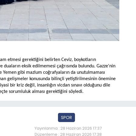
m etmesi gerektiğini belirten Ceviz, boykotların
 ve duaların eksik edilmemesi çağrısında bulundu. Gazze'nin
ve Yemen gibi mazlum coğrafyaların da unutulmaması
nan gelişmeler konusunda bilinçli yetiştirilmesinin önemine
yasi bir kriz değil, insanlığın vicdan sınavı olduğunu dile
eçte sorumluluk alması gerektiğini söyledi.
SPOR
Yayınlanma : 28 Haziran 2026 17:37
Düzenleme : 28 Haziran 2026 17:38