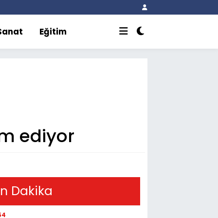
 Sanat
Eğitim
am ediyor
n Dakika
54