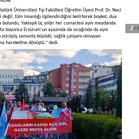
DALAR
türk Üniversitesi Tıp Fakültesi Öğretim Üyesi Prof. Dr. Naci
i değil, tüm insanlığı ilgilendirdiğini belirterek boykot, dua
a bulundu. Yaklaşık üç yıldır her cumartesi aynı meydanda
afta boyunca Erzurum'un ayazında da sıcağında da aynı
bu yürüyüş zamanla büyüdü, sağlık çalışanı olmayan
şma hareketine dönüştü." dedi.