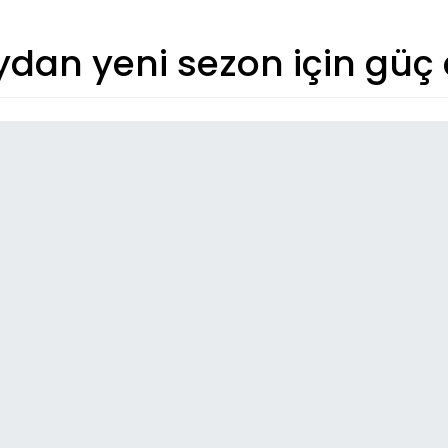
ydan yeni sezon için güç
So
22:
Kaz
05
Ot
23:
Erz
14:
FE
07: