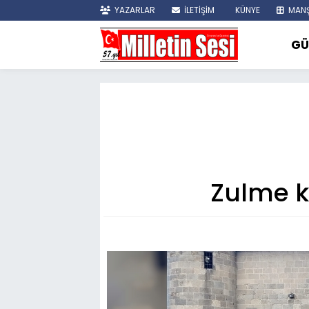
YAZARLAR
İLETİŞİM
KÜNYE
MANŞ
GÜ
Zulme k