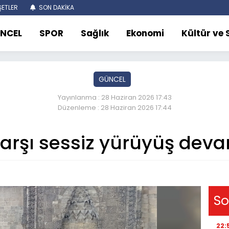
ETLER
SON DAKİKA
NCEL
SPOR
Sağlık
Ekonomi
Kültür ve
GÜNCEL
Yayınlanma : 28 Haziran 2026 17:43
Düzenleme : 28 Haziran 2026 17:44
arşı sessiz yürüyüş dev
So
22: