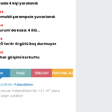
ada 4 kişi yaralandı
44
omobil şarampole yuvarlandı
54
urum'da kaza; 4 ölü...
45
TÖ terör örgütü boş durmuyor
50
ihar girişimi korkuttu