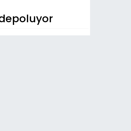
 depoluyor
n Dakika
54
ada 4 kişi yaralandı
:44
omobil şarampole yuvarlandı
54
urum'da kaza; 4 ölü...
45
TÖ terör örgütü boş durmuyor
50