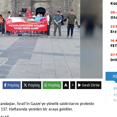
Kaz
05:
Ot
23:
Erz
14:
FE
07:
İnt
A
Paylaş
Paylaş
Paylaş
Sesli Dinle
A
ndaşlar, İsrail'in Gazze'ye yönelik saldırılarını protesto
37. Haftasında yeniden bir araya geldiler.