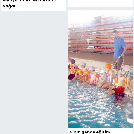
Medya Sanat Evi’ne ödül
yağdı
5 bin gence eğitim