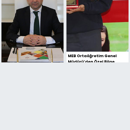
MEB Ortaöğretim Genel
Müdürü’den Özel Bilge
Koleji’ni mutlu eden
davranış
Kene korkusu yeniden
başladı