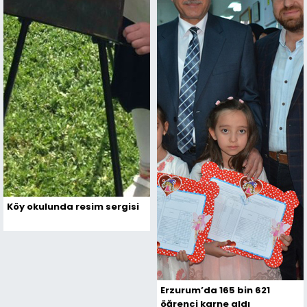
Köy okulunda resim sergisi
Erzurum’da 165 bin 621
öğrenci karne aldı