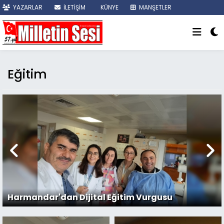
YAZARLAR
İLETİŞİM
KÜNYE
MANŞETLER
SON DAKİKA
Eğitim
Tarihi mekanda öğrencilere ders