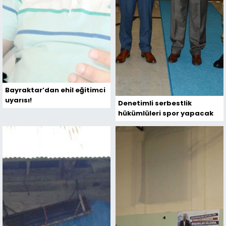
Bayraktar’dan ehil eğitimci
uyarısı!
Denetimli serbestlik
hükümlüleri spor yapacak