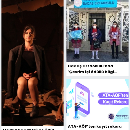
Dadaş Ortaokulu’nda
‘Çevrim içi ödüllü bilgi
yarışması’
ATA-AÖF’ten kayıt rekoru