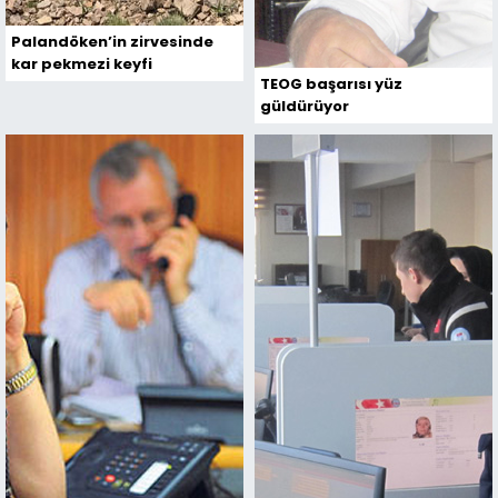
Palandöken’in zirvesinde
kar pekmezi keyfi
TEOG başarısı yüz
güldürüyor