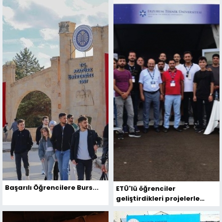
Başarılı Öğrencilere Burs...
ETÜ'lü öğrenciler
geliştirdikleri projelerle
TEKNOFEST 2022'de yer aldı