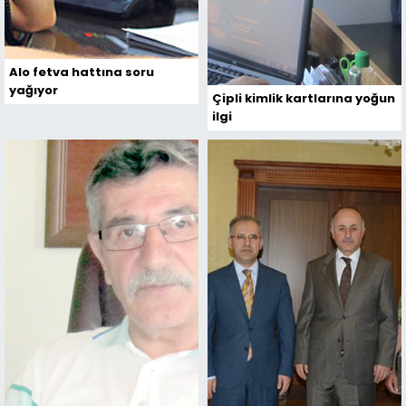
Alo fetva hattına soru
yağıyor
Çipli kimlik kartlarına yoğun
ilgi