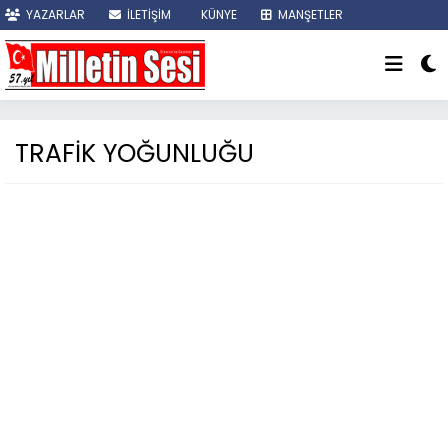
YAZARLAR
İLETİŞİM
KÜNYE
MANŞETLER
SON DAKİKA
TRAFİK YOĞUNLUĞU