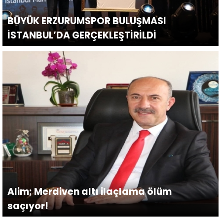
BÜYÜK ERZURUMSPOR BULUŞMASI
İSTANBUL’DA GERÇEKLEŞTİRİLDİ
Alim; Merdiven altı ilaçlama ölüm
saçıyor!