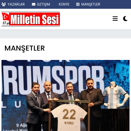
YAZARLAR
İLETİŞİM
KÜNYE
MANŞETLER
SON DAKİKA
MANŞETLER