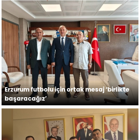
Erzurum futbolu için ortak mesaj ‘birlikte
başaracağız’