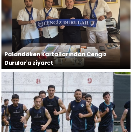
Palandöken Kartallarından Cengiz
Durular'a ziyaret