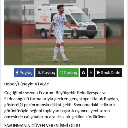
A
Paylaş
Paylaş
Paylaş
Sesli Dinle
A
Haber/Hüseyin ATALAY
Geçtiğimiz sezonu Erzurum Büyükşehir Belediyespor ve
Erzincangücü formalarıyla geçiren genç stoper Haluk Baydan,
gösterdiği performansla dikkat çekti. Savunmadaki istikrarlı
görüntüsüyle beğeni toplayan başarılı oyuncu, yeni sezon
öncesinde çalışmalarını aralıksız bir şekilde sürdürüyor.
SAVUNMANIN GÜVEN VEREN İSMİ OLDU