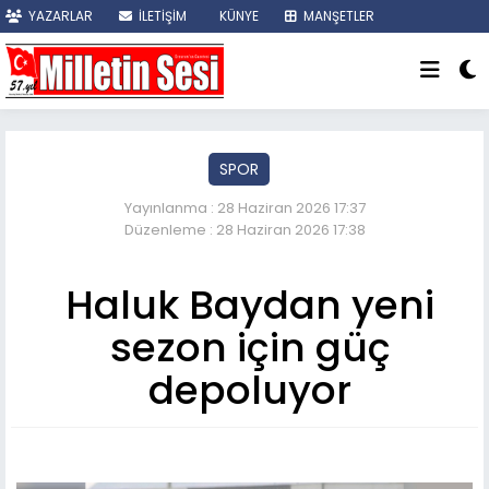
YAZARLAR
İLETİŞİM
KÜNYE
MANŞETLER
SON DAKİKA
SPOR
Yayınlanma : 28 Haziran 2026 17:37
Düzenleme : 28 Haziran 2026 17:38
Haluk Baydan yeni
sezon için güç
depoluyor