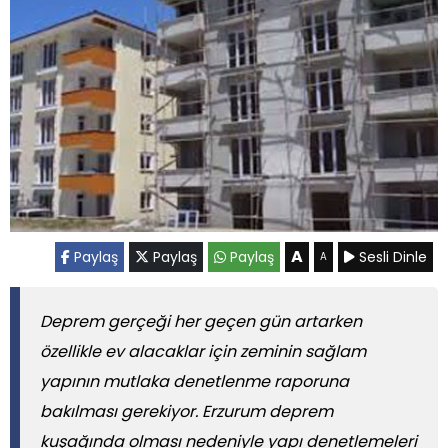
A
Paylaş
Paylaş
Paylaş
Sesli Dinle
A
Deprem gerçeği her geçen gün artarken
özellikle ev alacaklar için zeminin sağlam
yapının mutlaka denetlenme raporuna
bakılması gerekiyor. Erzurum deprem
kuşağında olması nedeniyle yapı denetlemeleri