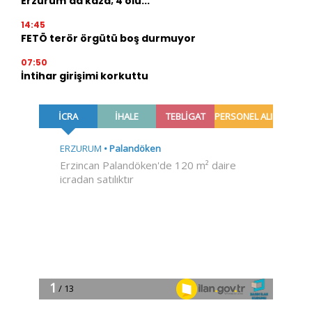
Erzurum'da kaza; 4 ölü...
14:45
FETÖ terör örgütü boş durmuyor
07:50
İntihar girişimi korkuttu