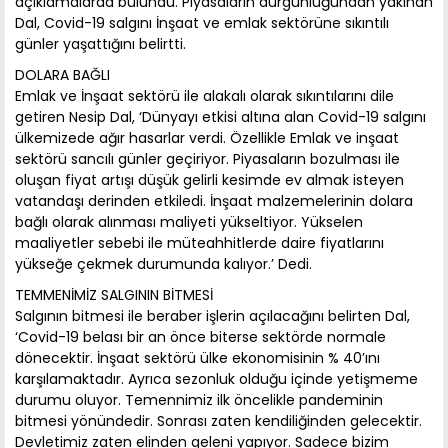
açıklamalarda bulundu. Piyasaların durgunluğundan yakınan
Dal, Covid-19 salgını İnşaat ve emlak sektörüne sıkıntılı
günler yaşattığını belirtti.
DOLARA BAĞLI
Emlak ve İnşaat sektörü ile alakalı olarak sıkıntılarını dile
getiren Nesip Dal, ‘Dünyayı etkisi altına alan Covid-19 salgını
ülkemizede ağır hasarlar verdi. Özellikle Emlak ve inşaat
sektörü sancılı günler geçiriyor. Piyasaların bozulması ile
oluşan fiyat artışı düşük gelirli kesimde ev almak isteyen
vatandaşı derinden etkiledi. İnşaat malzemelerinin dolara
bağlı olarak alınması maliyeti yükseltiyor. Yükselen
maaliyetler sebebi ile müteahhitlerde daire fiyatlarını
yükseğe çekmek durumunda kalıyor.’ Dedi.
TEMMENİMİZ SALGININ BİTMESİ
Salgının bitmesi ile beraber işlerin açılacağını belirten Dal,
‘Covid-19 belası bir an önce biterse sektörde normale
dönecektir. İnşaat sektörü ülke ekonomisinin % 40’ını
karşılamaktadır. Ayrıca sezonluk olduğu içinde yetişmeme
durumu oluyor. Temennimiz ilk öncelikle pandeminin
bitmesi yönündedir. Sonrası zaten kendiliğinden gelecektir.
Devletimiz zaten elinden geleni yapıyor. Sadece bizim