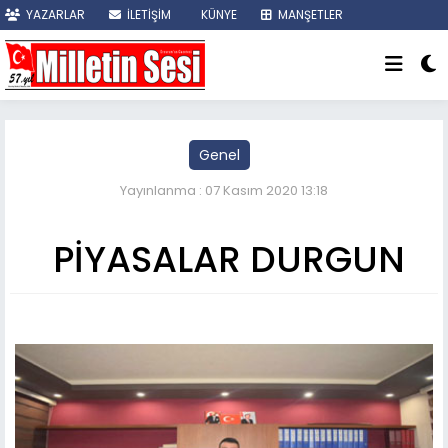
YAZARLAR
İLETİŞİM
KÜNYE
MANŞETLER
SON DAKİKA
Genel
Yayınlanma : 07 Kasım 2020 13:18
PİYASALAR DURGUN