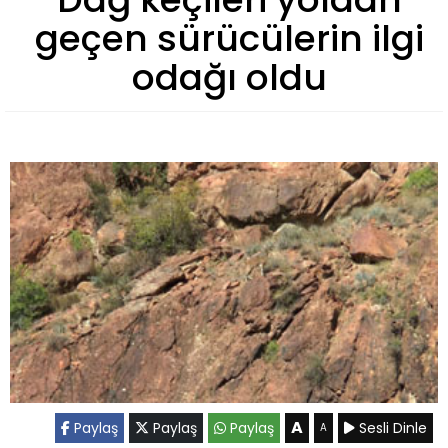
geçen sürücülerin ilgi
odağı oldu
A
Paylaş
Paylaş
Paylaş
Sesli Dinle
A