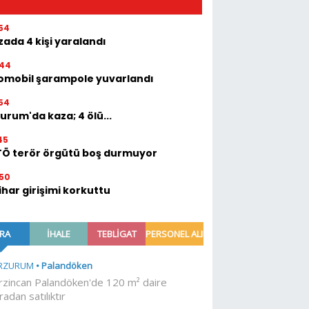
54
ada 4 kişi yaralandı
:44
omobil şarampole yuvarlandı
54
urum'da kaza; 4 ölü...
45
TÖ terör örgütü boş durmuyor
50
ihar girişimi korkuttu