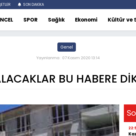
ETLER
SON DAKİKA
NCEL
SPOR
Sağlık
Ekonomi
Kültür ve
Genel
Yayınlanma : 07 Kasım 2020 13:14
ALACAKLAR BU HABERE Dİ
So
22:
Kaz