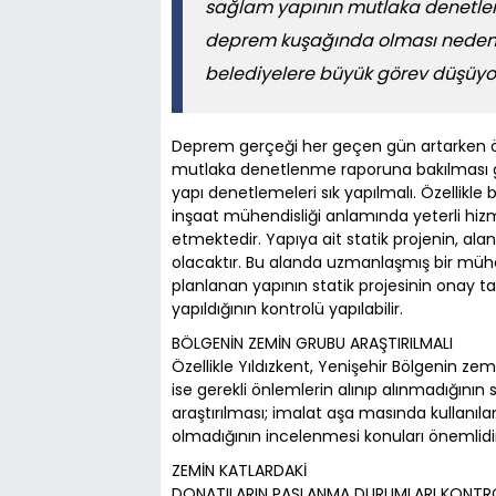
sağlam yapının mutlaka denetle
deprem kuşağında olması nedeniyl
belediyelere büyük görev düşüyo
Deprem gerçeği her geçen gün artarken öze
mutlaka denetlenme raporuna bakılması g
yapı denetlemeleri sık yapılmalı. Özellikl
inşaat mühendisliği anlamında yeterli hi
etmektedir. Yapıya ait statik projenin, al
olacaktır. Bu alanda uzmanlaşmış bir müh
planlanan yapının statik projesinin onay t
yapıldığının kontrolü yapılabilir.
BÖLGENİN ZEMİN GRUBU ARAŞTIRILMALI
Özellikle Yıldızkent, Yenişehir Bölgenin ze
ise gerekli önlemlerin alınıp alınmadığın
araştırılması; imalat aşa masında kullanılan
olmadığının incelenmesi konuları önemlidi
ZEMİN KATLARDAKİ
DONATILARIN PASLANMA DURUMLARI KONTRO