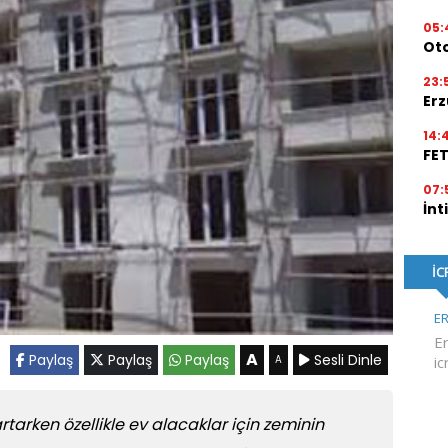
05:
Ot
23:
Erz
14:
FE
07:
İnt
A
Paylaş
Paylaş
Paylaş
Sesli Dinle
A
arken özellikle ev alacaklar için zeminin