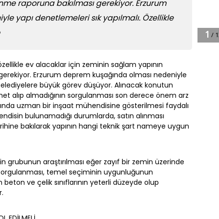
nme raporuna bakılması gerekiyor. Erzurum
e yapı denetlemeleri sık yapılmalı. Özellikle
llikle ev alacaklar için zeminin sağlam yapının
erekiyor. Erzurum deprem kuşağında olması nedeniyle
e belediyelere büyük görev düşüyor. Alınacak konutun
zmet alıp almadığının sorgulanması son derece önem arz
anında uzman bir inşaat mühendisine gösterilmesi faydalı
endisin bulunamadığı durumlarda, satın alınması
arihine bakılarak yapının hangi teknik şart nameye uygun
min grubunun araştırılması eğer zayıf bir zemin üzerinde
ın sorgulanması, temel seçiminin uygunluğunun
 beton ve çelik sınıflarının yeterli düzeyde olup
r.
L EDİLMELİ