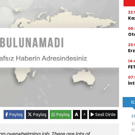
22:
Kaz
05
Ot
23:
Erz
14:
FE
07:
İnt
A
Paylaş
Paylaş
Paylaş
Sesli Dinle
A
n overwhelming job. There are lots of