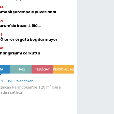
44
omobil şarampole yuvarlandı
54
urum'da kaza; 4 ölü...
45
TÖ terör örgütü boş durmuyor
50
ihar girişimi korkuttu