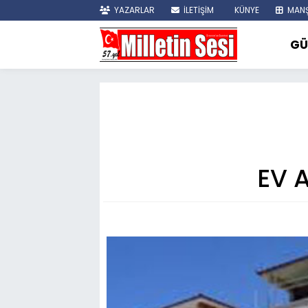
YAZARLAR
İLETİŞİM
KÜNYE
MANŞ
GÜ
EV 