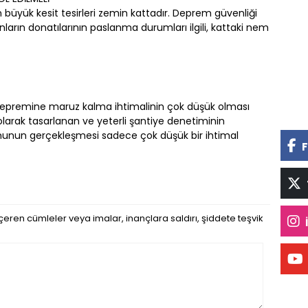
n büyük kesit tesirleri zemin kattadır. Deprem güvenliği
ların donatılarının paslanma durumları ilgili, kattaki nem
depremine maruz kalma ihtimalinin çok düşük olması
arak tasarlanan ve yeterli şantiye denetiminin
umunun gerçekleşmesi sadece çok düşük bir ihtimal
F
eren cümleler veya imalar, inançlara saldırı, şiddete teşvik