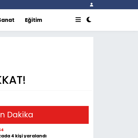
 Sanat
Eğitim
KKAT!
n Dakika
54
ada 4 kişi yaralandı