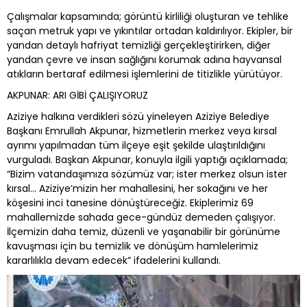
Çalışmalar kapsamında; görüntü kirliliği oluşturan ve tehlike
saçan metruk yapı ve yıkıntılar ortadan kaldırılıyor. Ekipler, bir
yandan detaylı hafriyat temizliği gerçekleştirirken, diğer
yandan çevre ve insan sağlığını korumak adına hayvansal
atıkların bertaraf edilmesi işlemlerini de titizlikle yürütüyor.
AKPUNAR: ARI GİBİ ÇALIŞIYORUZ
Aziziye halkına verdikleri sözü yineleyen Aziziye Belediye
Başkanı Emrullah Akpunar, hizmetlerin merkez veya kırsal
ayrımı yapılmadan tüm ilçeye eşit şekilde ulaştırıldığını
vurguladı. Başkan Akpunar, konuyla ilgili yaptığı açıklamada;
“Bizim vatandaşımıza sözümüz var; ister merkez olsun ister
kırsal... Aziziye’mizin her mahallesini, her sokağını ve her
köşesini inci tanesine dönüştüreceğiz. Ekiplerimiz 69
mahallemizde sahada gece-gündüz demeden çalışıyor.
İlçemizin daha temiz, düzenli ve yaşanabilir bir görünüme
kavuşması için bu temizlik ve dönüşüm hamlelerimiz
kararlılıkla devam edecek” ifadelerini kullandı.