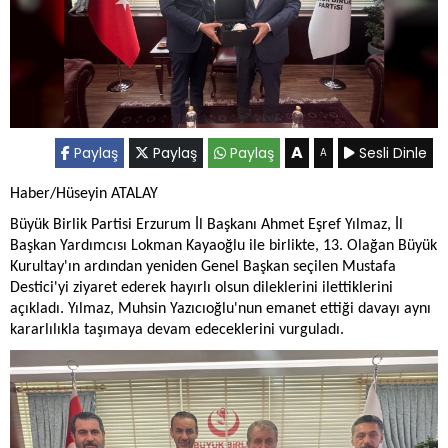
A
Paylaş
Paylaş
Paylaş
Sesli Dinle
A
Haber/Hüseyin ATALAY
Büyük Birlik Partisi Erzurum İl Başkanı Ahmet Eşref Yılmaz, İl
Başkan Yardımcısı Lokman Kayaoğlu ile birlikte, 13. Olağan Büyük
Kurultay'ın ardından yeniden Genel Başkan seçilen Mustafa
Destici'yi ziyaret ederek hayırlı olsun dileklerini ilettiklerini
açıkladı. Yılmaz, Muhsin Yazıcıoğlu'nun emanet ettiği davayı aynı
kararlılıkla taşımaya devam edeceklerini vurguladı.