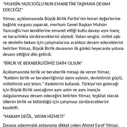
"MUHSİN YAZICIOĞLU'NUN EMANETİNİ TAŞIMAYA DEVAM
EDECEĞİZ"
Yılmaz, açıklamasında Büyük Birlik Partisi'nin temel değerlerine
bağlılık vurgusu yaparak, merhum Genel Başkan Muhsin
Yazıcıoğlu'nun kendilerine emanet ettiği kutlu davayı aynı inanç
ve kararlılıkla sürdüreceklerini söyledi. Vatan sevgisi, millet aşkı
ve devletin bekası için çalışmalarına aralıksız devam edeceklerini
belirten Yılmaz, Büyük Birlik davasının ilk günkü heyecanla yoluna
devam ettiğini dile getirdi.
"BİRLİK VE BERABERLİĞİMİZ DAİM OLSUN"
Açıklamasında birlik ve beraberlik mesajı da veren Yılmaz,
"Rabbim birlik ve beraberliğimizi daim eylesin, devletimizi güçlü,
milletimizi aziz kılsın." ifadelerini kullandı. Türkiye'nin geleceği
için Büyük Birlik sancağının aynı azim ve aynı inançla
dalgalanmaya devam edeceğini belirten Yılmaz, teşkilat olarak
ülkenin birlik ve bütünlüğü için çalışmayı sürdüreceklerini
kaydetti.
"MAKAM DEĞİL, VATAN HİZMETİ"
Davaya adanmışlık anlayışına dikkat çeken Ahmet Eşref Yılmaz,