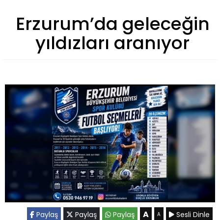
Erzurum’da geleceğin
yıldızları aranıyor
A
Paylaş
Paylaş
Paylaş
Sesli Dinle
A