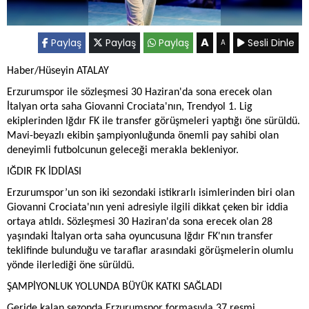
A
Paylaş
Paylaş
Paylaş
Sesli Dinle
A
Haber/Hüseyin ATALAY
Erzurumspor ile sözleşmesi 30 Haziran'da sona erecek olan
İtalyan orta saha Giovanni Crociata'nın, Trendyol 1. Lig
ekiplerinden Iğdır FK ile transfer görüşmeleri yaptığı öne sürüldü.
Mavi-beyazlı ekibin şampiyonluğunda önemli pay sahibi olan
deneyimli futbolcunun geleceği merakla bekleniyor.
IĞDIR FK İDDİASI
Erzurumspor’un son iki sezondaki istikrarlı isimlerinden biri olan
Giovanni Crociata'nın yeni adresiyle ilgili dikkat çeken bir iddia
ortaya atıldı. Sözleşmesi 30 Haziran'da sona erecek olan 28
yaşındaki İtalyan orta saha oyuncusuna Iğdır FK'nın transfer
teklifinde bulunduğu ve taraflar arasındaki görüşmelerin olumlu
yönde ilerlediği öne sürüldü.
ŞAMPİYONLUK YOLUNDA BÜYÜK KATKI SAĞLADI
Geride kalan sezonda Erzurumspor formasıyla 37 resmi