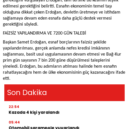
gerektiğini vurgulayan Erdoğan, tam tersine bu kesimin teşvik
edilmesi gerektiğini belirtti. Esnafın ekonominin temel taşı
olduğuna dikkat çeken Erdoğan, devletin üretmeye ve istihdam
sağlamaya devam eden esnafa daha güçlü destek vermesi
gerektiğini söyledi.
FAİZSİZ YAPILANDIRMA VE 7200 GÜN TALEBİ
Başkan Samet Erdoğan, esnaf borçlarının faizsiz şekilde
yapılandırılması, gerçek anlamda nefes kredisi imkânının
sağlanması, basit usul uygulamasının devam etmesi ve Bağ-Kur
prim gün sayısının 7 bin 200 güne düşürülmesi taleplerini
yineledi. Erdoğan, bu adımların atılması halinde hem esnafın
rahatlayacağını hem de ülke ekonomisinin güç kazanacağını ifade
etti.
Son Dakika
22:54
Kazada 4 kişi yaralandı
05:44
Otomobil şarampole yuvarlandı