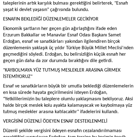
taleplerinin artık karşılık bulması gerektiğini belirterek, "Esnafı
yaşat ki devlet yaşasın" çağrısında bulundu.
ESNAFIN BEKLEDİĞİ DÜZENLEMELER GECİKİYOR
Ekonomik şartların her geçen gün ağırlaştığını ifade eden
Erzurum Bakkallar ve Manavlar Esnaf Odası Başkanı Samet
Erdoğan, esnaf ve sanatkârları yakından ilgilendiren birçok
düzenlemenin yaklaşık üç yıldır Türkiye Büyük Millet Meclisi'nden
geçmediğini söyledi. Erdoğan, bu belirsizliğin küçük esnafı her
geçen gün daha da zor durumda bıraktığını dile getirdi.
"KAYBOLMAYA YÜZ TUTMUŞ MESLEKLER ARASINA GİRMEK
İSTEMİYORUZ"
Esnaf ve sanatkârların büyük bir umutla beklediği düzenlemelerin
en kısa sürede hayata geçirilmesini isteyen Erdoğan,
"Yetkililerimizin bu taleplere olumlu yaklaşmasını bekliyoruz. Aksi
halde birçok meslek kolu ayakta kalamayacak ve kaybolmaya yüz
tutmuş meslekler arasına katılacaktır" ifadelerini kullandı.
VERGİSİNİ DÜZENLİ ÖDEYEN ESNAF DESTEKLENMELİ
Düzenli şekilde vergisini ödeyen esnafın cezalandırılmaması