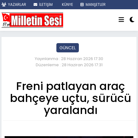
YAZARLAR
İLETİŞİM
KÜNYE
MANŞETLER
SON DAKİKA
GÜNCEL
Yayınlanma : 28 Haziran 2026 17:30
Düzenleme : 28 Haziran 2026 17:31
Freni patlayan araç
bahçeye uçtu, sürücü
yaralandı