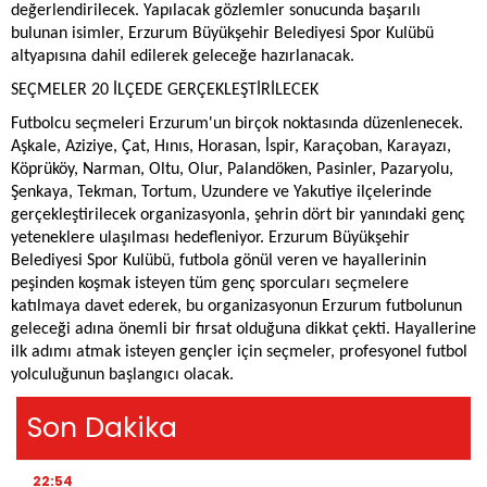
değerlendirilecek. Yapılacak gözlemler sonucunda başarılı
bulunan isimler, Erzurum Büyükşehir Belediyesi Spor Kulübü
altyapısına dahil edilerek geleceğe hazırlanacak.
SEÇMELER 20 İLÇEDE GERÇEKLEŞTİRİLECEK
Futbolcu seçmeleri Erzurum'un birçok noktasında düzenlenecek.
Aşkale, Aziziye, Çat, Hınıs, Horasan, İspir, Karaçoban, Karayazı,
Köprüköy, Narman, Oltu, Olur, Palandöken, Pasinler, Pazaryolu,
Şenkaya, Tekman, Tortum, Uzundere ve Yakutiye ilçelerinde
gerçekleştirilecek organizasyonla, şehrin dört bir yanındaki genç
yeteneklere ulaşılması hedefleniyor. Erzurum Büyükşehir
Belediyesi Spor Kulübü, futbola gönül veren ve hayallerinin
peşinden koşmak isteyen tüm genç sporcuları seçmelere
katılmaya davet ederek, bu organizasyonun Erzurum futbolunun
geleceği adına önemli bir fırsat olduğuna dikkat çekti. Hayallerine
ilk adımı atmak isteyen gençler için seçmeler, profesyonel futbol
yolculuğunun başlangıcı olacak.
Son Dakika
22:54