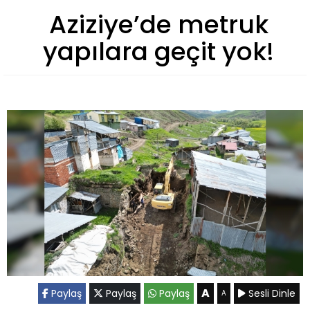
Aziziye’de metruk
yapılara geçit yok!
A
Paylaş
Paylaş
Paylaş
Sesli Dinle
A