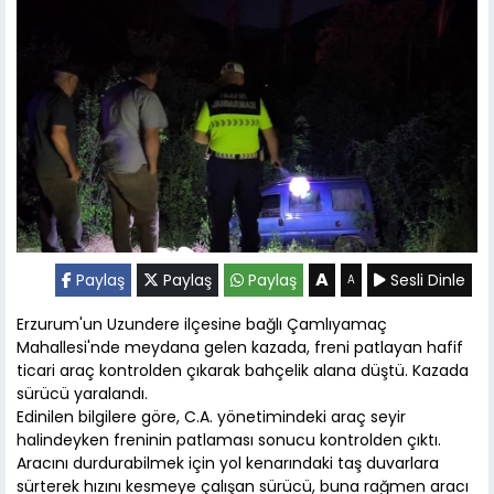
A
Paylaş
Paylaş
Paylaş
Sesli Dinle
A
Erzurum'un Uzundere ilçesine bağlı Çamlıyamaç
Mahallesi'nde meydana gelen kazada, freni patlayan hafif
ticari araç kontrolden çıkarak bahçelik alana düştü. Kazada
sürücü yaralandı.
Edinilen bilgilere göre, C.A. yönetimindeki araç seyir
halindeyken freninin patlaması sonucu kontrolden çıktı.
Aracını durdurabilmek için yol kenarındaki taş duvarlara
sürterek hızını kesmeye çalışan sürücü, buna rağmen aracı