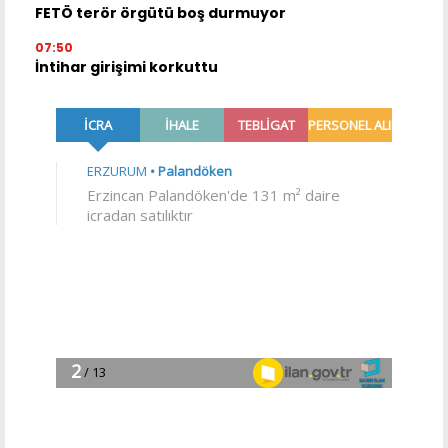
FETÖ terör örgütü boş durmuyor
07:50
İntihar girişimi korkuttu