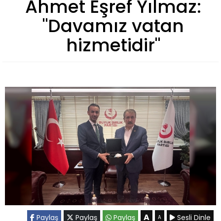
Ahmet Eşref Yılmaz:
"Davamız vatan
hizmetidir"
A
Paylaş
Paylaş
Paylaş
Sesli Dinle
A