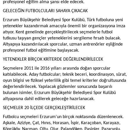
profesyonel eğitim alma şansı elde edecek.
GELECEĞİN FUTBOLCULARI SAHAYA ÇIKACAK
Erzurum Büyükşehir Belediyesi Spor Kulübü, Türk futboluna yeni
yetenekler kazandırmak amacıyla önemli bir organizasyona imza
atıyor. Kent genelinde gerçekleştirilecek seçmelerle futbol
tutkusu taşıyan gençler yeteneklerini sergileme fırsatı bulacak.
Altyapıya kazandırılacak sporcular, uzman antrenörler eşliğinde
profesyonel futbol eğitimine başlayacak.
YETENEKLER BİRÇOK KRİTERDE DEĞERLENDİRİLECEK
Seçmelere 2011 ile 2016 yılları arasında doğan sporcular
katılabilecek. Aday futbolcular; teknik beceri, koordinasyon, sürat,
oyun bilgisi ve fiziksel yeterlilik gibi temel kriterler doğrultusunda
değerlendirilecek. Yapılacak gözlemler sonucunda başarılı
bulunan isimler, Erzurum Büyükşehir Belediyesi Spor Kulübü
altyapısına dahil edilerek geleceğe hazırlanacak.
SEÇMELER 20 İLÇEDE GERÇEKLEŞTİRİLECEK
Futbolcu seçmeleri Erzurum'un birçok noktasında düzenlenecek.
Aşkale, Aziziye, Çat, Hınıs, Horasan, İspir, Karaçoban, Karayazı,
Köprüköy, Narman, Oltu, Olur, Palandöken, Pasinler, Pazaryolu,