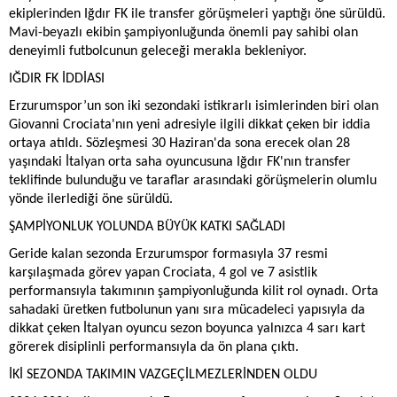
ekiplerinden Iğdır FK ile transfer görüşmeleri yaptığı öne sürüldü.
Mavi-beyazlı ekibin şampiyonluğunda önemli pay sahibi olan
deneyimli futbolcunun geleceği merakla bekleniyor.
IĞDIR FK İDDİASI
Erzurumspor’un son iki sezondaki istikrarlı isimlerinden biri olan
Giovanni Crociata'nın yeni adresiyle ilgili dikkat çeken bir iddia
ortaya atıldı. Sözleşmesi 30 Haziran'da sona erecek olan 28
yaşındaki İtalyan orta saha oyuncusuna Iğdır FK'nın transfer
teklifinde bulunduğu ve taraflar arasındaki görüşmelerin olumlu
yönde ilerlediği öne sürüldü.
ŞAMPİYONLUK YOLUNDA BÜYÜK KATKI SAĞLADI
Geride kalan sezonda Erzurumspor formasıyla 37 resmi
karşılaşmada görev yapan Crociata, 4 gol ve 7 asistlik
performansıyla takımının şampiyonluğunda kilit rol oynadı. Orta
sahadaki üretken futbolunun yanı sıra mücadeleci yapısıyla da
dikkat çeken İtalyan oyuncu sezon boyunca yalnızca 4 sarı kart
görerek disiplinli performansıyla da ön plana çıktı.
İKİ SEZONDA TAKIMIN VAZGEÇİLMEZLERİNDEN OLDU