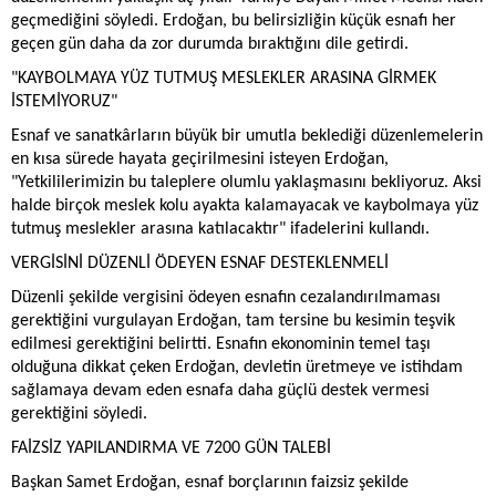
geçmediğini söyledi. Erdoğan, bu belirsizliğin küçük esnafı her
geçen gün daha da zor durumda bıraktığını dile getirdi.
"KAYBOLMAYA YÜZ TUTMUŞ MESLEKLER ARASINA GİRMEK
İSTEMİYORUZ"
Esnaf ve sanatkârların büyük bir umutla beklediği düzenlemelerin
en kısa sürede hayata geçirilmesini isteyen Erdoğan,
"Yetkililerimizin bu taleplere olumlu yaklaşmasını bekliyoruz. Aksi
halde birçok meslek kolu ayakta kalamayacak ve kaybolmaya yüz
tutmuş meslekler arasına katılacaktır" ifadelerini kullandı.
VERGİSİNİ DÜZENLİ ÖDEYEN ESNAF DESTEKLENMELİ
Düzenli şekilde vergisini ödeyen esnafın cezalandırılmaması
gerektiğini vurgulayan Erdoğan, tam tersine bu kesimin teşvik
edilmesi gerektiğini belirtti. Esnafın ekonominin temel taşı
olduğuna dikkat çeken Erdoğan, devletin üretmeye ve istihdam
sağlamaya devam eden esnafa daha güçlü destek vermesi
gerektiğini söyledi.
FAİZSİZ YAPILANDIRMA VE 7200 GÜN TALEBİ
Başkan Samet Erdoğan, esnaf borçlarının faizsiz şekilde