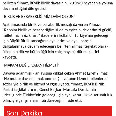
belirten Yılmaz, Büyük Birlik davasının ilk günkü heyecanla yoluna
devam ettiğini dile getirdi.
"BİRLİK VE BERABERLİĞİMİZ DAİM OLSUN"
Açıklamasında birlik ve beraberlik mesajı da veren Yılmaz,
"Rabbim birlik ve beraberliğimizi daim eylesin, devletimizi güçlü,
milletimizi aziz kılsın." ifadelerini kullandı. Türkiye'nin geleceği
için Büyük Birlik sancağının aynı azim ve aynı inançla
dalgalanmaya devam edeceğini belirten Yılmaz, teşkilat olarak
ülkenin birlik ve bütünlüğü için çalışmayı sürdüreceklerini
kaydetti.
"MAKAM DEĞİL, VATAN HİZMETİ"
Davaya adanmışlık anlayışına dikkat çeken Ahmet Eşref Yılmaz,
"Ne mutlu; davasını makamın değil, vatanın hizmeti bilenlere."
sözleriyle birlik ve hizmet vurgusu yaptı. Yılmaz, Büyük Birlik
Partisi teşkilatlarının, Genel Başkan Mustafa Destici'nin
liderliğinde Türkiye'nin geleceği için aynı kararlılık ve sorumluluk
bilinciyle çalışmalarını sürdüreceğini ifade etti.
Son Dakika