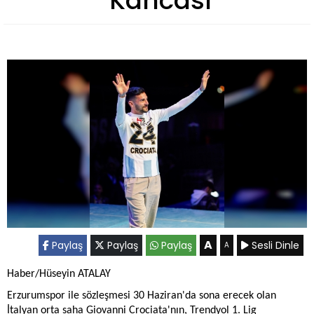
Kancası
A
Paylaş
Paylaş
Paylaş
Sesli Dinle
A
Haber/Hüseyin ATALAY
Erzurumspor ile sözleşmesi 30 Haziran'da sona erecek olan
İtalyan orta saha Giovanni Crociata'nın, Trendyol 1. Lig