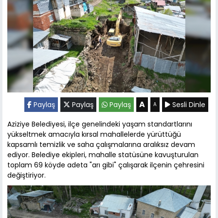
A
Paylaş
Paylaş
Paylaş
Sesli Dinle
A
Aziziye Belediyesi, ilçe genelindeki yaşam standartlarını
yükseltmek amacıyla kırsal mahallelerde yürüttüğü
kapsamlı temizlik ve saha çalışmalarına aralıksız devam
ediyor. Belediye ekipleri, mahalle statüsüne kavuşturulan
toplam 69 köyde adeta "arı gibi" çalışarak ilçenin çehresini
değiştiriyor.