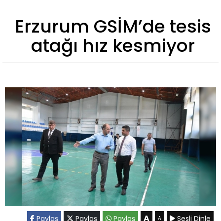
Erzurum GSİM’de tesis
atağı hız kesmiyor
A
Paylaş
Paylaş
Paylaş
Sesli Dinle
A