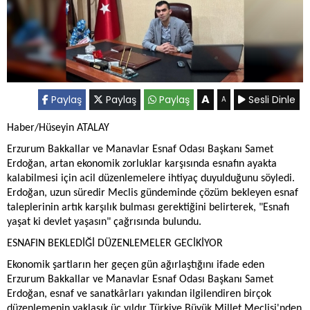
A
Paylaş
Paylaş
Paylaş
Sesli Dinle
A
Haber/Hüseyin ATALAY
Erzurum Bakkallar ve Manavlar Esnaf Odası Başkanı Samet
Erdoğan, artan ekonomik zorluklar karşısında esnafın ayakta
kalabilmesi için acil düzenlemelere ihtiyaç duyulduğunu söyledi.
Erdoğan, uzun süredir Meclis gündeminde çözüm bekleyen esnaf
taleplerinin artık karşılık bulması gerektiğini belirterek, "Esnafı
yaşat ki devlet yaşasın" çağrısında bulundu.
ESNAFIN BEKLEDİĞİ DÜZENLEMELER GECİKİYOR
Ekonomik şartların her geçen gün ağırlaştığını ifade eden
Erzurum Bakkallar ve Manavlar Esnaf Odası Başkanı Samet
Erdoğan, esnaf ve sanatkârları yakından ilgilendiren birçok
düzenlemenin yaklaşık üç yıldır Türkiye Büyük Millet Meclisi'nden