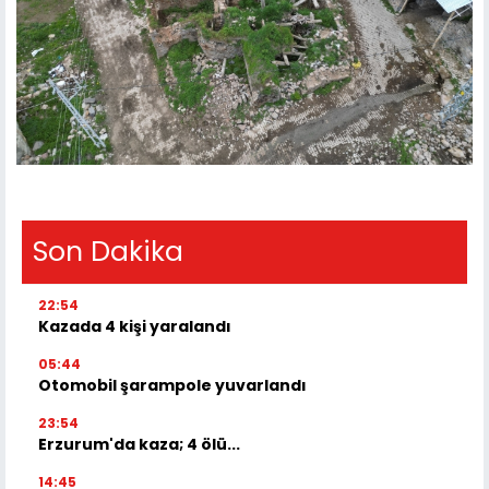
Son Dakika
22:54
Kazada 4 kişi yaralandı
05:44
Otomobil şarampole yuvarlandı
23:54
Erzurum'da kaza; 4 ölü...
14:45