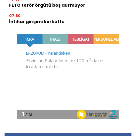
FETÖ terör örgütü boş durmuyor
07:50
İntihar girişimi korkuttu