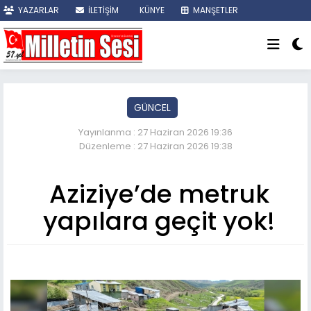
YAZARLAR
İLETİŞİM
KÜNYE
MANŞETLER
SON DAKİKA
GÜNCEL
Yayınlanma : 27 Haziran 2026 19:36
Düzenleme : 27 Haziran 2026 19:38
Aziziye’de metruk
yapılara geçit yok!