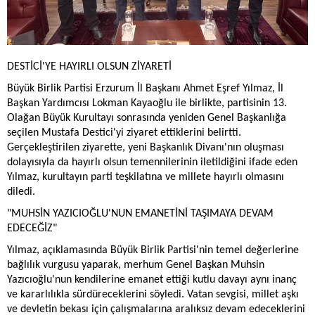
DESTİCİ'YE HAYIRLI OLSUN ZİYARETİ
Büyük Birlik Partisi Erzurum İl Başkanı Ahmet Eşref Yılmaz, İl
Başkan Yardımcısı Lokman Kayaoğlu ile birlikte, partisinin 13.
Olağan Büyük Kurultayı sonrasında yeniden Genel Başkanlığa
seçilen Mustafa Destici'yi ziyaret ettiklerini belirtti.
Gerçekleştirilen ziyarette, yeni Başkanlık Divanı'nın oluşması
dolayısıyla da hayırlı olsun temennilerinin iletildiğini ifade eden
Yılmaz, kurultayın parti teşkilatına ve millete hayırlı olmasını
diledi.
"MUHSİN YAZICIOĞLU'NUN EMANETİNİ TAŞIMAYA DEVAM
EDECEĞİZ"
Yılmaz, açıklamasında Büyük Birlik Partisi'nin temel değerlerine
bağlılık vurgusu yaparak, merhum Genel Başkan Muhsin
Yazıcıoğlu'nun kendilerine emanet ettiği kutlu davayı aynı inanç
ve kararlılıkla sürdüreceklerini söyledi. Vatan sevgisi, millet aşkı
ve devletin bekası için çalışmalarına aralıksız devam edeceklerini