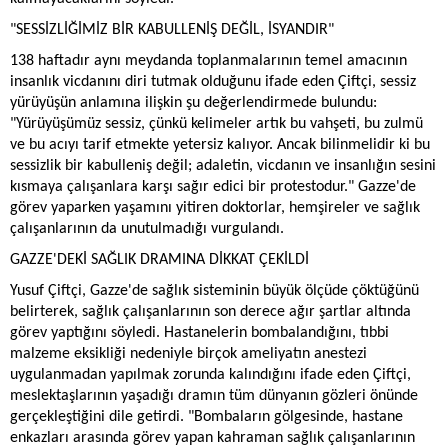
"SESSİZLİĞİMİZ BİR KABULLENİŞ DEĞİL, İSYANDIR"
138 haftadır aynı meydanda toplanmalarının temel amacının
insanlık vicdanını diri tutmak olduğunu ifade eden Çiftçi, sessiz
yürüyüşün anlamına ilişkin şu değerlendirmede bulundu:
"Yürüyüşümüz sessiz, çünkü kelimeler artık bu vahşeti, bu zulmü
ve bu acıyı tarif etmekte yetersiz kalıyor. Ancak bilinmelidir ki bu
sessizlik bir kabulleniş değil; adaletin, vicdanın ve insanlığın sesini
kısmaya çalışanlara karşı sağır edici bir protestodur." Gazze'de
görev yaparken yaşamını yitiren doktorlar, hemşireler ve sağlık
çalışanlarının da unutulmadığı vurgulandı.
GAZZE'DEKİ SAĞLIK DRAMINA DİKKAT ÇEKİLDİ
Yusuf Çiftçi, Gazze'de sağlık sisteminin büyük ölçüde çöktüğünü
belirterek, sağlık çalışanlarının son derece ağır şartlar altında
görev yaptığını söyledi. Hastanelerin bombalandığını, tıbbi
malzeme eksikliği nedeniyle birçok ameliyatın anestezi
uygulanmadan yapılmak zorunda kalındığını ifade eden Çiftçi,
meslektaşlarının yaşadığı dramın tüm dünyanın gözleri önünde
gerçekleştiğini dile getirdi. "Bombaların gölgesinde, hastane
enkazları arasında görev yapan kahraman sağlık çalışanlarının