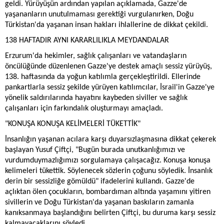
geldi. Yürüyüşün ardından yapılan açıklamada, Gazze'de
yaşananların unutulmaması gerektiği vurgulanırken, Doğu
Türkistan'da yaşanan insan hakları ihlallerine de dikkat çekildi.
138 HAFTADIR AYNI KARARLILIKLA MEYDANDALAR
Erzurum'da hekimler, sağlık çalışanları ve vatandaşların
öncülüğünde düzenlenen Gazze'ye destek amaçlı sessiz yürüyüş,
138. haftasında da yoğun katılımla gerçekleştirildi. Ellerinde
pankartlarla sessiz şekilde yürüyen katılımcılar, İsrail'in Gazze'ye
yönelik saldırılarında hayatını kaybeden siviller ve sağlık
çalışanları için farkındalık oluşturmayı amaçladı.
"KONUŞA KONUŞA KELİMELERİ TÜKETTİK"
İnsanlığın yaşanan acılara karşı duyarsızlaşmasına dikkat çekerek
başlayan Yusuf Çiftçi, "Bugün burada unutkanlığımızı ve
vurdumduymazlığımızı sorgulamaya çalışacağız. Konuşa konuşa
kelimeleri tükettik. Söylenecek sözlerin çoğunu söyledik. İnsanlık
derin bir sessizliğe gömüldü" ifadelerini kullandı. Gazze'de
açlıktan ölen çocukların, bombardıman altında yaşamını yitiren
sivillerin ve Doğu Türkistan'da yaşanan baskıların zamanla
kanıksanmaya başlandığını belirten Çiftçi, bu duruma karşı sessiz
kalmayacaklarını söyledi.