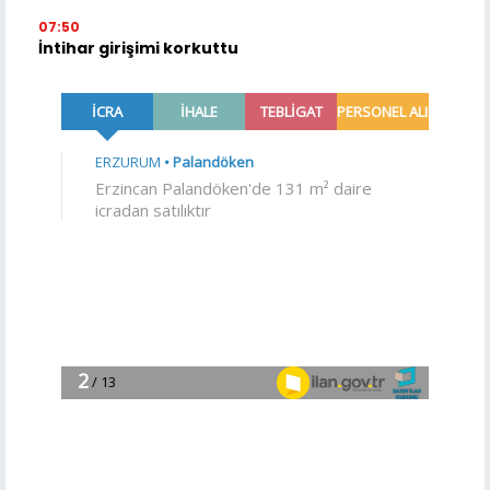
07:50
İntihar girişimi korkuttu