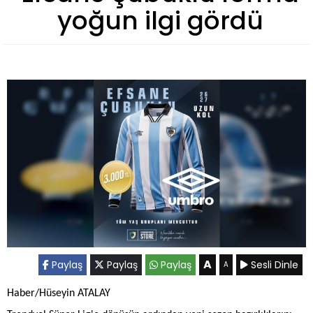
yoğun ilgi gördü
A
Paylaş
Paylaş
Paylaş
Sesli Dinle
A
Haber/Hüseyin ATALAY