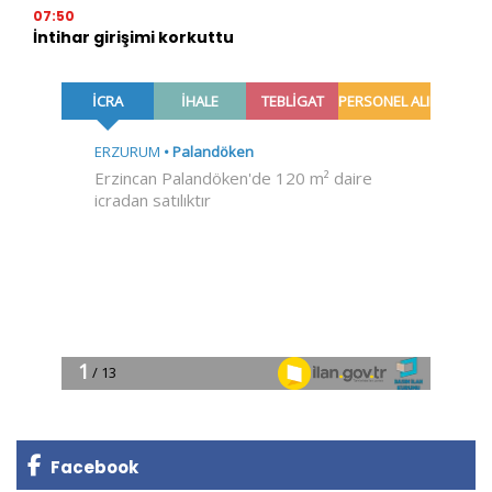
07:50
İntihar girişimi korkuttu
Facebook