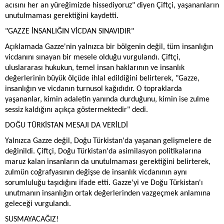
acısını her an yüreğimizde hissediyoruz" diyen Çiftçi, yaşananların
unutulmaması gerektiğini kaydetti.
"GAZZE İNSANLIĞIN VİCDAN SINAVIDIR"
Açıklamada Gazze'nin yalnızca bir bölgenin değil, tüm insanlığın
vicdanını sınayan bir mesele olduğu vurgulandı. Çiftçi,
uluslararası hukukun, temel insan haklarının ve insanlık
değerlerinin büyük ölçüde ihlal edildiğini belirterek, "Gazze,
insanlığın ve vicdanın turnusol kağıdıdır. O topraklarda
yaşananlar, kimin adaletin yanında durduğunu, kimin ise zulme
sessiz kaldığını açıkça göstermektedir" dedi.
DOĞU TÜRKİSTAN MESAJI DA VERİLDİ
Yalnızca Gazze değil, Doğu Türkistan'da yaşanan gelişmelere de
değinildi. Çiftçi, Doğu Türkistan'da asimilasyon politikalarına
maruz kalan insanların da unutulmaması gerektiğini belirterek,
zulmün coğrafyasının değişse de insanlık vicdanının aynı
sorumluluğu taşıdığını ifade etti. Gazze'yi ve Doğu Türkistan'ı
unutmanın insanlığın ortak değerlerinden vazgeçmek anlamına
geleceği vurgulandı.
SUSMAYACAĞIZ!