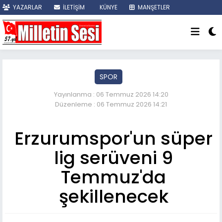
YAZARLAR
İLETİŞİM
KÜNYE
MANŞETLER
SON DAKİKA
SPOR
Yayınlanma : 06 Temmuz 2026 14:20
Düzenleme : 06 Temmuz 2026 14:21
Erzurumspor'un süper
lig serüveni 9
Temmuz'da
şekillenecek