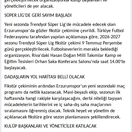
gerçekleştirilecek organizasyonda kulüp başkanları ve
yöneticileri de yer alacak.
SÜPER LİG'DE GERİ SAYIM BAŞLADI
Yeni sezonda Trendyol Süper Lig'de mücadele edecek olan
Erzurumspor'da gözler fikstür çekimine çevrildi. Türkiye Futbol
Federasyonu tarafından yapılan açıklamaya göre, 2026-2027
sezonu Trendyol Süper Lig fikstür çekimi 9 Temmuz Perşembe
günü gerçekleştirilecek. Futbolseverlerin merakla beklediği
organizasyon, Riva'daki Hasan Doğan Millî Takımlar Kamp ve
Eğitim Tesisleri Orhan Saka Konferans Salonu'nda saat 14.00'te
başlayacak.
DADAŞLARIN YOL HARİTASI BELLİ OLACAK
Fikstür çekiminin ardından Erzurumspor'un yeni sezondaki maç
programı da netlik kazanacak. Mavi-beyazlı ekip, sezonun ilk
haftasında hangi rakiple karşılaşacağını, derbi niteliği taşıyan
mücadelelerin tarihlerini ve iç saha-dış saha maçlarının
sıralamasını öğrenmiş olacak. Teknik heyet ve yönetim de
açıklanacak fikstüre göre sezon planlamasını şekillendirecek.
KULÜP BAŞKANLARI VE YÖNETİCİLER KATILACAK