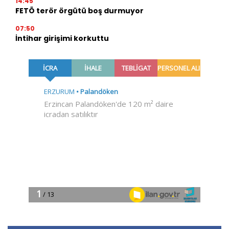
14:45
FETÖ terör örgütü boş durmuyor
07:50
İntihar girişimi korkuttu