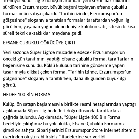
Trendyol Süper Lig'e dönüşün ardından yeni sezon hazırlıklarını
sürdüren Erzurumspor, büyük beğeni toplayan efsane çubuklu
formasını ön satışa çıkardı. "Tarihin izinde, Erzurumspor'un
gölgesinde" sloganıyla tanıtılan formalar taraftardan yoğun ilgi
görürken, yaşanan yoğunluk nedeniyle kulübün satış sitesinde kısa
süreli teknik aksaklıklar meydana geldi.
EFSANE ÇUBUKLU GÖRÜCÜYE ÇIKTI
Yeni sezonda Süper Lig'de mücadele edecek Erzurumspor'un
önceki gün tanıtımını yaptığı efsane çubuklu forma, taraftarların
beğenisine sunuldu. Köklü kulübün tarihine gönderme yapan
tasarımıyla dikkat çeken forma, "Tarihin izinde, Erzurumspor'un
gölgesinde" sloganıyla tanıtılırken, daha ilk günden büyük ilgi
gördü.
HEDEF 100 BİN FORMA
Kulüp, ön satışın başlamasıyla birlikte resmi hesaplarından yaptığı
açıklamada Süper Lig hedefleri doğrultusunda taraftarlara
çağrıda bulundu. Açıklamada, "Süper Ligde 100 Bin Forma
hedefiyle çıktığımız bu yolculukta, Efsane Çubuklu Formamız
şimdi ön satışta. Siparişlerinizi Erzurumspor Store internet sitemiz
üzerinden oluşturabilirsiniz." ifadelerine yer verildi.