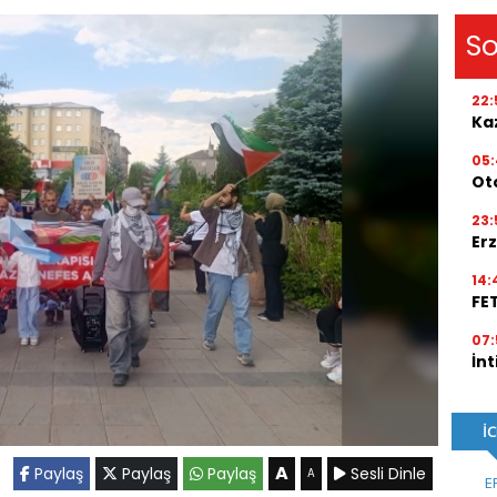
So
22:
Kaz
05
Ot
23:
Erz
14:
FE
07:
İnt
A
Paylaş
Paylaş
Paylaş
Sesli Dinle
A