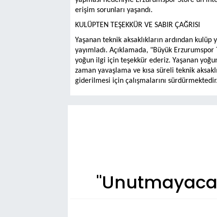
yapması nedeniyle Erzurumspor Store'un inte
erişim sorunları yaşandı.
KULÜPTEN TEŞEKKÜR VE SABIR ÇAĞRISI
Yaşanan teknik aksaklıkların ardından kulüp 
yayımladı. Açıklamada, "Büyük Erzurumspor 
yoğun ilgi için teşekkür ederiz. Yaşanan yo
zaman yavaşlama ve kısa süreli teknik aksakl
giderilmesi için çalışmalarını sürdürmektedir. 
"Unutmayacağ