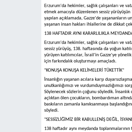
Erzurum'da hekimler, sağlık çalışanları ve vata
etmek amacıyla düzenlenen sessiz yürüyüşün 1
yapılan açıklamada, Gazze'de yaşananların un
yaşanan insan hakları ihlallerine de dikkat çek
138 HAFTADIR AYNI KARARLILIKLA MEYDAND
Erzurum'da hekimler, sağlık çalışanları ve v
sessiz yürüyüş, 138. haftasında da yoğun katılı
yürüyen katılımcılar, İsrail'in Gazze'ye yönelik
için farkındalık oluşturmayı amaçladı.
"KONUŞA KONUŞA KELİMELERİ TÜKETTİK"
İnsanlığın yaşanan acılara karşı duyarsızlaşm
unutkanlığımızı ve vurdumduymazlığımızı sorg
Söylenecek sözlerin çoğunu söyledik. İnsanlık 
açlıktan ölen çocukların, bombardıman altında
baskıların zamanla kanıksanmaya başlandığını 
söyledi.
"SESSİZLİĞİMİZ BİR KABULLENİŞ DEĞİL, İSYAN
138 haftadır aynı meydanda toplanmalarının t