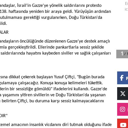
ndaşlar, İsrail'in Gazze'ye yönelik saldırılarını protesto
38. haftasında yeniden bir araya geldi. Yürüyüşün ardından
utulmaması gerektiği vurgulanırken, Doğu Türkistan'da
ildi.
ALAR
atandaşların öncülüğünde düzenlenen Gazze'ye destek amaçlı
mla gerçekleştirildi. Ellerinde pankartlarla sessiz şekilde
 saldırılarında hayatını kaybeden siviller ve sağlık çalışanları
asına dikkat çekerek başlayan Yusuf Çiftçi, "Bugün burada
ulamaya çalışacağız. Konuşa konuşa kelimeleri tükettik.
derin bir sessizliğe gömüldü" ifadelerini kullandı. Gazze'de
 yaşamını yitiren sivillerin ve Doğu Türkistan'da yaşanan
belirten Çiftçi, bu duruma karşı sessiz kalmayacaklarını
DIR"
emel amacının insanlık vicdanını diri tutmak olduğunu ifade