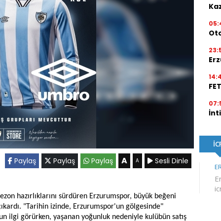
Kaz
05:
Ot
23:
Erz
14:
FE
07:
İnt
A
Paylaş
Paylaş
Paylaş
Sesli Dinle
A
ezon hazırlıklarını sürdüren Erzurumspor, büyük beğeni
ıkardı. "Tarihin izinde, Erzurumspor'un gölgesinde"
ğun ilgi görürken, yaşanan yoğunluk nedeniyle kulübün satış