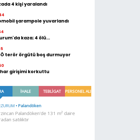
ada 4 kişi yaralandı
44
omobil şarampole yuvarlandı
54
urum'da kaza; 4 ölü...
45
TÖ terör örgütü boş durmuyor
50
ihar girişimi korkuttu