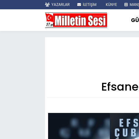
YAZARLAR
İLETİŞİM
KÜNYE
MANŞ
GÜ
Efsane