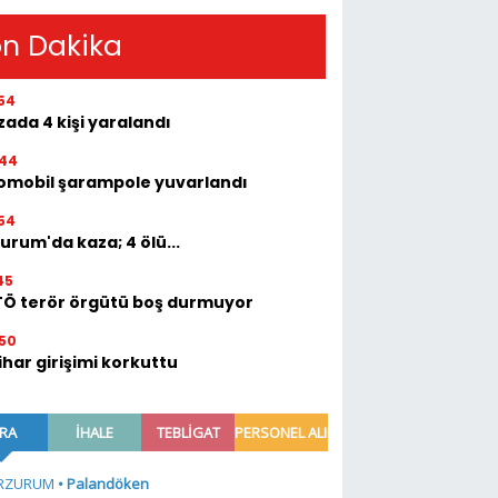
n Dakika
54
ada 4 kişi yaralandı
:44
omobil şarampole yuvarlandı
54
urum'da kaza; 4 ölü...
45
TÖ terör örgütü boş durmuyor
50
ihar girişimi korkuttu