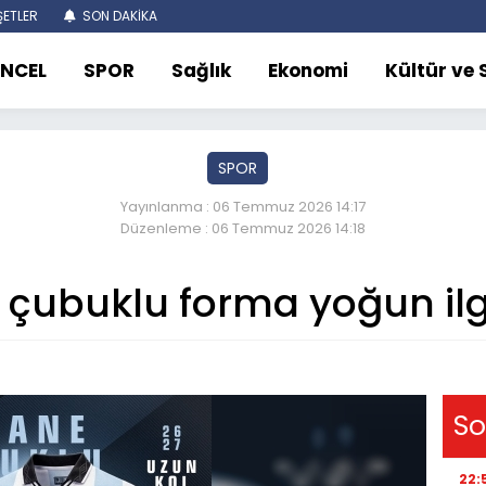
ETLER
SON DAKİKA
NCEL
SPOR
Sağlık
Ekonomi
Kültür ve
SPOR
Yayınlanma : 06 Temmuz 2026 14:17
Düzenleme : 06 Temmuz 2026 14:18
 çubuklu forma yoğun ilg
So
22: