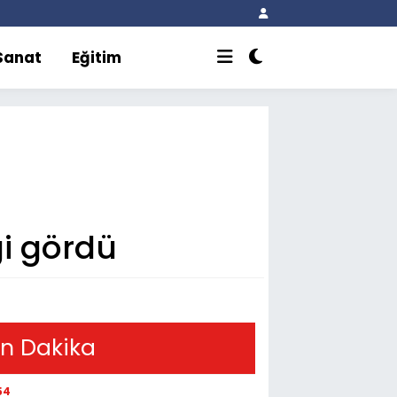
 Sanat
Eğitim
i gördü
n Dakika
54