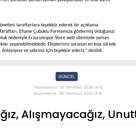
rnet sitesinde zaman zaman yavaşlamalar ve kısa süreli
yönetimi taraftarlara teşekkür ederek bir açıklama
Taraftarı, Efsane Çubuklu Formamıza göstermiş olduğunuz
ğunluk nedeniyle Erzurumspor Store web sitemizde zaman
ıklar yaşanabilmektedir. Ekiplerimiz sorunun en kısa sürede
Anlayışınız ve sabrınız için teşekkür ederiz." denildi.
GÜNCEL
Yayınlanma : 06 Temmuz 2026 14:15
Düzenleme : 06 Temmuz 2026 14:16
ız, Alışmayacağız, Unu