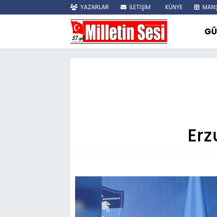
YAZARLAR
İLETİŞİM
KÜNYE
MANŞ
GÜ
Erz