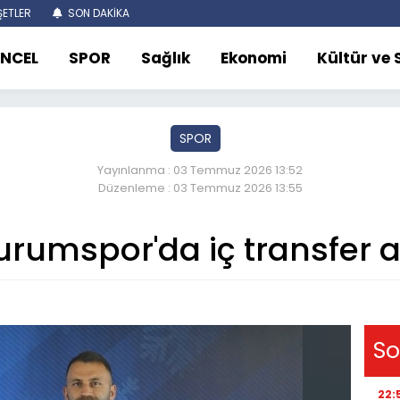
ETLER
SON DAKİKA
NCEL
SPOR
Sağlık
Ekonomi
Kültür ve
SPOR
Yayınlanma : 03 Temmuz 2026 13:52
Düzenleme : 03 Temmuz 2026 13:55
urumspor'da iç transfer a
So
22: