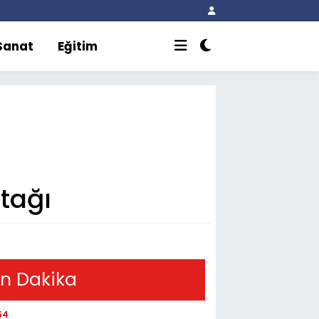
 Sanat
Eğitim
tağı
n Dakika
54