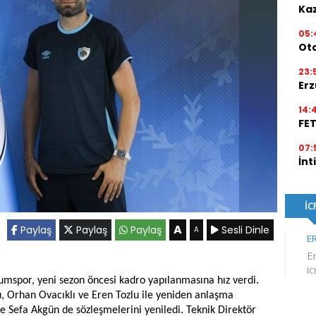
Kaz
05:
Ot
23:
Erz
14:
FE
07:
İnt
A
Paylaş
Paylaş
Paylaş
Sesli Dinle
A
rumspor, yeni sezon öncesi kadro yapılanmasına hız verdi.
, Orhan Ovacıklı ve Eren Tozlu ile yeniden anlaşma
e Sefa Akgün de sözleşmelerini yeniledi. Teknik Direktör