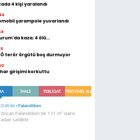
ada 4 kişi yaralandı
44
omobil şarampole yuvarlandı
54
urum'da kaza; 4 ölü...
45
TÖ terör örgütü boş durmuyor
50
ihar girişimi korkuttu