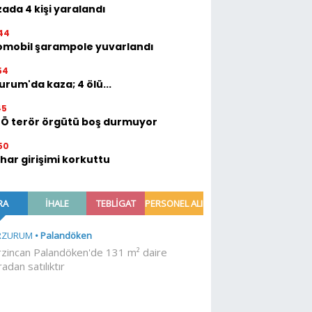
ada 4 kişi yaralandı
44
omobil şarampole yuvarlandı
54
urum'da kaza; 4 ölü...
45
TÖ terör örgütü boş durmuyor
50
ihar girişimi korkuttu