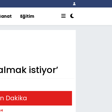
 Sanat
Eğitim
lmak istiyor’
n Dakika
54