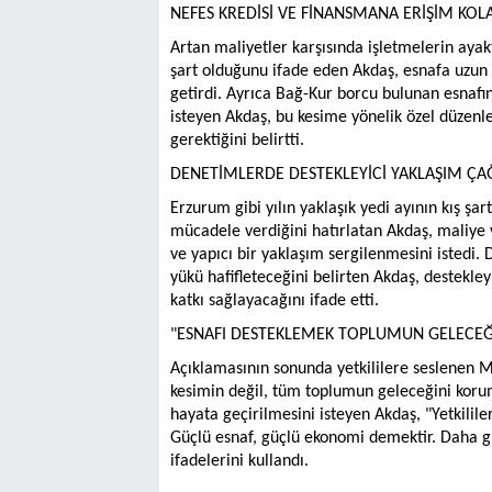
NEFES KREDİSİ VE FİNANSMANA ERİŞİM KOL
Artan maliyetler karşısında işletmelerin aya
şart olduğunu ifade eden Akdaş, esnafa uzun va
getirdi. Ayrıca Bağ-Kur borcu bulunan esnafın
isteyen Akdaş, bu kesime yönelik özel düzenle
gerektiğini belirtti.
DENETİMLERDE DESTEKLEYİCİ YAKLAŞIM ÇAĞ
Erzurum gibi yılın yaklaşık yedi ayının kış şa
mücadele verdiğini hatırlatan Akdaş, maliye 
ve yapıcı bir yaklaşım sergilenmesini istedi. 
yükü hafifleteceğini belirten Akdaş, destekle
katkı sağlayacağını ifade etti.
"ESNAFI DESTEKLEMEK TOPLUMUN GELECEĞ
Açıklamasının sonunda yetkililere seslenen Mu
kesimin değil, tüm toplumun geleceğini korum
hayata geçirilmesini isteyen Akdaş, "Yetkilil
Güçlü esnaf, güçlü ekonomi demektir. Daha güç
ifadelerini kullandı.