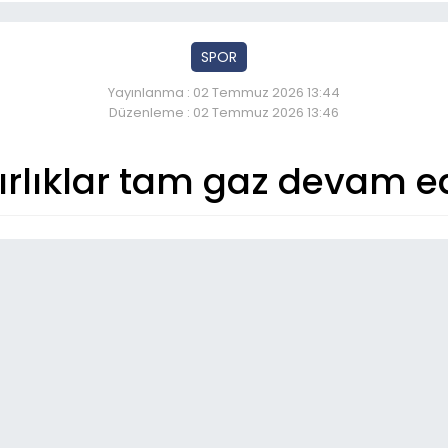
SPOR
Yayınlanma : 02 Temmuz 2026 13:44
Düzenleme : 02 Temmuz 2026 13:46
ırlıklar tam gaz devam e
So
22:
Kaz
05
Ot