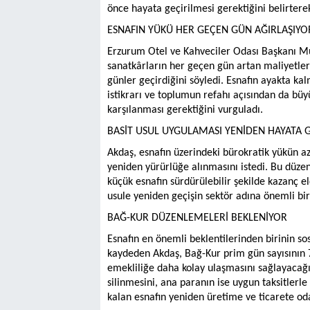
önce hayata geçirilmesi gerektiğini belirtere
ESNAFIN YÜKÜ HER GEÇEN GÜN AĞIRLAŞIYO
Erzurum Otel ve Kahveciler Odası Başkanı Mu
sanatkârların her geçen gün artan maliyetler
günler geçirdiğini söyledi. Esnafın ayakta ka
istikrarı ve toplumun refahı açısından da büy
karşılanması gerektiğini vurguladı.
BASİT USUL UYGULAMASI YENİDEN HAYATA G
Akdaş, esnafın üzerindeki bürokratik yükün az
yeniden yürürlüğe alınmasını istedi. Bu düz
küçük esnafın sürdürülebilir şekilde kazanç e
usule yeniden geçişin sektör adına önemli bir
BAĞ-KUR DÜZENLEMELERİ BEKLENİYOR
Esnafın en önemli beklentilerinden birinin s
kaydeden Akdaş, Bağ-Kur prim gün sayısının 7
emekliliğe daha kolay ulaşmasını sağlayacağı
silinmesini, ana paranın ise uygun taksitlerle
kalan esnafın yeniden üretime ve ticarete oda