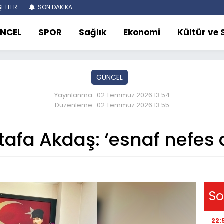
ETLER
SON DAKİKA
NCEL
SPOR
Sağlık
Ekonomi
Kültür ve
GÜNCEL
Yayınlanma : 02 Temmuz 2026 13:54
Düzenleme : 02 Temmuz 2026 13:55
fa Akdaş: ‘esnaf nefes a
So
22: