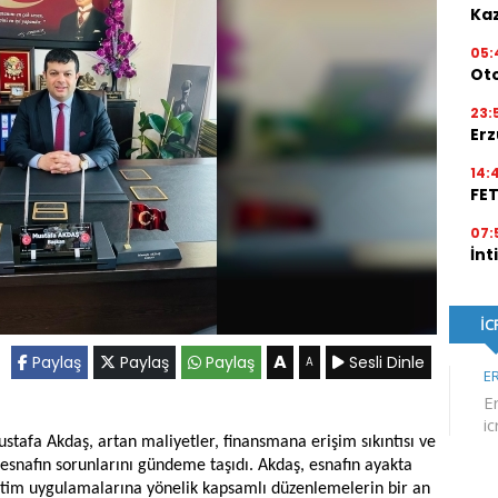
Kaz
05:
Ot
23:
Erz
14:
FE
07:
İnt
A
Paylaş
Paylaş
Paylaş
Sesli Dinle
A
tafa Akdaş, artan maliyetler, finansmana erişim sıkıntısı ve
snafın sorunlarını gündeme taşıdı. Akdaş, esnafın ayakta
netim uygulamalarına yönelik kapsamlı düzenlemelerin bir an