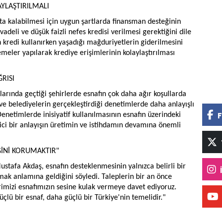
AYLAŞTIRILMALI
kta kalabilmesi için uygun şartlarda finansman desteğinin
deli ve düşük faizli nefes kredisi verilmesi gerektiğini dile
 kredi kullanırken yaşadığı mağduriyetlerin giderilmesini
meler yapılarak krediye erişimlerinin kolaylaştırılması
RISI
rtlarında geçtiği şehirlerde esnafın çok daha ağır koşullarda
ve belediyelerin gerçekleştirdiği denetimlerde daha anlayışlı
F
Denetimlerde inisiyatif kullanılmasının esnafın üzerindeki
yici bir anlayışın üretimin ve istihdamın devamına önemli
İNİ KORUMAKTIR"
stafa Akdaş, esnafın desteklenmesinin yalnızca belirli bir
ak anlamına geldiğini söyledi. Taleplerin bir an önce
erimizi esnafımızın sesine kulak vermeye davet ediyoruz.
lü bir esnaf, daha güçlü bir Türkiye'nin temelidir."