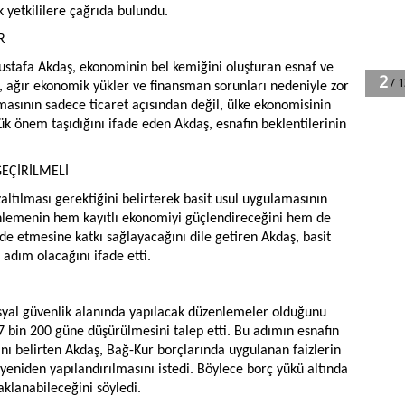
k yetkililere çağrıda bulundu.
R
stafa Akdaş, ekonominin bel kemiğini oluşturan esnaf ve
, ağır ekonomik yükler ve finansman sorunları nedeniyle zor
lmasının sadece ticaret açısından değil, ülke ekonomisinin
ük önem taşıdığını ifade eden Akdaş, esnafın beklentilerinin
EÇİRİLMELİ
altılması gerektiğini belirterek basit usul uygulamasının
enlemenin hem kayıtlı ekonomiyi güçlendireceğini hem de
lde etmesine katkı sağlayacağını dile getiren Akdaş, basit
 adım olacağını ifade etti.
osyal güvenlik alanında yapılacak düzenlemeler olduğunu
 bin 200 güne düşürülmesini talep etti. Bu adımın esnafın
nı belirten Akdaş, Bağ-Kur borçlarında uygulanan faizlerin
 yeniden yapılandırılmasını istedi. Böylece borç yükü altında
klanabileceğini söyledi.