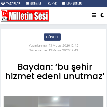
YAZARLAR
İLETİŞİM
KÜNYE
MANŞETLER
SON DAKİKA
GÜNCEL
Yayınlanma : 13 Mayıs 2026 12:42
Düzenleme : 13 Mayıs 2026 12:43
Baydan: ‘bu şehir
hizmet edeni unutmaz’