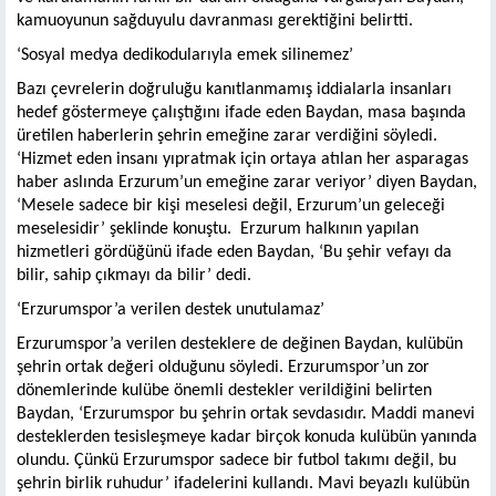
kamuoyunun sağduyulu davranması gerektiğini belirtti.
‘Sosyal medya dedikodularıyla emek silinemez’
Bazı çevrelerin doğruluğu kanıtlanmamış iddialarla insanları
hedef göstermeye çalıştığını ifade eden Baydan, masa başında
üretilen haberlerin şehrin emeğine zarar verdiğini söyledi.
‘Hizmet eden insanı yıpratmak için ortaya atılan her asparagas
haber aslında Erzurum’un emeğine zarar veriyor’ diyen Baydan,
‘Mesele sadece bir kişi meselesi değil, Erzurum’un geleceği
meselesidir’ şeklinde konuştu. Erzurum halkının yapılan
hizmetleri gördüğünü ifade eden Baydan, ‘Bu şehir vefayı da
bilir, sahip çıkmayı da bilir’ dedi.
‘Erzurumspor’a verilen destek unutulamaz’
Erzurumspor’a verilen desteklere de değinen Baydan, kulübün
şehrin ortak değeri olduğunu söyledi. Erzurumspor’un zor
dönemlerinde kulübe önemli destekler verildiğini belirten
Baydan, ‘Erzurumspor bu şehrin ortak sevdasıdır. Maddi manevi
desteklerden tesisleşmeye kadar birçok konuda kulübün yanında
olundu. Çünkü Erzurumspor sadece bir futbol takımı değil, bu
şehrin birlik ruhudur’ ifadelerini kullandı. Mavi beyazlı kulübün