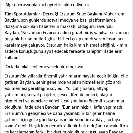
‘Algı operasyonlarını hayretle takip ediyoruz’
Tüm Spor Adamları Derneği Erzurum Şube Başkanı Muharrem
Baydan, son günlerde sosyal medya ve bazı platformlarda
dolaşıma sokulan haberlerin maksatlı olduğunu savundu.
Baydan, ‘Ne zaman Erzurum adına güzel bir iş yapılsa, ne zaman
bu şehir bir adım ileri gitse birileri çıkıp emek veren insanları
karalamaya çalışıyor. Erzurum halkı kimin hizmet ettiğini, kimin
sadece konuştuğunu ayırt edecek ferasete sahiptir’ ifadelerini
kullandı.
‘Ortada inkâr edilemeyecek bir emek var’
Erzurum’da yıllardır önemli yatırımların hayata geçirildiğini dile
getiren Baydan, şehir genelinde yapılan hizmetlerin göz ardı
edilmemesi gerektiğini söyledi. Yol çalışmaları, altyapı
yatırımları, sosyal projeler, çevre düzenlemeleri, ulaşım
hizmetleri ve gençlere yönelik çalışmaların önemli kazanımlar
olduğunu ifade eden Baydan, ‘Bunların hiçbiri lafla yapılmadı.
Erzurum’un gelişmesi ve daha yaşanabilir bir şehir haline
gelmesi için gece gündüz çalışan bir yönetim anlayışı ortaya
kondu’ dedi. Eleştirinin demokratik bir hak olduğunu ancak iftira
ve karalamanın farklı bir durum olduğunu vurgulayan Baydan,