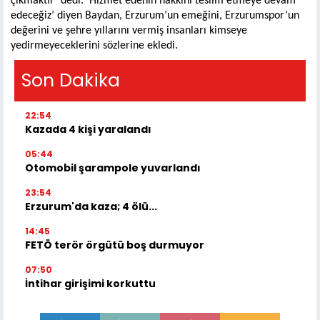
çıkmaktır’ dedi. ‘Hizmet edenin hakkını teslim etmeye devam
edeceğiz’ diyen Baydan, Erzurum’un emeğini, Erzurumspor’un
değerini ve şehre yıllarını vermiş insanları kimseye
yedirmeyeceklerini sözlerine ekledi.
Son Dakika
22:54
Kazada 4 kişi yaralandı
05:44
Otomobil şarampole yuvarlandı
23:54
Erzurum'da kaza; 4 ölü...
14:45
FETÖ terör örgütü boş durmuyor
07:50
İntihar girişimi korkuttu