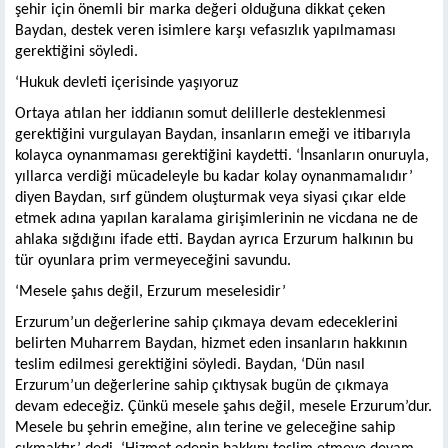
şehir için önemli bir marka değeri olduğuna dikkat çeken
Baydan, destek veren isimlere karşı vefasızlık yapılmaması
gerektiğini söyledi.
‘Hukuk devleti içerisinde yaşıyoruz
Ortaya atılan her iddianın somut delillerle desteklenmesi
gerektiğini vurgulayan Baydan, insanların emeği ve itibarıyla
kolayca oynanmaması gerektiğini kaydetti. ‘İnsanların onuruyla,
yıllarca verdiği mücadeleyle bu kadar kolay oynanmamalıdır’
diyen Baydan, sırf gündem oluşturmak veya siyasi çıkar elde
etmek adına yapılan karalama girişimlerinin ne vicdana ne de
ahlaka sığdığını ifade etti. Baydan ayrıca Erzurum halkının bu
tür oyunlara prim vermeyeceğini savundu.
‘Mesele şahıs değil, Erzurum meselesidir’
Erzurum’un değerlerine sahip çıkmaya devam edeceklerini
belirten Muharrem Baydan, hizmet eden insanların hakkının
teslim edilmesi gerektiğini söyledi. Baydan, ‘Dün nasıl
Erzurum’un değerlerine sahip çıktıysak bugün de çıkmaya
devam edeceğiz. Çünkü mesele şahıs değil, mesele Erzurum’dur.
Mesele bu şehrin emeğine, alın terine ve geleceğine sahip