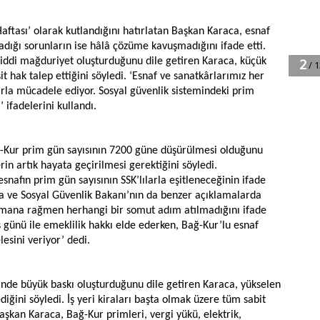
Haftası’ olarak kutlandığını hatırlatan Başkan Karaca, esnaf
adığı sorunların ise hâlâ çözüme kavuşmadığını ifade etti.
 ciddi mağduriyet oluşturduğunu dile getiren Karaca, küçük
it hak talep ettiğini söyledi. ‘Esnaf ve sanatkârlarımız her
rla mücadele ediyor. Sosyal güvenlik sistemindeki prim
 ifadelerini kullandı.
ağ-Kur prim gün sayısının 7200 güne düşürülmesi olduğunu
rin artık hayata geçirilmesi gerektiğini söyledi.
nafın prim gün sayısının SSK’lılarla eşitleneceğinin ifade
a ve Sosyal Güvenlik Bakanı’nın da benzer açıklamalarda
amana rağmen herhangi bir somut adım atılmadığını ifade
ş günü ile emeklilik hakkı elde ederken, Bağ-Kur’lu esnaf
sini veriyor’ dedi.
rinde büyük baskı oluşturduğunu dile getiren Karaca, yükselen
diğini söyledi. İş yeri kiraları başta olmak üzere tüm sabit
aşkan Karaca, Bağ-Kur primleri, vergi yükü, elektrik,