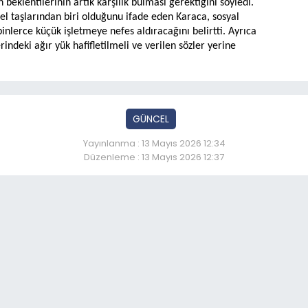
 beklentilerinin artık karşılık bulması gerektiğini söyledi.
el taşlarından biri olduğunu ifade eden Karaca, sosyal
nlerce küçük işletmeye nefes aldıracağını belirtti. Ayrıca
ndeki ağır yük hafifletilmeli ve verilen sözler yerine
GÜNCEL
Yayınlanma : 13 Mayıs 2026 12:34
Düzenleme : 13 Mayıs 2026 12:37
k adalet personeline mora
So