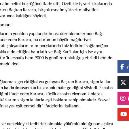
afın belini büktüğünü ifade etti. Özellikle iş yeri kiralarında
irten Başkan Karaca, birçok esnafın yüksek maliyetler
zorunda kaldığını söyledi.
namadı’
larının yeniden yapılandırılması düzenlemelerinde Bağ-
 ifade eden Karaca, bu durumun büyük mağduriyet
alı çalışanların prim borçlarında faiz indirimi sağlandığını
ı elde ettiğini hatırlattı ve Bağ-Kur’lular için ise aynı
ğ-Kur’lu esnafa hem 9000 iş günü zorunluluğu getirildi hem de
nmadı’ dedi.
F
ağlanması gerektiğini vurgulayan Başkan Karaca, sigortalılar
n kaldırılmasının artık zorunlu hale geldiğini söyledi. Esnafın
ldiğini ifade eden Karaca, küçük esnafın ekonomik olarak
kârlarımız sigortalılarla eşit haklara sahip olmalıdır. Sosyal
 sayısı eşitlenmelidir’ ifadelerini kullandı.
u ve destekleyici tedbirler almakla yükümlü olduğunun açıkça