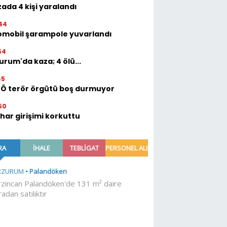
ada 4 kişi yaralandı
44
omobil şarampole yuvarlandı
54
urum'da kaza; 4 ölü...
45
TÖ terör örgütü boş durmuyor
50
ihar girişimi korkuttu