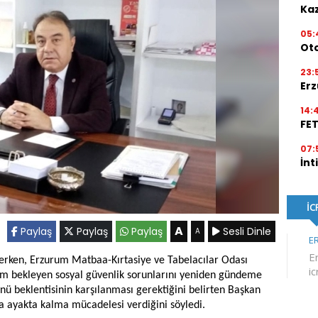
Kaz
05:
Ot
23:
Erz
14:
FE
07:
İnt
A
Paylaş
Paylaş
Paylaş
Sesli Dinle
A
derken, Erzurum Matbaa-Kırtasiye ve Tabelacılar Odası
züm bekleyen sosyal güvenlik sorunlarını yeniden gündeme
ünü beklentisinin karşılanması gerektiğini belirten Başkan
da ayakta kalma mücadelesi verdiğini söyledi.