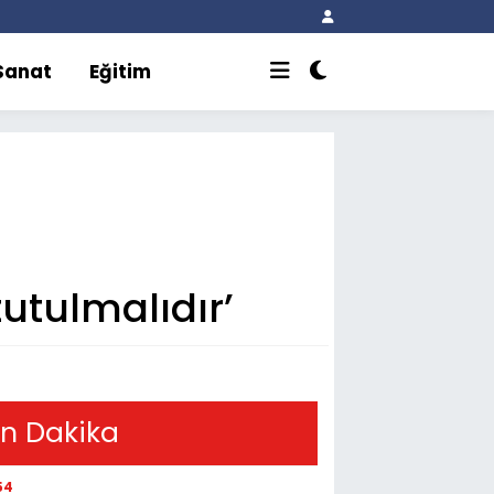
 Sanat
Eğitim
tutulmalıdır’
n Dakika
54