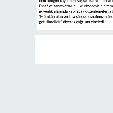
belirtildiğini kaydeden Başkan Karaca, esnafın
Esnaf ve sanatkârların ülke ekonomisinin tem
güvenlik alanında yapılacak düzenlemelerin bi
‘Mümkün olan en kısa sürede esnafımızın üzeri
getirilmelidir’ diyerek çağrısını yineledi.
25 Yıllı