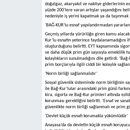
doğalgaz, akaryakıt ve nakliye giderlerinin esn
yüzde 200’lere varan artışlar yaşandığını bel
nedeniyle iş yerini kapatmak ya da taşınmak 
‘BAĞ-KUR’lu esnaf yapılandırmadan yararla
Geçmiş yıllarda yürürlüğe giren kamu alacak
Kur’lu esnafın yeterince faydalanamadığını
oluşturduğunu belirtti. EYT kapsamında sigort
ve daha düşük prim gün sayısıyla emeklilik hakk
kolaylıkların sunulmadığını dile getirdi. ‘Ba
prim borçlarıyla ilgili ciddi bir kolaylık sağla
‘Norm birliği sağlanmalıdır’
Sosyal güvenlik sisteminde norm birliğinin s
ile Bağ-Kur’lular arasındaki prim günü farkını
kira, sigorta ve Bağ-Kur primleri altında ezi
korunması gerektiğini belirtti. ‘Esnaf ve sanat
güvenlikte norm birliği sağlanmalı ve prim gün
‘Devlet küçük esnafı korumakla yükümlüdür’
Anayasa’da da devletin küçük esnafı koruyuc