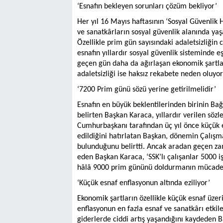
‘Esnafın bekleyen sorunları çözüm bekliyor’
Her yıl 16 Mayıs haftasının ‘Sosyal Güvenlik 
ve sanatkârların sosyal güvenlik alanında yaş
Özellikle prim gün sayısındaki adaletsizliğin
esnafın yıllardır sosyal güvenlik sisteminde eş
geçen gün daha da ağırlaşan ekonomik şartla
adaletsizliği ise haksız rekabete neden oluyor’
‘7200 Prim günü sözü yerine getirilmelidir’
Esnafın en büyük beklentilerinden birinin B
belirten Başkan Karaca, yıllardır verilen sözle
Cumhurbaşkanı tarafından üç yıl önce küçük es
edildiğini hatırlatan Başkan, dönemin Çalışm
bulunduğunu belirtti. Ancak aradan geçen z
eden Başkan Karaca, ‘SSK’lı çalışanlar 5000 i
hâlâ 9000 prim gününü doldurmanın mücadele
‘Küçük esnaf enflasyonun altında eziliyor’
Ekonomik şartların özellikle küçük esnaf üze
enflasyonun en fazla esnaf ve sanatkârı etkile
giderlerde ciddi artış yaşandığını kaydeden B