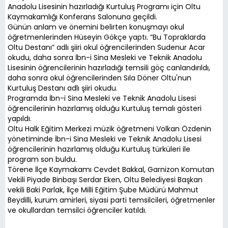
Anadolu Lisesinin hazırladığı Kurtuluş Programı için Oltu
Kaymakamlığı Konferans Salonuna geçildi.
Günün anlam ve önemini belirten konuşmayı okul
öğretmenlerinden Hüseyin Gökçe yaptı. “Bu Topraklarda
Oltu Destanı” adlı şiiri okul öğrencilerinden Sudenur Acar
okudu, daha sonra İbn-i Sina Mesleki ve Teknik Anadolu
Lisesinin öğrencilerinin hazırladığı temsili göç canlandırıldı,
daha sonra okul öğrencilerinden Sıla Döner Oltu'nun
Kurtuluş Destanı adlı şiiri okudu.
Programda İbn-i Sina Mesleki ve Teknik Anadolu Lisesi
öğrencilerinin hazırlamış olduğu Kurtuluş temalı gösteri
yapıldı.
Oltu Halk Eğitim Merkezi müzik öğretmeni Volkan Özdenin
yönetiminde İbn-i Sina Mesleki ve Teknik Anadolu Lisesi
öğrencilerinin hazırlamış olduğu Kurtuluş türküleri ile
program son buldu.
Törene İlçe Kaymakamı Cevdet Bakkal, Garnizon Komutan
Vekili Piyade Binbaşı Serdar Eken, Oltu Belediyesi Başkan
vekili Baki Parlak, İlçe Milli Eğitim Şube Müdürü Mahmut
Beydilli, kurum amirleri, siyasi parti temsilcileri, öğretmenler
ve okullardan temsilci öğrenciler katıldı.