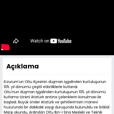
Açıklama
Erzurum’un Oltu ilçesinin düşman işgalinden kurtuluşunun
105. yıl dönümü çeşitli etkinliklerle kutlandı.
Oltu'nun düşman işgalinden kurtuluşunun 105. yıl dönümü
kutlama töreni Atatürk anıtına çelenklerin konulması ile
başladı. Büyük önder Atatürk ve şehitlerimizin manevi
huzurunda bir dakikalık saygı duruşunda bulunuldu ve İstiklal
Marşı okundu, Ardından Oltu İbn-i Sina Mesleki ve Teknik