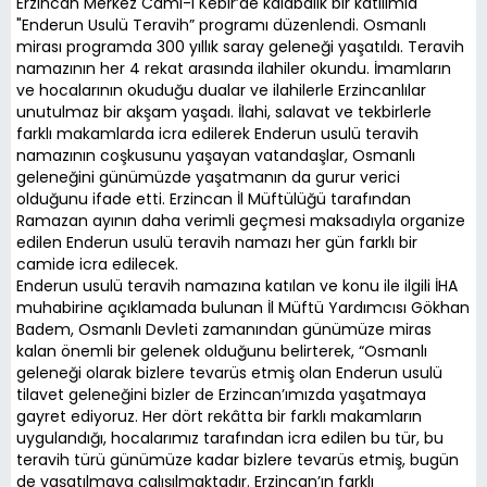
Erzincan Merkez Cami-i Kebir’de kalabalık bir katılımla
"Enderun Usulü Teravih” programı düzenlendi. Osmanlı
mirası programda 300 yıllık saray geleneği yaşatıldı. Teravih
namazının her 4 rekat arasında ilahiler okundu. İmamların
ve hocalarının okuduğu dualar ve ilahilerle Erzincanlılar
unutulmaz bir akşam yaşadı. İlahi, salavat ve tekbirlerle
farklı makamlarda icra edilerek Enderun usulü teravih
namazının coşkusunu yaşayan vatandaşlar, Osmanlı
geleneğini günümüzde yaşatmanın da gurur verici
olduğunu ifade etti. Erzincan İl Müftülüğü tarafından
Ramazan ayının daha verimli geçmesi maksadıyla organize
edilen Enderun usulü teravih namazı her gün farklı bir
camide icra edilecek.
Enderun usulü teravih namazına katılan ve konu ile ilgili İHA
muhabirine açıklamada bulunan İl Müftü Yardımcısı Gökhan
Badem, Osmanlı Devleti zamanından günümüze miras
kalan önemli bir gelenek olduğunu belirterek, “Osmanlı
geleneği olarak bizlere tevarüs etmiş olan Enderun usulü
tilavet geleneğini bizler de Erzincan’ımızda yaşatmaya
gayret ediyoruz. Her dört rekâtta bir farklı makamların
uygulandığı, hocalarımız tarafından icra edilen bu tür, bu
teravih türü günümüze kadar bizlere tevarüs etmiş, bugün
de yaşatılmaya çalışılmaktadır. Erzincan’ın farklı