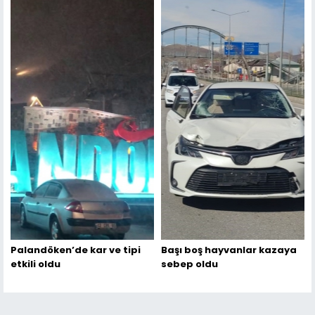
Palandöken’de kar ve tipi
Başı boş hayvanlar kazaya
etkili oldu
sebep oldu