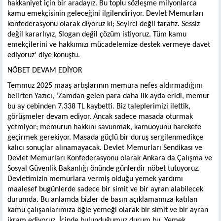
hakkaniyet için bir aradayız. Bu toplu sözleşme milyonlarca
kamu emekçisinin geleceğini ilgilendiriyor. Devlet Memurları
konfederasyonu olarak diyoruz ki; Seyirci değil tarafız. Sessiz
değil kararlıyız, Slogan değil çözüm istiyoruz. Tüm kamu
emekçilerini ve hakkımızı mücadelemize destek vermeye davet
ediyoruz’ diye konuştu.
NÖBET DEVAM EDİYOR
Temmuz 2025 maaş artışlarının memura nefes aldırmadığını
belirten Yazıcı, ‘Zamdan gelen para daha ilk ayda eridi, memur
bu ay cebinden 7.338 TL kaybetti. Biz taleplerimizi ilettik,
görüşmeler devam ediyor. Ancak sadece masada oturmak
yetmiyor; memurun hakkını savunmak, kamuoyunu harekete
geçirmek gerekiyor. Masada güçlü bir duruş sergilenmedikçe
kalıcı sonuçlar alınamayacak. Devlet Memurları Sendikası ve
Devlet Memurları Konfederasyonu olarak Ankara da Çalışma ve
Sosyal Güvenlik Bakanlığı önünde günlerdir nöbet tutuyoruz.
Devletimizin memurlara vermiş olduğu yemek yardımı
maalesef bugünlerde sadece bir simit ve bir ayran alabilecek
durumda. Bu anlamda bizler de basın açıklamamıza katılan
kamu çalışanlarımıza öğle yemeği olarak bir simit ve bir ayran
ikram ediyoruz. İçinde bulunduğumuz durum bu. Yemek