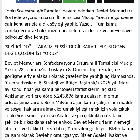
Toplu Sözleşme görüşmeleri devam ederken Devlet Memurları
Konfederasyonu Erzurum İl Temsilcisi Mucip Yazıcı ile gündeme
dair konuları ele aldık söyleşi yaptık. Yazıcı, ‘Tüm kamu
emekçilerini ve hakkımızı mücadelemize destek vermeye davet
ediyoruz’ diye konuştu.
‘SEYİRCİ DEĞİL TARAFIZ. SESSİZ DEĞİL KARARLIYIZ, SLOGAN
DEĞİL ÇÖZÜM İSTİYORUZ’
Devlet Memurları Konfederasyonu Erzurum İl Temsilcisi Mucip
Yazıcı, 28 Temmuz’da başlayan 8. Dönem Toplu Sözleşme
görüşmeleriyle alakalı olarak gazetemize yaptığı açıklamasında;
‘Cumhurbaşkanlığı Strateji ve Bütçe Başkanlığı 2025 yılı Mart
ayı sonu itibarıyla kamu personel istatistiklerini açıkladı.
Açıklanan verilere göre 5.243.896 kamu çalışanı memur
arkadaşımız vardır. Biz 5 Milyonu aşan kamu çalışanının maddi
ve sosyal haklarını almak korumak iyileştirmek için yola çıktık.
Toplu Sözleşme Tiyatrosu Adalet ve gerçeklilikten uzak bir
şekilde bir kez daha sahneleniyor. Devlet Memurlarının emeği,
alın teri ve hakkı bir kez daha görmezden geliniyor. Bizler kamu
çalışanı olarak Devletin omurgasıyız. Bizler Adalet liyakat ve