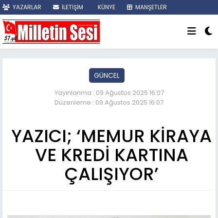
YAZARLAR
İLETİŞİM
KÜNYE
MANŞETLER
SON DAKİKA
GÜNCEL
Yayınlanma : 09 Ağustos 2025 16:07
Düzenleme : 09 Ağustos 2025 16:07
YAZICI; ‘MEMUR KİRAYA
VE KREDİ KARTINA
ÇALIŞIYOR’