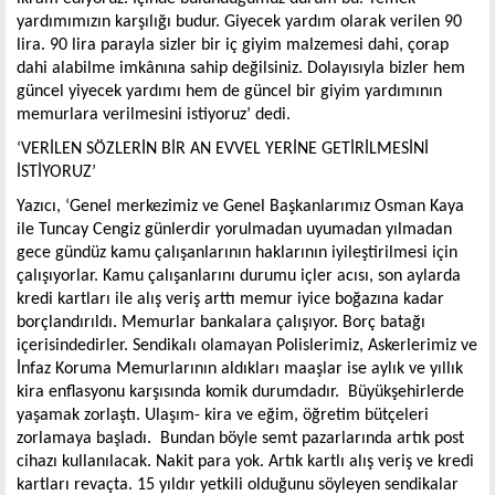
yardımımızın karşılığı budur. Giyecek yardım olarak verilen 90
lira. 90 lira parayla sizler bir iç giyim malzemesi dahi, çorap
dahi alabilme imkânına sahip değilsiniz. Dolayısıyla bizler hem
güncel yiyecek yardımı hem de güncel bir giyim yardımının
memurlara verilmesini istiyoruz’ dedi.
‘VERİLEN SÖZLERİN BİR AN EVVEL YERİNE GETİRİLMESİNİ
İSTİYORUZ’
Yazıcı, ‘Genel merkezimiz ve Genel Başkanlarımız Osman Kaya
ile Tuncay Cengiz günlerdir yorulmadan uyumadan yılmadan
gece gündüz kamu çalışanlarının haklarının iyileştirilmesi için
çalışıyorlar. Kamu çalışanlarını durumu içler acısı, son aylarda
kredi kartları ile alış veriş arttı memur iyice boğazına kadar
borçlandırıldı. Memurlar bankalara çalışıyor. Borç batağı
içerisindedirler. Sendikalı olamayan Polislerimiz, Askerlerimiz ve
İnfaz Koruma Memurlarının aldıkları maaşlar ise aylık ve yıllık
kira enflasyonu karşısında komik durumdadır. Büyükşehirlerde
yaşamak zorlaştı. Ulaşım- kira ve eğim, öğretim bütçeleri
zorlamaya başladı. Bundan böyle semt pazarlarında artık post
cihazı kullanılacak. Nakit para yok. Artık kartlı alış veriş ve kredi
kartları revaçta. 15 yıldır yetkili olduğunu söyleyen sendikalar