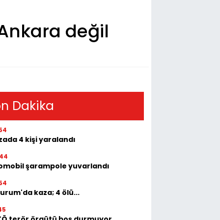
 Ankara değil
n Dakika
54
ada 4 kişi yaralandı
:44
omobil şarampole yuvarlandı
54
urum'da kaza; 4 ölü...
45
TÖ terör örgütü boş durmuyor