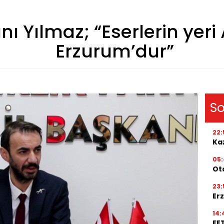
nı Yılmaz; “Eserlerin yeri
Erzurum’dur”
So
22:
Kaz
05
Ot
23:
Erz
14:
FE