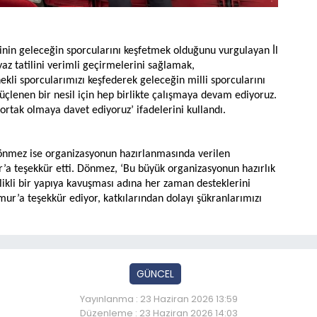
inin geleceğin sporcularını keşfetmek olduğunu vurgulayan İl
z tatilini verimli geçirmelerini sağlamak,
kli sporcularımızı keşfederek geleceğin milli sporcularını
güçlenen bir nesil için hep birlikte çalışmaya devam ediyoruz.
ortak olmaya davet ediyoruz’ ifadelerini kullandı.
nmez ise organizasyonun hazırlanmasında verilen
’a teşekkür etti. Dönmez, ‘Bu büyük organizasyonun hazırlık
likli bir yapıya kavuşması adına her zaman desteklerini
ur’a teşekkür ediyor, katkılarından dolayı şükranlarımızı
GÜNCEL
Yayınlanma : 23 Haziran 2026 13:59
Düzenleme : 23 Haziran 2026 14:03