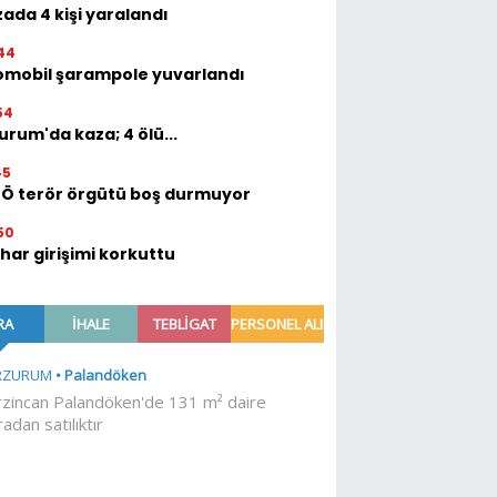
ada 4 kişi yaralandı
44
omobil şarampole yuvarlandı
54
urum'da kaza; 4 ölü...
45
TÖ terör örgütü boş durmuyor
50
ihar girişimi korkuttu