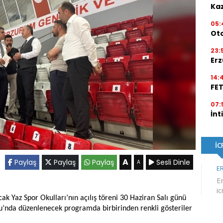
Kaz
05:
Ot
23:
Erz
14:
FE
07:
İnt
A
Paylaş
Paylaş
Paylaş
Sesli Dinle
A
k Yaz Spor Okulları’nın açılış töreni 30 Haziran Salı günü
nu’nda düzenlenecek programda birbirinden renkli gösteriler