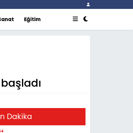
 Sanat
Eğitim
 başladı
n Dakika
54