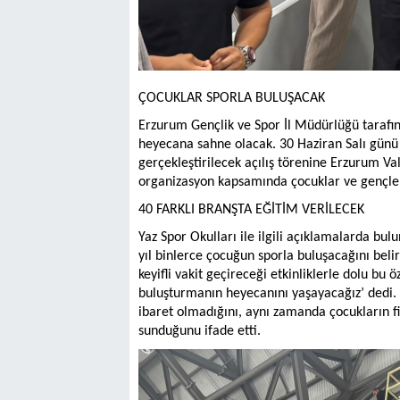
ÇOCUKLAR SPORLA BULUŞACAK
Erzurum Gençlik ve Spor İl Müdürlüğü tarafın
heyecana sahne olacak. 30 Haziran Salı günü 
gerçekleştirilecek açılış törenine Erzurum V
organizasyon kapsamında çocuklar ve gençler b
40 FARKLI BRANŞTA EĞİTİM VERİLECEK
Yaz Spor Okulları ile ilgili açıklamalarda b
yıl binlerce çocuğun sporla buluşacağını belir
keyifli vakit geçireceği etkinliklerle dolu bu 
buluşturmanın heyecanını yaşayacağız’ dedi. Ç
ibaret olmadığını, aynı zamanda çocukların fiz
sunduğunu ifade etti.