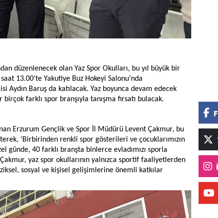
dan düzenlenecek olan Yaz Spor Okulları, bu yıl büyük bir
saat 13.00’te Yakutiye Buz Hokeyi Salonu’nda
alisi Aydın Baruş da katılacak. Yaz boyunca devam edecek
irçok farklı spor branşıyla tanışma fırsatı bulacak.
F
ulunan Erzurum Gençlik ve Spor İl Müdürü Levent Çakmur, bu
terek, ‘Birbirinden renkli spor gösterileri ve çocuklarımızın
özel günde, 40 farklı branşta binlerce evladımızı sporla
akmur, yaz spor okullarının yalnızca sportif faaliyetlerden
iksel, sosyal ve kişisel gelişimlerine önemli katkılar