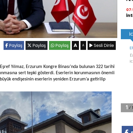
07:
İnt
A
Paylaş
Paylaş
Paylaş
Sesli Dinle
A
 Eşref Yılmaz, Erzurum Kongre Binası’nda bulunan 322 tarihî
ınmasına sert tepki gösterdi. Eserlerin korunmasının önemli
yük endişesinin eserlerin yeniden Erzurum’a getirilip