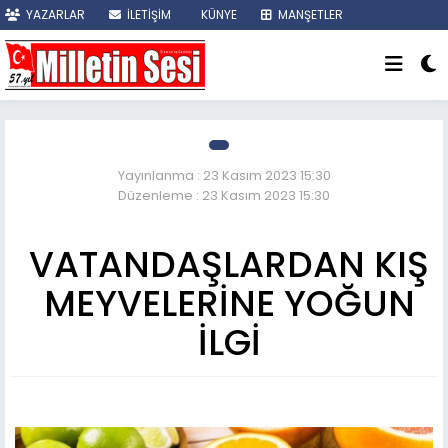
YAZARLAR
İLETİŞİM
KÜNYE
MANŞETLER
SON DAKİKA
Yayınlanma : 23 Kasım 2023 15:30
Düzenleme : 23 Kasım 2023 15:30
VATANDAŞLARDAN KIŞ
MEYVELERİNE YOĞUN
İLGİ