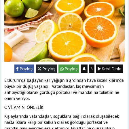
A
Paylaş
Paylaş
Paylaş
Sesli Dinle
A
Erzurum’da başlayan kar yağışının ardından hava sıcaklıklarında
büyük bir düşüş yaşandı. Vatandaşlar, kış mevsiminin
antibiyotiği olarak gördüğü portakal ve mandalina tüketimine
önem veriyor.
C VİTAMİNİ ÖNCELİK
Kış aylarında vatandaşlar, soğuklara bağlı olarak oluşabilecek
hastalıklara karşı bir kalkan olarak gördüğü portakal ve
mandalinayı evinden eksik etmiyor. Fiyatlar ne olursa olsun