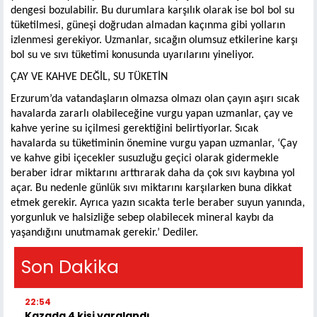
dengesi bozulabilir. Bu durumlara karşılık olarak ise bol bol su
tüketilmesi, güneşi doğrudan almadan kaçınma gibi yolların
izlenmesi gerekiyor. Uzmanlar, sıcağın olumsuz etkilerine karşı
bol su ve sıvı tüketimi konusunda uyarılarını yineliyor.
ÇAY VE KAHVE DEĞİL, SU TÜKETİN
Erzurum’da vatandaşların olmazsa olmazı olan çayın aşırı sıcak
havalarda zararlı olabileceğine vurgu yapan uzmanlar, çay ve
kahve yerine su içilmesi gerektiğini belirtiyorlar. Sıcak
havalarda su tüketiminin önemine vurgu yapan uzmanlar, ‘Çay
ve kahve gibi içecekler susuzluğu geçici olarak gidermekle
beraber idrar miktarını arttırarak daha da çok sıvı kaybına yol
açar. Bu nedenle günlük sıvı miktarını karşılarken buna dikkat
etmek gerekir. Ayrıca yazın sıcakta terle beraber suyun yanında,
yorgunluk ve halsizliğe sebep olabilecek mineral kaybı da
yaşandığını unutmamak gerekir.’ Dediler.
Son Dakika
22:54
Kazada 4 kişi yaralandı