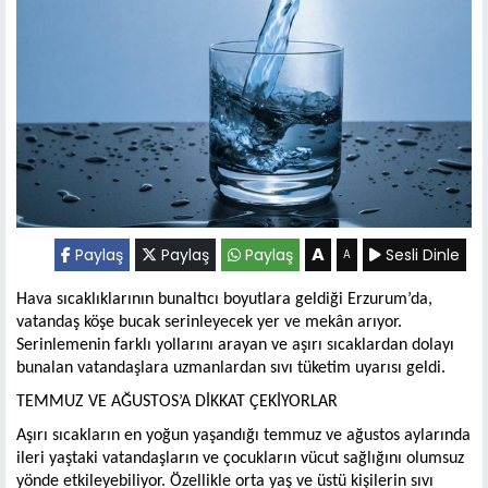
A
Paylaş
Paylaş
Paylaş
Sesli Dinle
A
Hava sıcaklıklarının bunaltıcı boyutlara geldiği Erzurum’da,
vatandaş köşe bucak serinleyecek yer ve mekân arıyor.
Serinlemenin farklı yollarını arayan ve aşırı sıcaklardan dolayı
bunalan vatandaşlara uzmanlardan sıvı tüketim uyarısı geldi.
TEMMUZ VE AĞUSTOS’A DİKKAT ÇEKİYORLAR
Aşırı sıcakların en yoğun yaşandığı temmuz ve ağustos aylarında
ileri yaştaki vatandaşların ve çocukların vücut sağlığını olumsuz
yönde etkileyebiliyor. Özellikle orta yaş ve üstü kişilerin sıvı