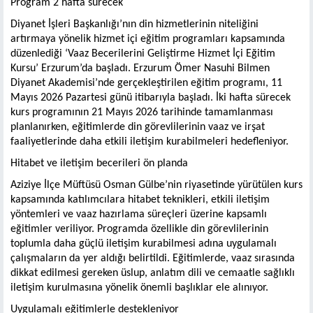
Program 2 hafta sürecek
Diyanet İşleri Başkanlığı’nın din hizmetlerinin niteliğini
artırmaya yönelik hizmet içi eğitim programları kapsamında
düzenlediği ‘Vaaz Becerilerini Geliştirme Hizmet İçi Eğitim
Kursu’ Erzurum’da başladı. Erzurum Ömer Nasuhi Bilmen
Diyanet Akademisi’nde gerçekleştirilen eğitim programı, 11
Mayıs 2026 Pazartesi günü itibarıyla başladı. İki hafta sürecek
kurs programının 21 Mayıs 2026 tarihinde tamamlanması
planlanırken, eğitimlerde din görevlilerinin vaaz ve irşat
faaliyetlerinde daha etkili iletişim kurabilmeleri hedefleniyor.
Hitabet ve iletişim becerileri ön planda
Aziziye İlçe Müftüsü Osman Gülbe’nin riyasetinde yürütülen kurs
kapsamında katılımcılara hitabet teknikleri, etkili iletişim
yöntemleri ve vaaz hazırlama süreçleri üzerine kapsamlı
eğitimler veriliyor. Programda özellikle din görevlilerinin
toplumla daha güçlü iletişim kurabilmesi adına uygulamalı
çalışmaların da yer aldığı belirtildi. Eğitimlerde, vaaz sırasında
dikkat edilmesi gereken üslup, anlatım dili ve cemaatle sağlıklı
iletişim kurulmasına yönelik önemli başlıklar ele alınıyor.
Uygulamalı eğitimlerle destekleniyor