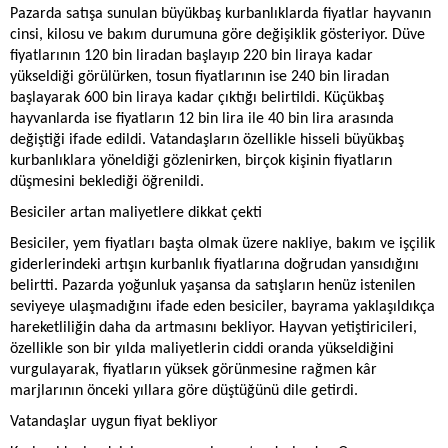
Pazarda satışa sunulan büyükbaş kurbanlıklarda fiyatlar hayvanın
cinsi, kilosu ve bakım durumuna göre değişiklik gösteriyor. Düve
fiyatlarının 120 bin liradan başlayıp 220 bin liraya kadar
yükseldiği görülürken, tosun fiyatlarının ise 240 bin liradan
başlayarak 600 bin liraya kadar çıktığı belirtildi. Küçükbaş
hayvanlarda ise fiyatların 12 bin lira ile 40 bin lira arasında
değiştiği ifade edildi. Vatandaşların özellikle hisseli büyükbaş
kurbanlıklara yöneldiği gözlenirken, birçok kişinin fiyatların
düşmesini beklediği öğrenildi.
Besiciler artan maliyetlere dikkat çekti
Besiciler, yem fiyatları başta olmak üzere nakliye, bakım ve işçilik
giderlerindeki artışın kurbanlık fiyatlarına doğrudan yansıdığını
belirtti. Pazarda yoğunluk yaşansa da satışların henüz istenilen
seviyeye ulaşmadığını ifade eden besiciler, bayrama yaklaşıldıkça
hareketliliğin daha da artmasını bekliyor. Hayvan yetiştiricileri,
özellikle son bir yılda maliyetlerin ciddi oranda yükseldiğini
vurgulayarak, fiyatların yüksek görünmesine rağmen kâr
marjlarının önceki yıllara göre düştüğünü dile getirdi.
Vatandaşlar uygun fiyat bekliyor