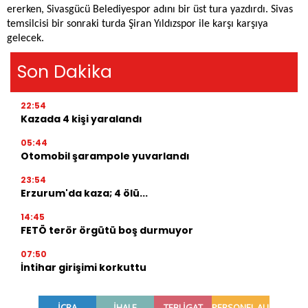
ererken, Sivasgücü Belediyespor adını bir üst tura yazdırdı. Sivas
temsilcisi bir sonraki turda Şiran Yıldızspor ile karşı karşıya
gelecek.
Son Dakika
22:54
Kazada 4 kişi yaralandı
05:44
Otomobil şarampole yuvarlandı
23:54
Erzurum'da kaza; 4 ölü...
14:45
FETÖ terör örgütü boş durmuyor
07:50
İntihar girişimi korkuttu