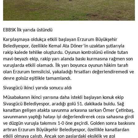
EBBSK İlk yarıda üstündü
Karşılaşmaya oldukça etkili başlayan Erzurum Büyükşehir
Belediyespor, özellikle Kemal Ata Döner’in uzaktan şutlarıyla
rakip kalede tehlike oluşturdu. Oyunun kontrolünü elinde tutan
mavi-beyazlı ekip, rakip yarı alanda baskı kurmasına rağmen son
vuruşlarda etkili olamadı. İlk yarı boyunca oyunun hâkim tarafı
olan Erzurum temsilcisi, yakaladığı fırsatları değerlendiremedi ve
devre golsüz eşitlikle tamamlandı.
Sivasgücü ikinci yarıda sonucu aldı
Müsabakanın ikinci yarısına daha istekli başlayan konuk ekip
Sivasgücü Belediyespor, aradığı golü 51. dakikada buldu. Sağ
kanattan gelişen atakta savunma arkasına sarkan Ömer Çetinbaş,
savunmanın yaptığı hatayı iyi değerlendirerek ceza sahasına girdi
ve düzgün vuruşla takımını 1-0 öne geçirdi. Golden sonra baskısını
artıran Erzurum Büyükşehir Belediyespor, özellikle kanatlardan
etkili olmaya çalıştı. Ancak son paslardaki eksiklik ve gol