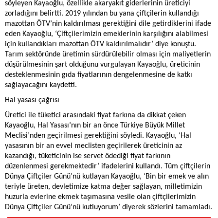
söyleyen Kayaoğlu, özellikle akaryakıt giderlerinin üreticiyi
zorladığını belirtti. 2019 yılından bu yana çiftçilerin kullandığı
mazottan ÖTV’nin kaldırılması gerektiğini dile getirdiklerini ifade
eden Kayaoğlu, ‘Çiftçilerimizin emeklerinin karşılığını alabilmesi
için kullandıkları mazottan ÖTV kaldırılmalıdır’ diye konuştu.
Tarım sektöründe üretimin sürdürülebilir olması için maliyetlerin
düşürülmesinin şart olduğunu vurgulayan Kayaoğlu, üreticinin
desteklenmesinin gıda fiyatlarının dengelenmesine de katkı
sağlayacağını kaydetti.
Hal yasası çağrısı
Üretici ile tüketici arasındaki fiyat farkına da dikkat çeken
Kayaoğlu, Hal Yasası’nın bir an önce Türkiye Büyük Millet
Meclisi’nden geçirilmesi gerektiğini söyledi. Kayaoğlu, ‘Hal
yasasının bir an evvel meclisten geçirilerek üreticinin az
kazandığı, tüketicinin ise servet ödediği fiyat farkının
düzenlenmesi gerekmektedir’ ifadelerini kullandı. Tüm çiftçilerin
Dünya Çiftçiler Günü’nü kutlayan Kayaoğlu, ‘Bin bir emek ve alın
teriyle üreten, devletimize katma değer sağlayan, milletimizin
huzurla evlerine ekmek taşımasına vesile olan çiftçilerimizin
Dünya Çiftçiler Günü’nü kutluyorum’ diyerek sözlerini tamamladı.