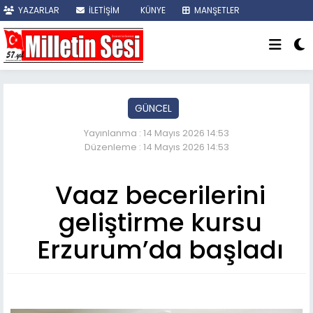
YAZARLAR
İLETİŞİM
KÜNYE
MANŞETLER
SON DAKİKA
GÜNCEL
Yayınlanma : 14 Mayıs 2026 14:53
Düzenleme : 14 Mayıs 2026 14:53
Vaaz becerilerini
geliştirme kursu
Erzurum’da başladı