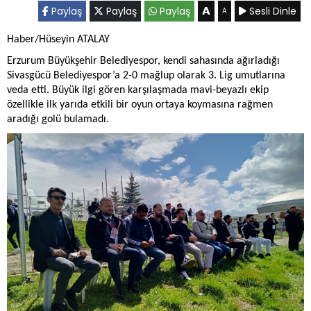
A
Paylaş
Paylaş
Paylaş
Sesli Dinle
A
Haber/Hüseyin ATALAY
Erzurum Büyükşehir Belediyespor, kendi sahasında ağırladığı
Sivasgücü Belediyespor’a 2-0 mağlup olarak 3. Lig umutlarına
veda etti. Büyük ilgi gören karşılaşmada mavi-beyazlı ekip
özellikle ilk yarıda etkili bir oyun ortaya koymasına rağmen
aradığı golü bulamadı.