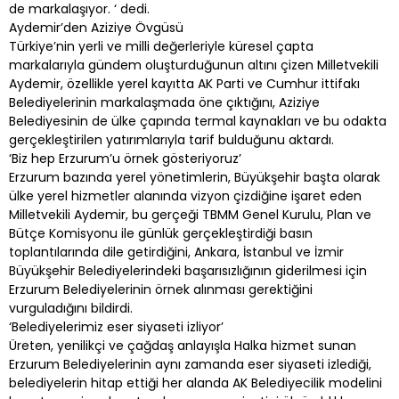
de markalaşıyor. ‘ dedi.
Aydemir’den Aziziye Övgüsü
Türkiye’nin yerli ve milli değerleriyle küresel çapta
markalarıyla gündem oluşturduğunun altını çizen Milletvekili
Aydemir, özellikle yerel kayıtta AK Parti ve Cumhur ittifakı
Belediyelerinin markalaşmada öne çıktığını, Aziziye
Belediyesinin de ülke çapında termal kaynakları ve bu odakta
gerçekleştirilen yatırımlarıyla tarif bulduğunu aktardı.
‘Biz hep Erzurum’u örnek gösteriyoruz’
Erzurum bazında yerel yönetimlerin, Büyükşehir başta olarak
ülke yerel hizmetler alanında vizyon çizdiğine işaret eden
Milletvekili Aydemir, bu gerçeği TBMM Genel Kurulu, Plan ve
Bütçe Komisyonu ile günlük gerçekleştirdiği basın
toplantılarında dile getirdiğini, Ankara, İstanbul ve İzmir
Büyükşehir Belediyelerindeki başarısızlığının giderilmesi için
Erzurum Belediyelerinin örnek alınması gerektiğini
vurguladığını bildirdi.
‘Belediyelerimiz eser siyaseti izliyor’
Üreten, yenilikçi ve çağdaş anlayışla Halka hizmet sunan
Erzurum Belediyelerinin aynı zamanda eser siyaseti izlediği,
belediyelerin hitap ettiği her alanda AK Belediyecilik modelini