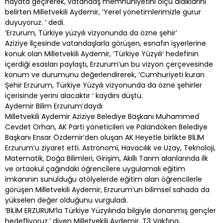
hayata geçirerek, vatandaş memnuniyetini ölçü aldıklarını
belirten Milletvekili Aydemir, ‘Yerel yönetimlerimizle gurur
duyuyoruz. ‘ dedi.
‘Erzurum, Türkiye yüzyılı vizyonunda da özne şehir’
Aziziye İlçesinde vatandaşlarla görüşen, esnafın işyerlerine
konuk olan Milletvekili Aydemir, ‘Türkiye Yüzyılı’ hedefinin
içerdiği esasları paylaştı, Erzurum’un bu vizyon çerçevesinde
konum ve durumunu değerlendirerek, ‘Cumhuriyeti kuran
Şehir Erzurum, Türkiye Yüzyılı vizyonunda da özne şehirler
içerisinde yerini alacaktır ‘ kaydını düştü.
Aydemir Bilim Erzurum’daydı
Milletvekili Aydemir Aziziye Belediye Başkanı Muhammed
Cevdet Orhan, AK Parti yöneticileri ve Palandöken Belediye
Başkanı Ensar Özdemir’den oluşan AK Heyetle birlikte BİLİM
Erzurum’u ziyaret etti. Astronomi, Havacılık ve Uzay, Teknoloji,
Matematik, Doğa Bilimleri, Girişim, Akıllı Tarım alanlarında ilk
ve ortaokul çağındaki öğrencilere uygulamalı eğitim
imkanının sunulduğu atölyelerde eğitim alan öğrencilerle
görüşen Milletvekili Aydemir, Erzurum’un bilimsel sahada da
yükselen değer olduğunu vurguladı.
‘BİLİM ERZURUM’la Türkiye Yüzyılında bilgiyle donanmış gençler
hedefliyoruz.’ diyen Milletvekili Aydemir, T3 Vakfına,