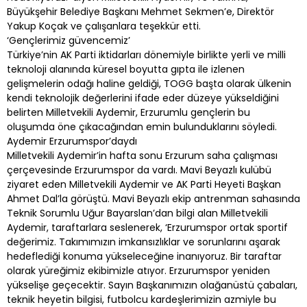
Büyükşehir Belediye Başkanı Mehmet Sekmen’e, Direktör
Yakup Koçak ve çalışanlara teşekkür etti.
‘Gençlerimiz güvencemiz’
Türkiye’nin AK Parti iktidarları dönemiyle birlikte yerli ve milli
teknoloji alanında küresel boyutta gıpta ile izlenen
gelişmelerin odağı haline geldiği, TOGG başta olarak ülkenin
kendi teknolojik değerlerini ifade eder düzeye yükseldiğini
belirten Milletvekili Aydemir, Erzurumlu gençlerin bu
oluşumda öne çıkacağından emin bulunduklarını söyledi.
Aydemir Erzurumspor’daydı
Milletvekili Aydemir’in hafta sonu Erzurum saha çalışması
çerçevesinde Erzurumspor da vardı. Mavi Beyazlı kulübü
ziyaret eden Milletvekili Aydemir ve AK Parti Heyeti Başkan
Ahmet Dal’la görüştü. Mavi Beyazlı ekip antrenman sahasında
Teknik Sorumlu Uğur Bayarslan’dan bilgi alan Milletvekili
Aydemir, taraftarlara seslenerek, ‘Erzurumspor ortak sportif
değerimiz. Takımımızın imkansızlıklar ve sorunlarını aşarak
hedeflediği konuma yükseleceğine inanıyoruz. Bir taraftar
olarak yüreğimiz ekibimizle atıyor. Erzurumspor yeniden
yükselişe geçecektir. Sayın Başkanımızın olağanüstü çabaları,
teknik heyetin bilgisi, futbolcu kardeşlerimizin azmiyle bu