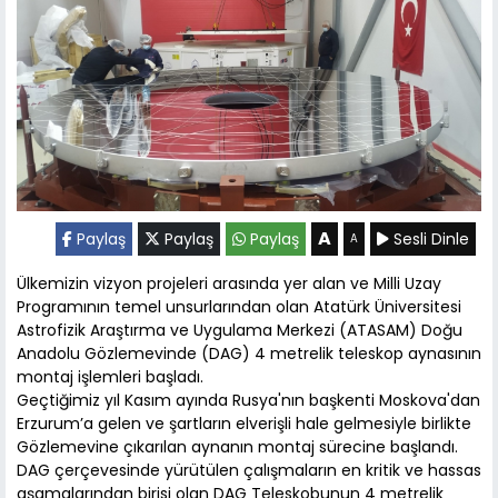
A
Paylaş
Paylaş
Paylaş
Sesli Dinle
A
Ülkemizin vizyon projeleri arasında yer alan ve Milli Uzay
Programının temel unsurlarından olan Atatürk Üniversitesi
Astrofizik Araştırma ve Uygulama Merkezi (ATASAM) Doğu
Anadolu Gözlemevinde (DAG) 4 metrelik teleskop aynasının
montaj işlemleri başladı.
Geçtiğimiz yıl Kasım ayında Rusya'nın başkenti Moskova'dan
Erzurum’a gelen ve şartların elverişli hale gelmesiyle birlikte
Gözlemevine çıkarılan aynanın montaj sürecine başlandı.
DAG çerçevesinde yürütülen çalışmaların en kritik ve hassas
aşamalarından birisi olan DAG Teleskobunun 4 metrelik