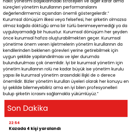
nakit yönetimi başlıklarındaki stratejileri ve diğer karar alma
süreçleri yönetim kurullarının performanslarını
değerlendirmemiz açısından önemli göstergelerdir.”
Kurumsal dönüşüm ilkesi veya felsefesi, her şirketin olmazsa
olmaz kağıda döktüğü ama bir türlü benimseyemediği ya da
uygulayamadığı bir husustur. Kurumsal dönüşüm her şeyden
önce kurumsal hafıza oluşturabilmekten geçer. Kurumsal
yönetime önem veren işletmelerin yönetim kurullarının da
kendilerinden beklenen görevleri yerine getirebilmek için
uygun şekilde yapılandırılması ve işler durumda
bulundurulması çok önemlidir. İyi bir kurumsal yönetim için
yönetim kurullarının rolü ne kadar büyük ise yönetim kurulu
yapısı ile kurumsal yönetim arasındaki ilişki de o derece
önemlidir. Bizler yönetim kurulları üyeleri olarak her konuyu en
iyi şekilde bilemeyebiliriz ama en iyi bilen profesyonelleri
bulup şirketin icrasını sağlamakla yükümlüyüz.”
Son Dakika
22:54
Kazada 4 kişi yaralandı