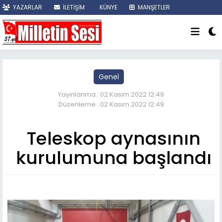
YAZARLAR
İLETİŞİM
KÜNYE
MANŞETLER
SON DAKİKA
Genel
Yayınlanma : 02 Kasım 2022 12:49
Düzenleme : 02 Kasım 2022 12:49
Teleskop aynasının
kurulumuna başlandı