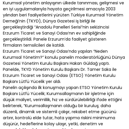
Kurumsal yönetim anlayışının ülkede tanınması, gelişmesi ve
en iyi uygulamalarıyla hayata geçirilmesi amacıyla 2003
yılından beri faaliyetlerini yürüten Türkiye Kurumsal Yönetim
Derneği’nin (TKYD), Dünya Gazetesi iş birliği ile
gerçekleştirdiği “Anadolu Panelleri Serisi”nin sekizincisi
Erzurum Ticaret ve Sanayi Odası’nın ev sahipliğinde
gerçekleştirildi. Panele Erzurum’da faaliyet gösteren
firmaların temsilcileri de katıldı.
Erzurum Ticaret ve Sanayi Odası’nda yapılan “Neden
Kurumsal Yönetim?” konulu panelin moderatörlüğünü Dünya
Gazetesi Yönetim Kurulu Başkanı Hakan Güldağ yaptı.
Panelde, TKYD Yönetim Kurulu Başkanı Dr. Tamer Saka ile
Erzurum Ticaret ve Sanayi Odası (ETSO) Yönetim Kurulu
Başkanı Lütfü Yücelik yer aldı.
Panelin açılışında ilk konuşmayı yapan ETSO Yönetim Kurulu
Başkanı Lütfü Yücelik; Kurumsallaşmanın bir işletme için
düşük maliyet, verimlilik, hız ve sürdürülebilirliği ifade ettiğini
belirterek, “Kurumsallaşmanın olduğu bir kuruluş; daha
düzenli, dinamik ve sistemli çalışır, rekabet etme gücünü
artırır, kontrolü elde tutar, hata yapma riskini minimuma
düşürür, hedeflerine kolay ulaşır, yetki, denetim ve