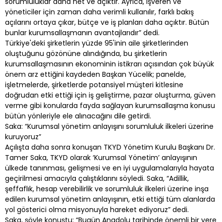
sorumluluklar daha net ve açıktır. Ayrıca, işveren ve
yöneticiler için zaman daha verimli kullanılır, farklı bakış
açılarını ortaya çıkar, bütçe ve iş planları daha açıktır. Bütün
bunlar kurumsallaşmanın avantajlarıdır” dedi.
Türkiye'deki şirketlerin yüzde 95'inin aile şirketlerinden
oluştuğunu gözönüne alındığında, bu şirketlerin
kurumsallaşmasının ekonominin istikrarı açısından çok büyük
önem arz ettiğini kaydeden Başkan Yücelik; panelde,
işletmelerde, şirketlerde potansiyel müşteri kitlesine
doğrudan etki ettiği için iş geliştirme, pazar oluşturma, güven
verme gibi konularda fayda sağlayan kurumsallaşma konusu
bütün yönleriyle ele alınacağını dile getirdi.
Saka: “Kurumsal yönetim anlayışını sorumluluk ilkeleri üzerine
kuruyoruz”
Açılışta daha sonra konuşan TKYD Yönetim Kurulu Başkanı Dr.
Tamer Saka, TKYD olarak ‘Kurumsal Yönetim’ anlayışının
ülkede tanınması, gelişmesi ve en iyi uygulamalarıyla hayata
geçirilmesi amacıyla çalıştıklarını söyledi. Saka, “Adillik,
şeffaflık, hesap verebilirlik ve sorumluluk ilkeleri üzerine inşa
edilen kurumsal yönetim anlayışının, etki ettiği tüm alanlarda
yol gösterici olma misyonuyla hareket ediyoruz” dedi.
Saka, şöyle konuştu: “Bugün Anadolu tarihinde önemli bir yere