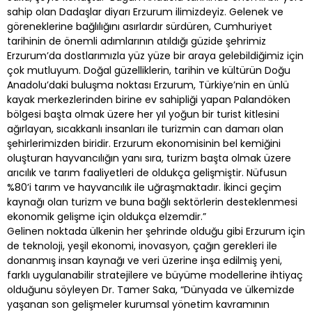
sahip olan Dadaşlar diyarı Erzurum ilimizdeyiz. Gelenek ve
göreneklerine bağlılığını asırlardır sürdüren, Cumhuriyet
tarihinin de önemli adımlarının atıldığı güzide şehrimiz
Erzurum’da dostlarımızla yüz yüze bir araya gelebildiğimiz için
çok mutluyum. Doğal güzelliklerin, tarihin ve kültürün Doğu
Anadolu’daki buluşma noktası Erzurum, Türkiye’nin en ünlü
kayak merkezlerinden birine ev sahipliği yapan Palandöken
bölgesi başta olmak üzere her yıl yoğun bir turist kitlesini
ağırlayan, sıcakkanlı insanları ile turizmin can damarı olan
şehirlerimizden biridir. Erzurum ekonomisinin bel kemiğini
oluşturan hayvancılığın yanı sıra, turizm başta olmak üzere
arıcılık ve tarım faaliyetleri de oldukça gelişmiştir. Nüfusun
%80’i tarım ve hayvancılık ile uğraşmaktadır. İkinci geçim
kaynağı olan turizm ve buna bağlı sektörlerin desteklenmesi
ekonomik gelişme için oldukça elzemdir.”
Gelinen noktada ülkenin her şehrinde olduğu gibi Erzurum için
de teknoloji, yeşil ekonomi, inovasyon, çağın gerekleri ile
donanmış insan kaynağı ve veri üzerine inşa edilmiş yeni,
farklı uygulanabilir stratejilere ve büyüme modellerine ihtiyaç
olduğunu söyleyen Dr. Tamer Saka, “Dünyada ve ülkemizde
yaşanan son gelişmeler kurumsal yönetim kavramının