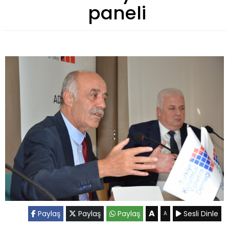
paneli
A
Paylaş
Paylaş
Paylaş
Sesli Dinle
A