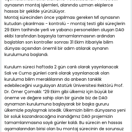
aynasının montaj işlemleri, alanında uzman ekiplerce
hassas bir şekilde yürütülüyor.
Montaj sürecinden önce yapılması gereken M1 aynasının
kutudan çıkarılması - kontrolü - montaj testi gibi süreçlerin
29 Ekim tarihinde yerli ve yabancı personelden oluşan DAG
ekibi tarafından başarıyla tamamlanmasının ardından
başlatılan son kontroller sonrası 31 Ekim itibariyle bilim
dünyası açısından önemli bir adım atılarak aynanın
kurulumuna başlandı.
Kurulum süreci haftada 2 gün canlı olarak yayınlanacak
Salı ve Cuma günleri canlı olarak yayınlanacak olan
kuruluma bilim meraklılarının da anbean tanıklık
edebileceğini vurgulayan Atatürk Üniversitesi Rektörü Prof.
Dr. Ömer Çomaklı: “29 Ekim gibi ülkemiz için büyük bir
öneme ve değere sahip olan bir günde biz de DAG
aynamızın kurulumuna başlayarak bir başka gururu
ülkemizle paylaşmak istedik. Ülkemizin bilim dünyasına yeni
bir soluk kazandıracağına inandığımız DAG projemizin
tamamlanmasına sayılı günler kaldı. Bu sürecin en hassas
aşamalarından birisi olan bu montaj sürecinin de sorunsuz