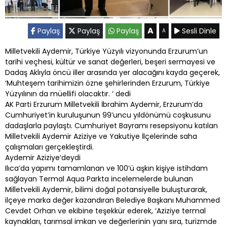
A
Paylaş
Paylaş
Paylaş
Sesli Dinle
A
Milletvekili Aydemir, Türkiye Yüzyılı vizyonunda Erzurum’un
tarihi veçhesi, kültür ve sanat değerleri, beşeri sermayesi ve
Dadaş Aklıyla öncü iller arasında yer alacağını kayda geçerek,
‘Muhteşem tarihimizin özne şehirlerinden Erzurum, Türkiye
Yüzyılının da müellifi olacaktır. ‘ dedi
AK Parti Erzurum Milletvekili İbrahim Aydemir, Erzurum’da
Cumhuriyet’in kuruluşunun 99’uncu yıldönümü coşkusunu
dadaşlarla paylaştı. Cumhuriyet Bayramı resepsiyonu katılan
Milletvekili Aydemir Aziziye ve Yakutiye İlçelerinde saha
çalışmaları gerçekleştirdi.
Aydemir Aziziye’deydi
Ilıca’da yapımı tamamlanan ve 100’ü aşkın kişiye istihdam
sağlayan Termal Aqua Parkta incelemelerde bulunan
Milletvekili Aydemir, bilimi doğal potansiyelle buluşturarak,
ilçeye marka değer kazandıran Belediye Başkanı Muhammed
Cevdet Orhan ve ekibine teşekkür ederek, ‘Aziziye termal
kaynakları, tarımsal imkan ve değerlerinin yanı sıra, turizmde