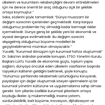
ülkelerin ve kurumların rekabetçiliğini devam ettirebilmeleri
için ne derece önemli bir araç olduğunu açık bir şekilde
ortaya koymuştur.”
Saka, sözlerini şöyle tamamladı: “Dünya muazzam bir
değişim sürecinin içerisinden geçmektedir. Karşı karşıya
olduğumuz problemler hiç olmadığı kadar karmaşık riskler
içermektedir. Dünya geniş bir şekilde yeni bir ekonomik ve
siyasal dengeye evrilmektedir. Bu değişim sürecini
alışagelmiş olduğumuz büyüme modelleri ile
geçiştirebilmemiz mümkün olmayacaktır.”
Yücelik; “Kurumsal dönüşüm için kurumsal hafıza oluşturmalı”
Dr. Saka’nın ardından panelde konuşan, ETSO Yönetim Kurulu
Başkanı Lütfü Yücelik de ekonomisi güçlü, toplum yapısı
sağlam, dünyaya öncülük eden ülkelerin vasıflarının başında
topyekün kalitenin geldiğini belirterek, şöyle konuştu:
“Günümüz şartlarında rekabetteki üstünlüğünü koruyarak,
paydaşları için değer oluşturmak isteyen işletmelerin iyi bir
kurumsal yönetim kültürüne ve uygulamalarına sahip olması
gerekir. Son yıllarda özellikle kurumsal şirketlerin ortaya
koyduğu ilkeler; iş mükemmelliği, insana yatırım,
sürdürülebilirlik, karlı büyüme, inovasyon, dijitalizasyon ve