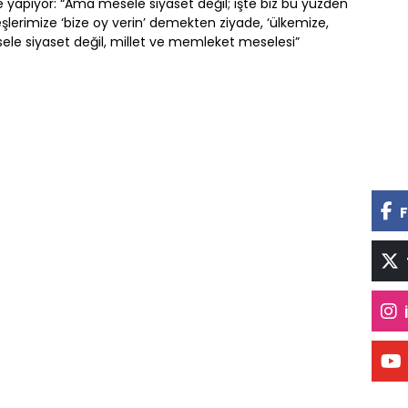
 yapıyor: “Ama mesele siyaset değil; işte biz bu yüzden
lerimize ‘bize oy verin’ demekten ziyade, ‘ülkemize,
sele siyaset değil, millet ve memleket meselesi”
F