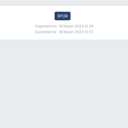
SPOR
Yayınlanma : 18 Nisan 2023 12:36
Düzenleme : 18 Nisan 2023 12:37
 KAN KAYBETMEYE DEVAM
So
22:
Kaz
05
Ot