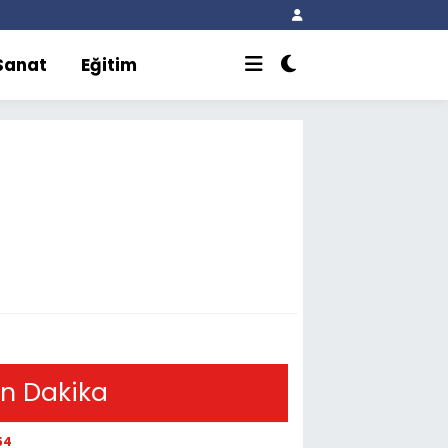
 Sanat
Eğitim
i
n Dakika
54