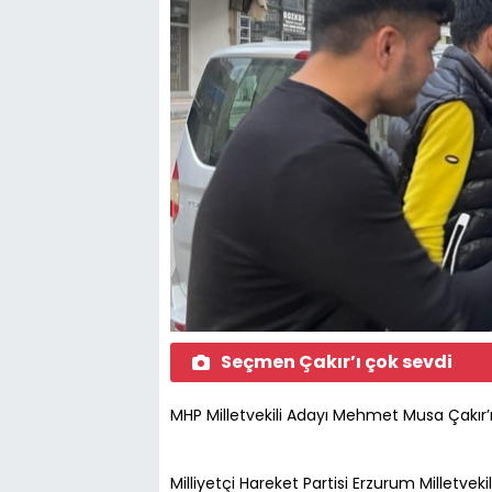
Seçmen Çakır’ı çok sevdi
MHP Milletvekili Adayı Mehmet Musa Çakır’
Milliyetçi Hareket Partisi Erzurum Milletv