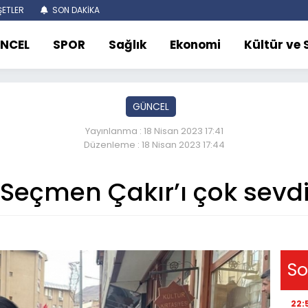
ETLER
SON DAKİKA
NCEL
SPOR
Sağlık
Ekonomi
Kültür ve
GÜNCEL
Yayınlanma : 18 Nisan 2023 17:41
Düzenleme : 18 Nisan 2023 17:44
Seçmen Çakır’ı çok sevd
So
22: