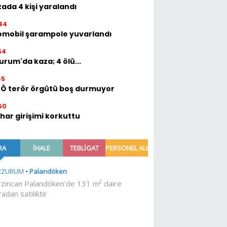
ada 4 kişi yaralandı
44
omobil şarampole yuvarlandı
54
urum'da kaza; 4 ölü...
45
TÖ terör örgütü boş durmuyor
50
ihar girişimi korkuttu