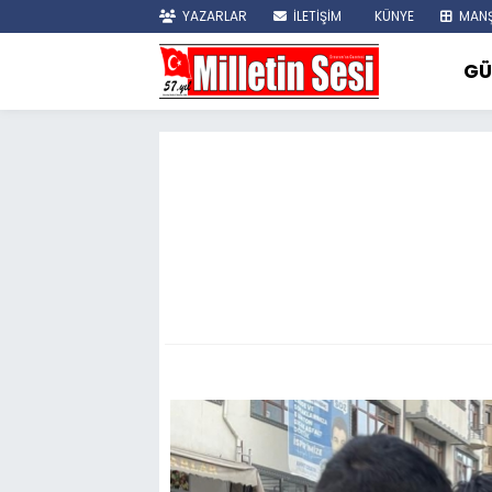
YAZARLAR
İLETİŞİM
KÜNYE
MANŞ
GÜ