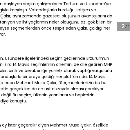
n başlayan seçim çalışmalarını Tortum ve Uzundere’ye
ilgiyle karşılaştı. Vatandaşlarla kurduğu iletişim ve
Çakır, aynı zamanda gazeteci oluşunun avantajlarını da
 tanıyan ve ihtiyaçlarının neler olduğunu az-çok bilen bir
edeyse seçmenlerden önce tespit eden Çakır, çaldığı her
yor.
um, Uzundere ilçelerindeki seçim gezilerinde Erzurum’un
nı sıra 14 Mayıs seçimlerinin önemini de dile getiren MHP
r, birlik ve beraberliğe yönelik olarak yaptığı vurgularla
andaşlarla bir araya geldiği her platformda, 14 Mayıs
fade eden Mehmet Musa Çakır, “Seçmenlerimizin bu bu
etin gerçekten de en üst düzeyde olması gerekiyor.
ğil. Bu seçim, ülkenin yarınlarını ve hepimizin
” diye konuştu.
 oy ister geçerdik” diyen Mehmet Musa Çakır, özellikle