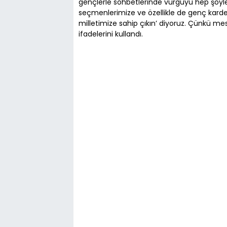
gençlerle sohbetlerinde vurguyu hep şöyle
seçmenlerimize ve özellikle de genç kardeş
milletimize sahip çıkın’ diyoruz. Çünkü me
ifadelerini kullandı.