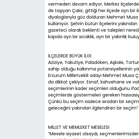
vermeden devam ediyor. Merkez ilçelerde
de taşıyan Çakır, gittiği her ilçede ayrı bir 
diyaloglarıyla göz dolduran Mehmet Musa 
kullanıyor. Şehrin bütün ilçelerini yakından
gazeteci olarak beklenti ve talepleri ner
kapıda ayrı bir sıcaklık, ayrı bir yakınlık bulu
İLÇELERDE BÜYÜK İLGİ
Aziziye, Yakutiye, Paladöken, Aşkale, Tort
sahip olduğu kalkınma potansiyellerinin ya
Erzurum Milletvekili adayı Mehmet Musa Çakı
da dikkat çekiyor. Esnaf, kahvehane ve vat
seçimlerinin kader seçimleri olduğunu i
seçimlerde göstermeleri gereken hassasiy
Çünkü bu seçim sadece sıradan bir seçim de
geleceğini yakından ilgilendiren bir seçim
MİLLET VE MEMLEKET MESELESİ
“Mesele siyaset olsaydı, seçmenlerimizden