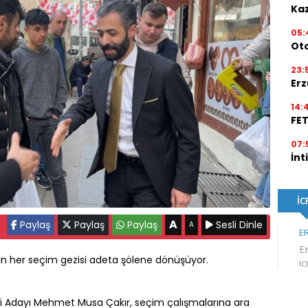
Kaz
05:
Ot
23:
Erz
14:
FE
07:
İnt
A
Paylaş
Paylaş
Paylaş
Sesli Dinle
A
ın her seçim gezisi adeta şölene dönüşüyor.
ekili Adayı Mehmet Musa Çakır, seçim çalışmalarına ara