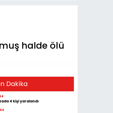
lmuş halde ölü
n Dakika
54
ada 4 kişi yaralandı
:44