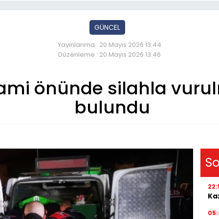
GÜNCEL
Yayınlanma : 20 Mayıs 2026 13:44
Düzenleme : 20 Mayıs 2026 13:46
ami önünde silahla vuru
bulundu
So
22:
Kaz
05