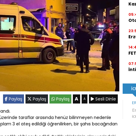
Kaz
05:
Ot
23:
Erz
14:
FE
07:
İnt
A
Paylaş
Paylaş
Paylaş
Sesli Dinle
A
landı.
ak üzerinde taraflar arasında henüz bilinmeyen nedenle
lam 3 el ateş edildiği öğrenilirken, bir şahıs bacağından