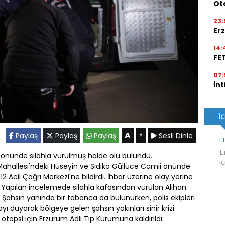
Ot
23:
Erz
14:
FE
07:
İnt
A
Paylaş
Paylaş
Paylaş
Sesli Dinle
A
i önünde silahla vurulmuş halde ölü bulundu.
 Mahallesi'ndeki Hüseyin ve Sıdıka Güllüce Camii önünde
12 Acil Çağrı Merkezi'ne bildirdi. İhbar üzerine olay yerine
di. Yapılan incelemede silahla kafasından vurulan Alihan
i. Şahsın yanında bir tabanca da bulunurken, polis ekipleri
ayı duyarak bölgeye gelen şahsın yakınları sinir krizi
 otopsi için Erzurum Adli Tıp Kurumuna kaldırıldı.