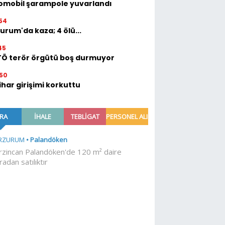
omobil şarampole yuvarlandı
54
urum'da kaza; 4 ölü...
45
TÖ terör örgütü boş durmuyor
50
ihar girişimi korkuttu