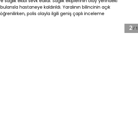
 sağlık ekibi sevk edildi. Sağlık ekiplerinin olay yerindeki
lansla hastaneye kaldırıldı. Yaralının bilincinin açık
renilirken, polis olayla ilgili geniş çaplı inceleme