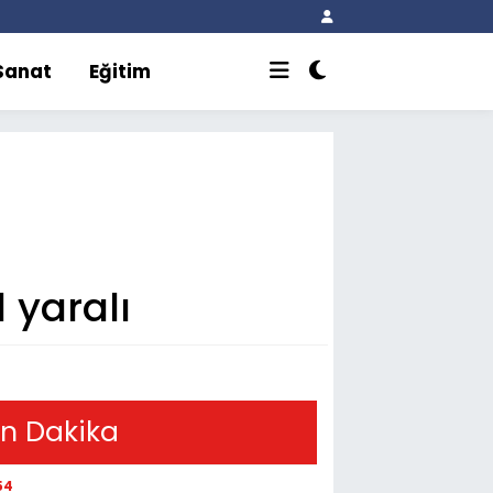
 Sanat
Eğitim
1 yaralı
n Dakika
54