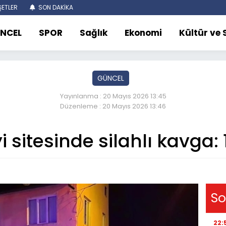
ETLER
SON DAKİKA
NCEL
SPOR
Sağlık
Ekonomi
Kültür ve
GÜNCEL
Yayınlanma : 20 Mayıs 2026 13:45
Düzenleme : 20 Mayıs 2026 13:46
 sitesinde silahlı kavga: 
So
22: