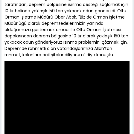
tarafından, deprem bölgesine ısınma desteği sağlamak için
10 tır halinde yaklaşık 150 ton yakacak odun gönderildi. Oltu
Orman işletme Müdürü Öber Abak, "Biz de Orman İşletme
Müdürlüğü olarak depremzedelerimizin yanında
olduğumuzu göstermek amacı ile Oltu Orman İşletmesi
depolarından deprem bölgesine 10 tır olarak yaklaşık 150 ton
yakacak odun gönderiyoruz ısınma problemini çözmek için.
Depremde rahmetli olan vatandaşlarımıza Allah’tan
rahmet, kalanlara acil şifalar diliyorum" diye konuştu.