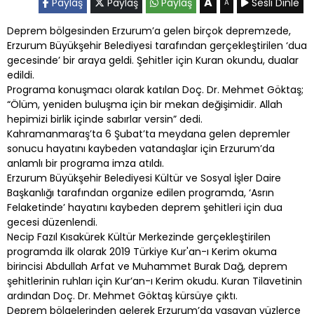
A
Paylaş
Paylaş
Paylaş
Sesli Dinle
A
Deprem bölgesinden Erzurum’a gelen birçok depremzede,
Erzurum Büyükşehir Belediyesi tarafından gerçekleştirilen ‘dua
gecesinde’ bir araya geldi. Şehitler için Kuran okundu, dualar
edildi.
Programa konuşmacı olarak katılan Doç. Dr. Mehmet Göktaş;
“Ölüm, yeniden buluşma için bir mekan değişimidir. Allah
hepimizi birlik içinde sabırlar versin” dedi.
Kahramanmaraş’ta 6 Şubat’ta meydana gelen depremler
sonucu hayatını kaybeden vatandaşlar için Erzurum’da
anlamlı bir programa imza atıldı.
Erzurum Büyükşehir Belediyesi Kültür ve Sosyal İşler Daire
Başkanlığı tarafından organize edilen programda, ‘Asrın
Felaketinde’ hayatını kaybeden deprem şehitleri için dua
gecesi düzenlendi.
Necip Fazıl Kısakürek Kültür Merkezinde gerçekleştirilen
programda ilk olarak 2019 Türkiye Kur'an-ı Kerim okuma
birincisi Abdullah Arfat ve Muhammet Burak Dağ, deprem
şehitlerinin ruhları için Kur’an-ı Kerim okudu. Kuran Tilavetinin
ardından Doç. Dr. Mehmet Göktaş kürsüye çıktı.
Deprem bölgelerinden gelerek Erzurum’da yaşayan yüzlerce