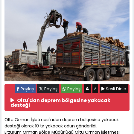
A
Paylaş
Paylaş
Paylaş
Sesli Dinle
A
Oltu'dan deprem bölgesine yakacak
desteği
Oltu Orman İşletmesi'nden deprem bölgesine yakacak
desteği olarak 10 tır yakacak odun gönderildi.
Erzurum Orman Bölge Müdürlüğü Oltu Orman İşletmesi