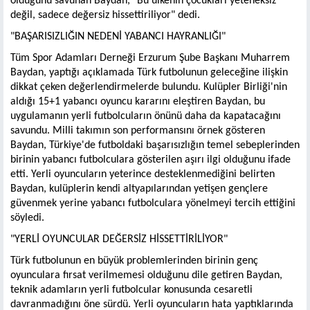
olduğunu savunan Baydan, "Bu ülkenin çocukları yeteneksiz
değil, sadece değersiz hissettiriliyor" dedi.
"BAŞARISIZLIĞIN NEDENİ YABANCI HAYRANLIĞI"
Tüm Spor Adamları Derneği Erzurum Şube Başkanı Muharrem
Baydan, yaptığı açıklamada Türk futbolunun geleceğine ilişkin
dikkat çeken değerlendirmelerde bulundu. Kulüpler Birliği'nin
aldığı 15+1 yabancı oyuncu kararını eleştiren Baydan, bu
uygulamanın yerli futbolcuların önünü daha da kapatacağını
savundu. Milli takımın son performansını örnek gösteren
Baydan, Türkiye'de futboldaki başarısızlığın temel sebeplerinden
birinin yabancı futbolculara gösterilen aşırı ilgi olduğunu ifade
etti. Yerli oyuncuların yeterince desteklenmediğini belirten
Baydan, kulüplerin kendi altyapılarından yetişen gençlere
güvenmek yerine yabancı futbolculara yönelmeyi tercih ettiğini
söyledi.
"YERLİ OYUNCULAR DEĞERSİZ HİSSETTİRİLİYOR"
Türk futbolunun en büyük problemlerinden birinin genç
oyunculara fırsat verilmemesi olduğunu dile getiren Baydan,
teknik adamların yerli futbolcular konusunda cesaretli
davranmadığını öne sürdü. Yerli oyuncuların hata yaptıklarında