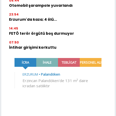
05:44
Otomobil şarampole yuvarlandı
23:54
Erzurum'da kaza; 4 ölü...
14:45
FETÖ terör örgütü boş durmuyor
07:50
İntihar girişimi korkuttu