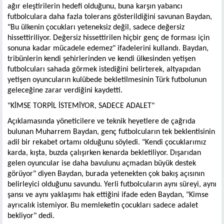
ağır eleştirilerin hedefi olduğunu, buna karşın yabancı
futbolculara daha fazla tolerans gösterildiğini savunan Baydan,
"Bu ülkenin çocukları yeteneksiz değil, sadece değersiz
hissettiriliyor. Değersiz hissettirilen hiçbir genç de forması için
sonuna kadar mücadele edemez" ifadelerini kullandı. Baydan,
tribünlerin kendi şehirlerinden ve kendi ülkesinden yetişen
futbolcuları sahada görmek istediğini belirterek, altyapıdan
yetişen oyuncuların kulübede bekletilmesinin Türk futbolunun
geleceğine zarar verdiğini kaydetti.
"KİMSE TORPİL İSTEMİYOR, SADECE ADALET"
Açıklamasında yöneticilere ve teknik heyetlere de çağrıda
bulunan Muharrem Baydan, genç futbolcuların tek beklentisinin
adil bir rekabet ortamı olduğunu söyledi. "Kendi çocuklarımız
karda, kışta, buzda çalışırken kenarda bekletiliyor. Dışarıdan
gelen oyuncular ise daha bavulunu açmadan büyük destek
görüyor" diyen Baydan, burada yetenekten çok bakış açısının
belirleyici olduğunu savundu. Yerli futbolcuların aynı süreyi, aynı
şansı ve aynı yaklaşımı hak ettiğini ifade eden Baydan, "Kimse
ayrıcalık istemiyor. Bu memleketin çocukları sadece adalet
bekliyor" dedi.