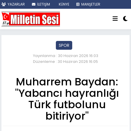
YAZARLAR
İLETİŞİM
KÜNYE
MANŞETLER
SON DAKİKA
SPOR
Yayınlanma : 30 Haziran 2026 16:03
Düzenleme : 30 Haziran 2026 16:05
Muharrem Baydan:
"Yabancı hayranlığı
Türk futbolunu
bitiriyor"