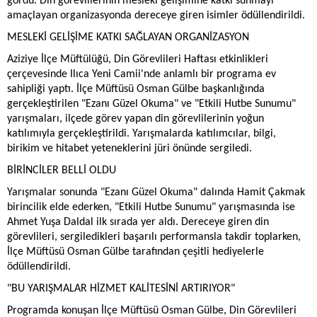
gördü. Din görevlilerinin mesleki gelişimine katkı sunmayı
amaçlayan organizasyonda dereceye giren isimler ödüllendirildi.
MESLEKİ GELİŞİME KATKI SAĞLAYAN ORGANİZASYON
Aziziye İlçe Müftülüğü, Din Görevlileri Haftası etkinlikleri
çerçevesinde Ilıca Yeni Camii'nde anlamlı bir programa ev
sahipliği yaptı. İlçe Müftüsü Osman Gülbe başkanlığında
gerçekleştirilen "Ezanı Güzel Okuma" ve "Etkili Hutbe Sunumu"
yarışmaları, ilçede görev yapan din görevlilerinin yoğun
katılımıyla gerçekleştirildi. Yarışmalarda katılımcılar, bilgi,
birikim ve hitabet yeteneklerini jüri önünde sergiledi.
BİRİNCİLER BELLİ OLDU
Yarışmalar sonunda "Ezanı Güzel Okuma" dalında Hamit Çakmak
birincilik elde ederken, "Etkili Hutbe Sunumu" yarışmasında ise
Ahmet Yuşa Daldal ilk sırada yer aldı. Dereceye giren din
görevlileri, sergiledikleri başarılı performansla takdir toplarken,
İlçe Müftüsü Osman Gülbe tarafından çeşitli hediyelerle
ödüllendirildi.
"BU YARIŞMALAR HİZMET KALİTESİNİ ARTIRIYOR"
Programda konuşan İlçe Müftüsü Osman Gülbe, Din Görevlileri