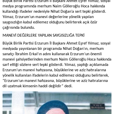
Büyük Birlik Partisi Erzurum İl Başkanı Ahmet Eşref Yılmaz, sosyal
medya programında merhum Naim Gölleroğlu Hoca hakkında
kullandığı ifadeler nedeniyle Nihat Doğan’a sert tepki gösterdi.
Yılmaz, Erzurum’un manevi değerlerine yönelik yapılan
saygısızlığın kabul edilemez olduğunu belirterek açık özür
çağrısında bulundu.
MANEVİ DEĞERLERE YAPILAN SAYGISIZLIĞA TEPKİ
Büyük Birlik Partisi Erzurum İl Başkanı Ahmet Eşref Yılmaz, sosyal
medyada yayınlanan bir programda Nihat Doğan’ın, merhum
sanatçı İbrahim Erkal’ın adını kullanarak Erzurum’un önemli
manevi şahsiyetlerinden merhum Naim Gölleroğlu Hoca hakkında
sarf ettiği sözlere sert tepki gösterdi. Yılmaz, yaptığı açıklamada
Erzurum’un manevi hafızasına, büyüklerine ve aziz hatıralarına
yönelik kullanılan ifadelerin kabul edilemez olduğunu belirterek,
“Erzurum’un manevi hafızasına, büyüklerine ve aziz hatıralarına
dil uzatmak kimsenin haddi değildir” dedi.