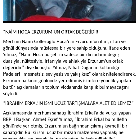
“NAİM HOCA ERZURUM’UN ORTAK DEĞERİDİR”
Merhum Naim Gölleroğlu Hoca’nın Erzurum’un ilim, irfan ve
gönül dünyasında müstesna bir yere sahip olduğunu ifade eden
Yılmaz, “Naim Hoca bu şehrin sadece bir din adamı değil;
duasıyla, nüktesiyle, irfanıyla ve ahlakıyla Erzurum’un ortak
değeridir” diye konuştu. Yılmaz, Nihat Doğan’ın kullandığı
ifadeleri “mesnetsiz, seviyesiz ve yakışıksız” olarak nitelendirerek,
Erzurum halkının gönlünde yer edinmiş isimlere yönelik yapılan
bu tür açıklamaların toplum vicdanında karşılık bulmayacağını
söyledi.
“İBRAHİM ERKAL’IN İSMİ UCUZ TARTIŞMALARA ALET EDİLEMEZ”
Açıklamasında merhum sanatçı İbrahim Erkal’a da vurgu yapan
BBP İl Başkanı Ahmet Eşref Yılmaz, “İbrahim Erkal bu milletin
gönlünde yer etmiş, Erzurum’un bağrından çıkmış kıymetli bir
sanatçıdır. Bu iki ismi ucuz bir mizah malzemesi yapmak; ne