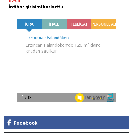
07:50
İntihar girişimi korkuttu
Facebook