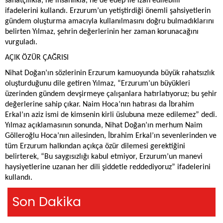
sanatçılıkla, ne insanlıkla, ne de edep ile izah edilebilir”
ifadelerini kullandı. Erzurum’un yetiştirdiği önemli şahsiyetlerin
gündem oluşturma amacıyla kullanılmasını doğru bulmadıklarını
belirten Yılmaz, şehrin değerlerinin her zaman korunacağını
vurguladı.
AÇIK ÖZÜR ÇAĞRISI
Nihat Doğan’ın sözlerinin Erzurum kamuoyunda büyük rahatsızlık
oluşturduğunu dile getiren Yılmaz, “Erzurum’un büyükleri
üzerinden gündem devşirmeye çalışanlara hatırlatıyoruz; bu şehir
değerlerine sahip çıkar. Naim Hoca’nın hatırası da İbrahim
Erkal’ın aziz ismi de kimsenin kirli üslubuna meze edilemez” dedi.
Yılmaz açıklamasının sonunda, Nihat Doğan’ın merhum Naim
Gölleroğlu Hoca’nın ailesinden, İbrahim Erkal’ın sevenlerinden ve
tüm Erzurum halkından açıkça özür dilemesi gerektiğini
belirterek, “Bu saygısızlığı kabul etmiyor, Erzurum’un manevi
haysiyetlerine uzanan her dili şiddetle reddediyoruz” ifadelerini
kullandı.
Son Dakika