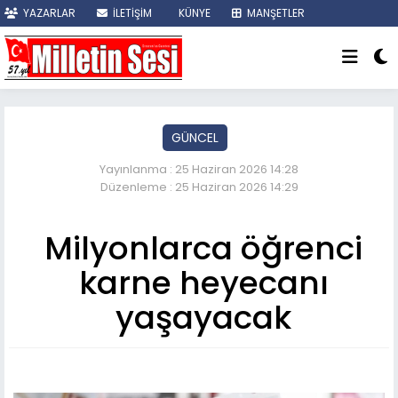
YAZARLAR
İLETİŞİM
KÜNYE
MANŞETLER
SON DAKİKA
GÜNCEL
Yayınlanma : 25 Haziran 2026 14:28
Düzenleme : 25 Haziran 2026 14:29
Milyonlarca öğrenci
karne heyecanı
yaşayacak