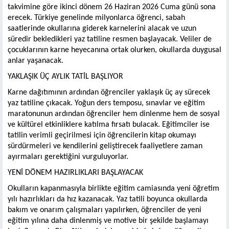
takvimine göre ikinci dönem 26 Haziran 2026 Cuma günü sona
erecek. Türkiye genelinde milyonlarca öğrenci, sabah
saatlerinde okullarına giderek karnelerini alacak ve uzun
süredir bekledikleri yaz tatiline resmen başlayacak. Veliler de
çocuklarının karne heyecanına ortak olurken, okullarda duygusal
anlar yaşanacak.
YAKLAŞIK ÜÇ AYLIK TATİL BAŞLIYOR
Karne dağıtımının ardından öğrenciler yaklaşık üç ay sürecek
yaz tatiline çıkacak. Yoğun ders temposu, sınavlar ve eğitim
maratonunun ardından öğrenciler hem dinlenme hem de sosyal
ve kültürel etkinliklere katılma fırsatı bulacak. Eğitimciler ise
tatilin verimli geçirilmesi için öğrencilerin kitap okumayı
sürdürmeleri ve kendilerini geliştirecek faaliyetlere zaman
ayırmaları gerektiğini vurguluyorlar.
YENİ DÖNEM HAZIRLIKLARI BAŞLAYACAK
Okulların kapanmasıyla birlikte eğitim camiasında yeni öğretim
yılı hazırlıkları da hız kazanacak. Yaz tatili boyunca okullarda
bakım ve onarım çalışmaları yapılırken, öğrenciler de yeni
eğitim yılına daha dinlenmiş ve motive bir şekilde başlamayı