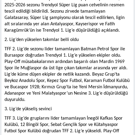
2025-2026 sezonu Trendyol Süper Lig puan cetvelinin resmen
tescil edildiği bildirildi. Sezonu zirvede tamamlayan
Galatasaray, Süper Lig şampiyonu olarak tescil edilirken, ligin
alt sıralarında yer alan Antalyaspor, Kayserispor ve Fatih
Karagümrük’ün ise Trendyol 1. Lig’e düşürüldüğü açıklandı.
2. Lig’den yükselen takımlar belli oldu
TFF 2. Lig’de sezonu lider tamamlayan Batman Petrol Spor ile
Bursaspor doğrudan Trendyol 1. Lig’e yükselen ekipler oldu.
Play-Off müsabakalarının ardından başarılı olan Mardin 1969
Spor ile Muğlaspor da üst lige çıkan takımlar arasında yer aldı.
Lig’de küme düşen ekipler de netlik kazandı. Beyaz Grup’ta
Beykoz Anadolu Spor, Kepez Spor Futbol, Karaman Futbol Kulübü
ve Bucaspor 1928; Kırmızı Grup’ta ise Yeni Mersin İdmanyurdu,
Adanaspor ve Yeni Malatyaspor’un Nesine 3. Lig’e düşürüldüğü
duyuruldu.
3. Lig’de yükseliş sevinci
TFF 3. Lig’de gruplarını lider tamamlayan İnegöl Kafkas Spor
Kulübü, 12 Bingöl Spor, Sebat Gençlik Spor ve Kütahyaspor
Futbol Spor Kulübü doğrudan TFF 2. Lig’e yükseldi. Play-Off