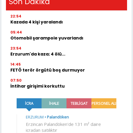
Son Dakika
22:54
Kazada 4 kişi yaralandı
05:44
Otomobil şarampole yuvarlandı
23:54
Erzurum'da kaza; 4 ölü...
14:45
FETÖ terör örgütü boş durmuyor
07:50
İntihar girişimi korkuttu