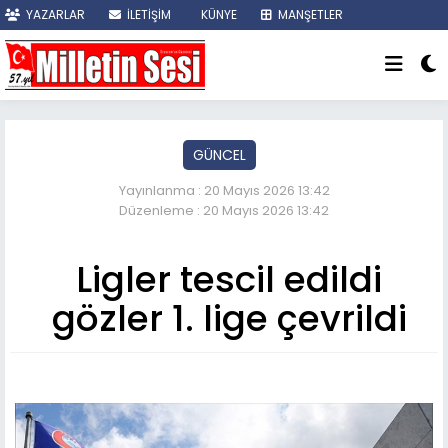
YAZARLAR
İLETİŞİM
KÜNYE
MANŞETLER
SON DAKİKA
GÜNCEL
Yayınlanma : 20 Mayıs 2026 13:42
Düzenleme : 20 Mayıs 2026 13:42
Ligler tescil edildi
gözler 1. lige çevrildi