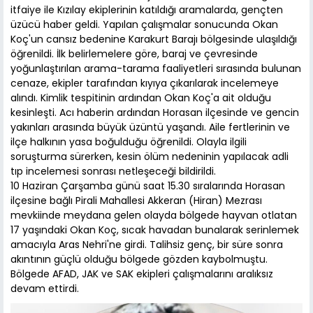
itfaiye ile Kızılay ekiplerinin katıldığı aramalarda, gençten
üzücü haber geldi. Yapılan çalışmalar sonucunda Okan
Koç'un cansız bedenine Karakurt Barajı bölgesinde ulaşıldığı
öğrenildi. İlk belirlemelere göre, baraj ve çevresinde
yoğunlaştırılan arama-tarama faaliyetleri sırasında bulunan
cenaze, ekipler tarafından kıyıya çıkarılarak incelemeye
alındı. Kimlik tespitinin ardından Okan Koç'a ait olduğu
kesinleşti. Acı haberin ardından Horasan ilçesinde ve gencin
yakınları arasında büyük üzüntü yaşandı. Aile fertlerinin ve
ilçe halkının yasa boğulduğu öğrenildi. Olayla ilgili
soruşturma sürerken, kesin ölüm nedeninin yapılacak adli
tıp incelemesi sonrası netleşeceği bildirildi.
10 Haziran Çarşamba günü saat 15.30 sıralarında Horasan
ilçesine bağlı Pirali Mahallesi Akkeran (Hiran) Mezrası
mevkiinde meydana gelen olayda bölgede hayvan otlatan
17 yaşındaki Okan Koç, sıcak havadan bunalarak serinlemek
amacıyla Aras Nehri'ne girdi. Talihsiz genç, bir süre sonra
akıntının güçlü olduğu bölgede gözden kaybolmuştu.
Bölgede AFAD, JAK ve SAK ekipleri çalışmalarını aralıksız
devam ettirdi.