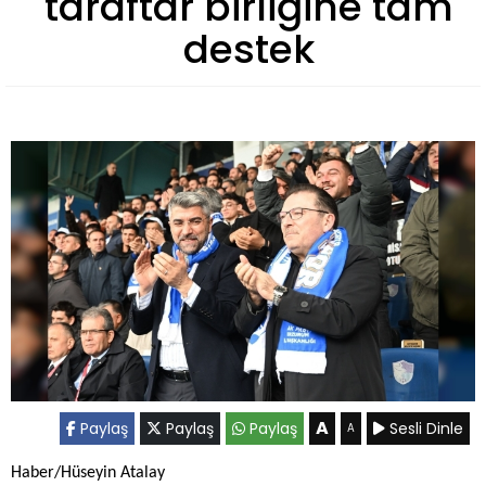
taraftar birliğine tam
destek
A
Paylaş
Paylaş
Paylaş
Sesli Dinle
A
Haber/Hüseyin Atalay