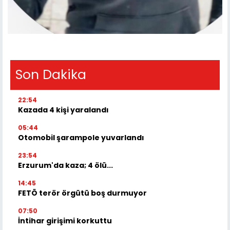
Son Dakika
22:54
Kazada 4 kişi yaralandı
05:44
Otomobil şarampole yuvarlandı
23:54
Erzurum'da kaza; 4 ölü...
14:45
FETÖ terör örgütü boş durmuyor
07:50
İntihar girişimi korkuttu