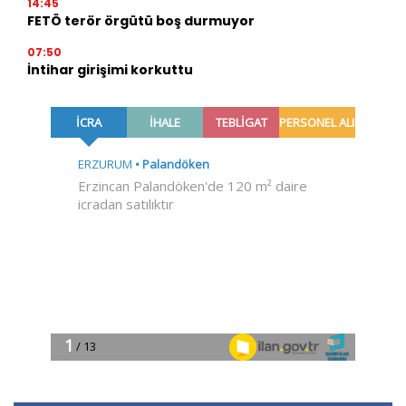
14:45
FETÖ terör örgütü boş durmuyor
07:50
İntihar girişimi korkuttu