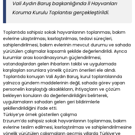
Vali Aydın Baruş başkanlığında İl Hayvanları
Koruma Kurulu Toplantısı gerçekleştirildi.
Toplantıda sahipsiz sokak hayvanlarının toplanması, bakım
evlerine ulaştırılması, kısırlaştırılması, tedavi süreçleri,
sahiplendirilmesi, bakım evlerinin mevcut durumu ve sahada
yürütülen çalışmalar kapsamlı şekilde değerlendirildi. Ayrıca
kurumlar arası koordinasyonun güçlendirilmesi,
vatandaşlardan gelen ihbarların takibi ve uygulamada
karşılaşılan sorunlara yönelik çözüm önerileri ele alındı.
Toplantıda konuşan Vali Aydın Baruş, kurul toplantılarında
yalnızca gündem maddelerinin değil, sahada görev yapan
personelin karşılaştığı aksaklıkların, ihtiyaçların ve çözüm
bekleyen konuların da değerlendirildiğini belirterek,
uygulamaların sahadan gelen geri bildirimlerle
şekillendirildiğini ifade etti.
Türkiye’ye örnek gösterilen çalışma
Erzurum’da sahipsiz sokak hayvanlarının toplanması, bakım
evlerine teslim edilmesi, kısırlaştırılması ve sahiplendirilmesine
yönelik yürütülen çalışmaların geçmiş yıllarda Türkiye’ye