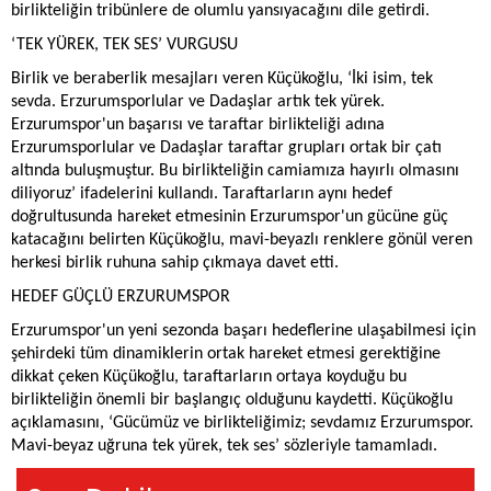
birlikteliğin tribünlere de olumlu yansıyacağını dile getirdi.
‘TEK YÜREK, TEK SES’ VURGUSU
Birlik ve beraberlik mesajları veren Küçükoğlu, ‘İki isim, tek
sevda. Erzurumsporlular ve Dadaşlar artık tek yürek.
Erzurumspor'un başarısı ve taraftar birlikteliği adına
Erzurumsporlular ve Dadaşlar taraftar grupları ortak bir çatı
altında buluşmuştur. Bu birlikteliğin camiamıza hayırlı olmasını
diliyoruz’ ifadelerini kullandı. Taraftarların aynı hedef
doğrultusunda hareket etmesinin Erzurumspor'un gücüne güç
katacağını belirten Küçükoğlu, mavi-beyazlı renklere gönül veren
herkesi birlik ruhuna sahip çıkmaya davet etti.
HEDEF GÜÇLÜ ERZURUMSPOR
Erzurumspor'un yeni sezonda başarı hedeflerine ulaşabilmesi için
şehirdeki tüm dinamiklerin ortak hareket etmesi gerektiğine
dikkat çeken Küçükoğlu, taraftarların ortaya koyduğu bu
birlikteliğin önemli bir başlangıç olduğunu kaydetti. Küçükoğlu
açıklamasını, ‘Gücümüz ve birlikteliğimiz; sevdamız Erzurumspor.
Mavi-beyaz uğruna tek yürek, tek ses’ sözleriyle tamamladı.