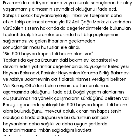
Erzurum’da ciddi yaralanma veya ölümle sonuçlanan bir olay
yaşanmamış olmasının sevindirici olduğunu ifade etti.
Sahipsiz sokak hayvanlarıyla ilgili ihbar ve taleplerin daha
etkin takip edilmesi amacıyla 112 Acil Çağrı Merkezi üzerinden
yürütülen sistem hakkında da değerlendirmelerde bulunulan
toplantıda, ilgili kurumlar arasında hızlı bilgi paylaşımının
sağlanması ve gelen ihbarların gecikmeden
sonuçlandırılması hususları ele alındı.
"Bin 900 hayvan kapasiteli bakım alanı var"
Toplantıda ayrıca Erzurum’daki bakım evi kapasitesi ve
devam eden yatırımlar değerlendirildi. Büyükşehir Belediyesi
Hayvan Bakımevi, Pasinler Hayvanları Koruma Birliği Bakımevi
ve Aziziye Bakımevinin aktif olarak hizmet verdiğini belirten
Vali Baruş, Oltu’daki bakım evinin de tamamlanma
aşamasında olduğunu ifade etti. Doğal yaşam alanlarının
oluşturulmasına yönelik çalışmaların sürdüğünü belirten Vali
Baruş, il genelinde yaklaşık bin 900 hayvan kapasiteli bakım
alanı bulunduğunu, mevcut doluluk oranının kapasitenin
oldukça altında olduğunu ve bu durumun sahipsiz
hayvanların daha sağlıklı ve daha uygun şartlarda
barındırılmasına imkân sağladığını kaydetti.