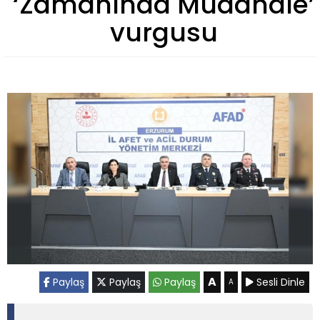
‘Zamanında Müdahale’
vurgusu
A
Paylaş
Paylaş
Paylaş
Sesli Dinle
A