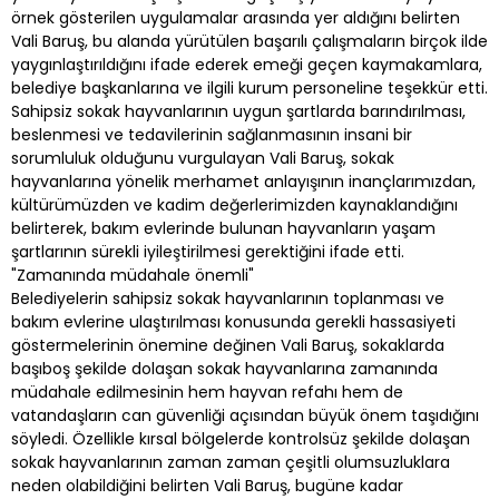
örnek gösterilen uygulamalar arasında yer aldığını belirten
Vali Baruş, bu alanda yürütülen başarılı çalışmaların birçok ilde
yaygınlaştırıldığını ifade ederek emeği geçen kaymakamlara,
belediye başkanlarına ve ilgili kurum personeline teşekkür etti.
Sahipsiz sokak hayvanlarının uygun şartlarda barındırılması,
beslenmesi ve tedavilerinin sağlanmasının insani bir
sorumluluk olduğunu vurgulayan Vali Baruş, sokak
hayvanlarına yönelik merhamet anlayışının inançlarımızdan,
kültürümüzden ve kadim değerlerimizden kaynaklandığını
belirterek, bakım evlerinde bulunan hayvanların yaşam
şartlarının sürekli iyileştirilmesi gerektiğini ifade etti.
"Zamanında müdahale önemli"
Belediyelerin sahipsiz sokak hayvanlarının toplanması ve
bakım evlerine ulaştırılması konusunda gerekli hassasiyeti
göstermelerinin önemine değinen Vali Baruş, sokaklarda
başıboş şekilde dolaşan sokak hayvanlarına zamanında
müdahale edilmesinin hem hayvan refahı hem de
vatandaşların can güvenliği açısından büyük önem taşıdığını
söyledi. Özellikle kırsal bölgelerde kontrolsüz şekilde dolaşan
sokak hayvanlarının zaman zaman çeşitli olumsuzluklara
neden olabildiğini belirten Vali Baruş, bugüne kadar