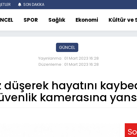
ETLER
SON DAKİKA
NCEL
SPOR
Sağlık
Ekonomi
Kültür ve
GÜNCEL
Yayınlanma : 01 Mart 2023 16:28
Düzenleme : 01 Mart 2023 16:28
z düşerek hayatını kayb
üvenlik kamerasına yans
So