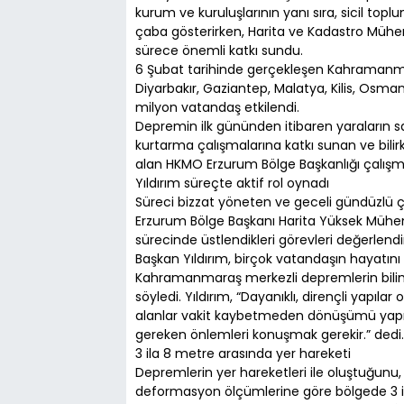
kurum ve kuruluşlarının yanı sıra, sicil topl
çaba gösterirken, Harita ve Kadastro Mühe
sürece önemli katkı sundu.
6 Şubat tarihinde gerçekleşen Kahramanm
Diyarbakır, Gaziantep, Malatya, Kilis, Osmani
milyon vatandaş etkilendi.
Depremin ilk gününden itibaren yaraların s
kurtarma çalışmalarına katkı sunan ve bilirki
alan HKMO Erzurum Bölge Başkanlığı çalışmal
Yıldırım süreçte aktif rol oynadı
Süreci bizzat yöneten ve geceli gündüzlü 
Erzurum Bölge Başkanı Harita Yüksek Mühendi
sürecinde üstlendikleri görevleri değerlendir
Başkan Yıldırım, birçok vatandaşın hayatı
Kahramanmaraş merkezli depremlerin bilim 
söyledi. Yıldırım, “Dayanıklı, dirençli yapıla
alanlar vakit kaybetmeden dönüşümü yapılm
gereken önlemleri konuşmak gerekir.” dedi.
3 ila 8 metre arasında yer hareketi
Depremlerin yer hareketleri ile oluştuğunu,
deformasyon ölçümlerine göre bölgede 3 il