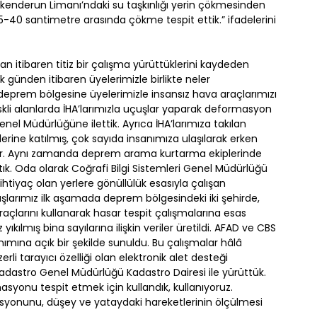
“İskenderun Limanı’ndaki su taşkınlığı yerin çökmesinden
40 santimetre arasında çökme tespit ettik.” ifadelerini
dan itibaren titiz bir çalışma yürüttüklerini kaydeden
k günden itibaren üyelerimizle birlikte neler
 deprem bölgesine üyelerimizle insansız hava araçlarımızı
iskli alanlarda İHA’larımızla uçuşlar yaparak deformasyon
Genel Müdürlüğüne ilettik. Ayrıca İHA’larımıza takılan
rine katılmış, çok sayıda insanımıza ulaşılarak erken
ur. Aynı zamanda deprem arama kurtarma ekiplerinde
ık. Oda olarak Coğrafi Bilgi Sistemleri Genel Müdürlüğü
htiyaç olan yerlere gönüllülük esasıyla çalışan
şlarımız ilk aşamada deprem bölgesindeki iki şehirde,
raçlarını kullanarak hasar tespit çalışmalarına esas
yıkılmış bina sayılarına ilişkin veriler üretildi. AFAD ve CBS
nımına açık bir şekilde sunuldu. Bu çalışmalar hâlâ
i tarayıcı özelliği olan elektronik alet desteği
astro Genel Müdürlüğü Kadastro Dairesi ile yürüttük.
asyonu tespit etmek için kullandık, kullanıyoruz.
yonunu, düşey ve yataydaki hareketlerinin ölçülmesi