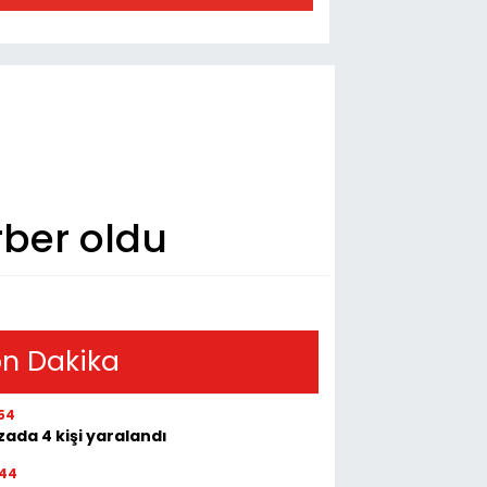
ber oldu
n Dakika
54
ada 4 kişi yaralandı
:44