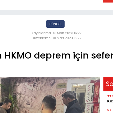
GÜNCEL
Yayınlanma : 01 Mart 2023 16:27
Düzenleme : 01 Mart 2023 16:27
 HKMO deprem için sefer
So
22:
Kaz
05