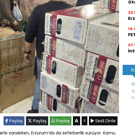
Ot
23:
Erz
14:
FE
07:
İnt
A
Paylaş
Paylaş
Paylaş
Sesli Dinle
A
e sarsılırken, Erzurum’da da seferberlik sürüyor. Kamu