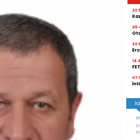
22:
Kaz
05:
Ot
23:
Erz
14:
FE
07:
İnt