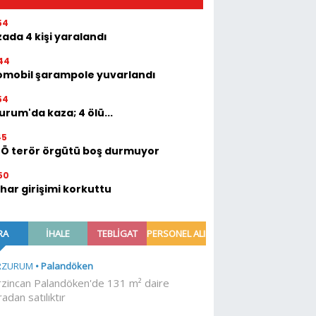
54
ada 4 kişi yaralandı
44
omobil şarampole yuvarlandı
54
urum'da kaza; 4 ölü...
45
TÖ terör örgütü boş durmuyor
50
ihar girişimi korkuttu