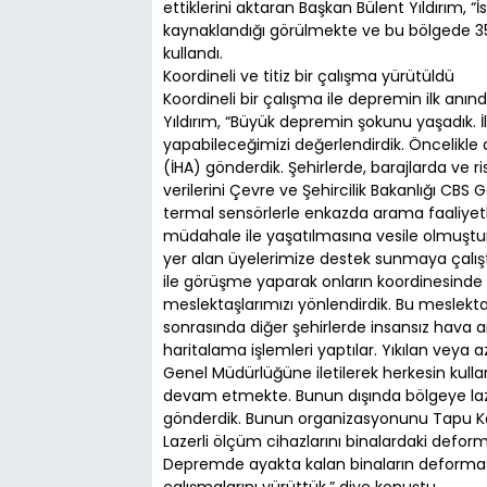
ettiklerini aktaran Başkan Bülent Yıldırım, 
kaynaklandığı görülmekte ve bu bölgede 35-
kullandı.
Koordineli ve titiz bir çalışma yürütüldü
Koordineli bir çalışma ile depremin ilk anın
Yıldırım, “Büyük depremin şokunu yaşadık. İl
yapabileceğimizi değerlendirdik. Öncelikle
(İHA) gönderdik. Şehirlerde, barajlarda ve r
verilerini Çevre ve Şehircilik Bakanlığı CBS 
termal sensörlerle enkazda arama faaliyetle
müdahale ile yaşatılmasına vesile olmuşt
yer alan üyelerimize destek sunmaya çalışt
ile görüşme yaparak onların koordinesinde i
meslektaşlarımızı yönlendirdik. Bu meslekta
sonrasında diğer şehirlerde insansız hava a
haritalama işlemleri yaptılar. Yıkılan veya az 
Genel Müdürlüğüne iletilerek herkesin kulla
devam etmekte. Bunun dışında bölgeye lazerl
gönderdik. Bunun organizasyonunu Tapu Kad
Lazerli ölçüm cihazlarını binalardaki deform
Depremde ayakta kalan binaların deformas
çalışmalarını yürüttük.” diye konuştu.