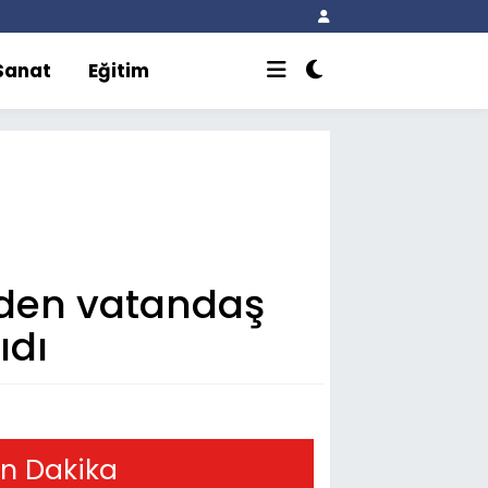
 Sanat
Eğitim
eden vatandaş
ıdı
n Dakika