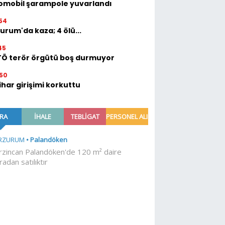
omobil şarampole yuvarlandı
54
urum'da kaza; 4 ölü...
45
TÖ terör örgütü boş durmuyor
50
ihar girişimi korkuttu