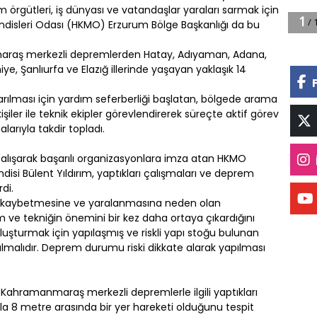
um örgütleri, iş dünyası ve vatandaşlar yaraları sarmak için
ndisleri Odası (HKMO) Erzurum Bölge Başkanlığı da bu
araş merkezli depremlerden Hatay, Adıyaman, Adana,
ye, Şanlıurfa ve Elazığ illerinde yaşayan yaklaşık 14
arılması için yardım seferberliği başlatan, bölgede arama
şiler ile teknik ekipler görevlendirerek süreçte aktif görev
arıyla takdir topladı.
çalışarak başarılı organizasyonlara imza atan HKMO
si Bülent Yıldırım, yaptıkları çalışmaları ve deprem
di.
nı kaybetmesine ve yaralanmasına neden olan
ve tekniğin önemini bir kez daha ortaya çıkardığını
r oluşturmak için yapılaşmış ve riskli yapı stoğu bulunan
alıdır. Deprem durumu riski dikkate alarak yapılması
 Kahramanmaraş merkezli depremlerle ilgili yaptıkları
a 8 metre arasında bir yer hareketi olduğunu tespit