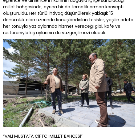
eğlence ve dinlence imkânının doğayla iç içe sunulacağı
millet bahçesinde, ayrıca bir de tematik orman konsepti
oluşturuldu. Her türlü ihtiyaç düşünülerek yaklaşık 15
dönümlük alan üzerinde konuşlandırılan tesisler, yeşilin adeta
her tonuyla yaz aylarında hizmet vereceği gibi, kafe ve
restoranıyla kış aylarının da vazgeçilmezi olacak.
“VALİ MUSTAFA ÇİFTÇİ MİLLET BAHÇESİ”