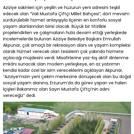
Aziziye sakinleri için yeşilin ve huzurun yeni adresini teşkil
edecek olan “Vali Mustafa Çiftçi Millet Bahçesi”, dört mevsim
sürdürülebilir hizmet anlayışıyla ilçenin en konforlu sosyal
yaşam alanlarından birisi olacak. Büyük bir titizlikle
projelendirilen ve çalışmaların hızla devam ettiği yerleşkede
incelemelerde bulunan Aziziye Belediye Başkanı Emrullah
Akpunar, çok amaçlı bir rekreasyon alanı ve yaşam kompleksi
olarak hizmet verecek olan tesislerin çok yakında hizmete
açılacağı müjdesini verdi. Misafirlerine yaz-kış aktif dinlenme
imkânı sunacak olan modern yerleşkeye, en az yatırımın
kendisi kadar özel bir isim vereceklerini açıklayan Akpunar,
“Aziziye’mizin yeni çekim merkezine dönüşecek olan bu doğal
sosyal yaşam alanına, Erzurum’da da görev yapan ve halen
İçişleri Bakanımız olan Sayın Mustafa Çiftçi’nin adını
vereceğiz” dedi.