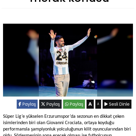
A
Paylaş
Paylaş
Paylaş
Sesli Dinle
A
Süper Lig’e yükselen Erzurumspor’da sezonun en dikkat çeken
isimlerinden biri olan Giovanni Crociata, ortaya koyduğu
performansla şampiyonluk yolculuğunun kilit oyuncularından biri
oldu. Sözleşmesinin sona erecek olması ise futbolcunun