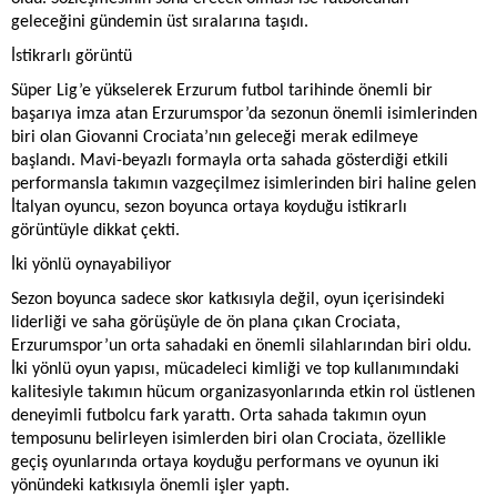
geleceğini gündemin üst sıralarına taşıdı.
İstikrarlı görüntü
Süper Lig’e yükselerek Erzurum futbol tarihinde önemli bir
başarıya imza atan Erzurumspor’da sezonun önemli isimlerinden
biri olan Giovanni Crociata’nın geleceği merak edilmeye
başlandı. Mavi-beyazlı formayla orta sahada gösterdiği etkili
performansla takımın vazgeçilmez isimlerinden biri haline gelen
İtalyan oyuncu, sezon boyunca ortaya koyduğu istikrarlı
görüntüyle dikkat çekti.
İki yönlü oynayabiliyor
Sezon boyunca sadece skor katkısıyla değil, oyun içerisindeki
liderliği ve saha görüşüyle de ön plana çıkan Crociata,
Erzurumspor’un orta sahadaki en önemli silahlarından biri oldu.
İki yönlü oyun yapısı, mücadeleci kimliği ve top kullanımındaki
kalitesiyle takımın hücum organizasyonlarında etkin rol üstlenen
deneyimli futbolcu fark yarattı. Orta sahada takımın oyun
temposunu belirleyen isimlerden biri olan Crociata, özellikle
geçiş oyunlarında ortaya koyduğu performans ve oyunun iki
yönündeki katkısıyla önemli işler yaptı.