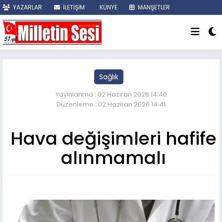
YAZARLAR
İLETİŞİM
KÜNYE
MANŞETLER
SON DAKİKA
Sağlık
Yayınlanma : 02 Haziran 2026 14:40
Düzenleme : 02 Haziran 2026 14:41
Hava değişimleri hafife
alınmamalı