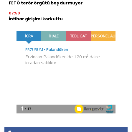
FETÖ terör örgütü boş durmuyor
07:50
İntihar girişimi korkuttu