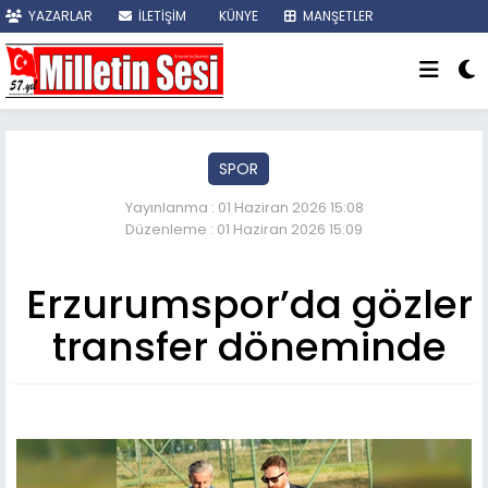
YAZARLAR
İLETİŞİM
KÜNYE
MANŞETLER
SON DAKİKA
SPOR
Yayınlanma : 01 Haziran 2026 15:08
Düzenleme : 01 Haziran 2026 15:09
Erzurumspor’da gözler
transfer döneminde