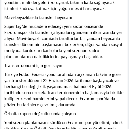
yönetim, mali dengeleri koruyarak takıma katkı sağlayacak
isimleri kadroya katmak için yoğun mesai harcayacak.
Mavi-beyazlılarda transfer heyecanı
Süper Lig’de mücadele edeceği yeni sezon öncesinde
Erzurumspor’da transfer çalışmaları gündemin ilk sırasında yer
alıyor. Mavi-beyazlı camiada taraftarlar bir yandan heyecanla
transfer döneminin başlamasını beklerken, diğer yandan sosyal
medyada kurdukları kadrolarla yeni sezonun kadro
planlamalarına dair fikirlerini paylaşmaya başladılar.
Transfer dönemi için geri sayım
Türkiye Futbol Federasyonu tarafından açıklanan takvime göre
yaz transfer dönemi 22 Haziran 2026 tarihinde başlayacak ve
herhangi bir değişiklik yaşanmaması halinde 4 Eylül 2026
tarihinde sona erecek. Transfer döneminin başlamasıyla birlikte
kulüpler resmi hamlelerini yapabilecek. Erzurumspor’da da
gözler bu tarihlere çevrilmiş durumda.
Özbalta raporu doğrultusunda çalışma
Yeni sezon planlamasını sürdüren Erzurumspor yönetimi, teknik
direktör Serkan Özbalta’nın hazırladığı rapor doğrultusunda