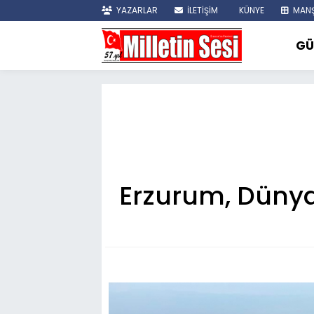
YAZARLAR
İLETİŞİM
KÜNYE
MANŞ
GÜ
Erzurum, Dünya 