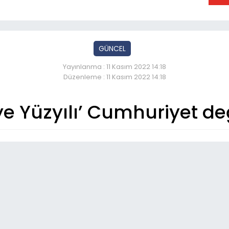
GÜNCEL
Yayınlanma : 11 Kasım 2022 14:18
Düzenleme : 11 Kasım 2022 14:18
ye Yüzyılı’ Cumhuriyet de
So
22:
Kaz
05