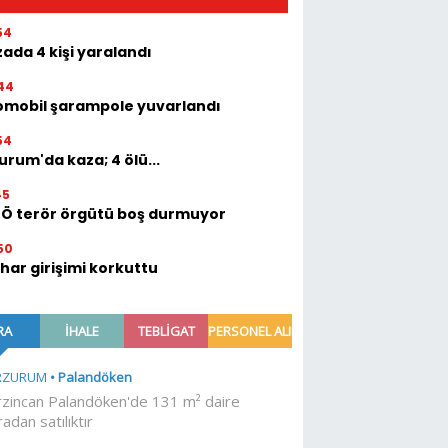
54
ada 4 kişi yaralandı
44
omobil şarampole yuvarlandı
54
urum'da kaza; 4 ölü...
45
TÖ terör örgütü boş durmuyor
50
ihar girişimi korkuttu