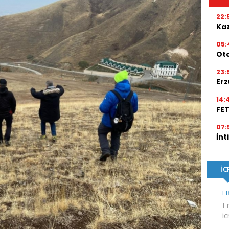
22:
Kaz
05:
Ot
23:
Erz
14:
FE
07:
İnt