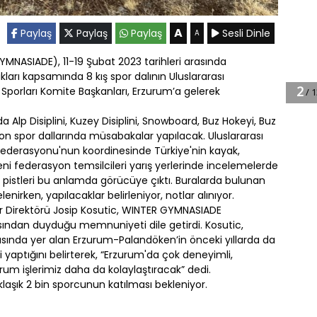
A
Paylaş
Paylaş
Paylaş
Sesli Dinle
A
MNASIADE), 11-19 Şubat 2023 tarihleri arasında
ları kapsamında 8 kış spor dalının Uluslararası
k Sporları Komite Başkanları, Erzurum’a gelerek
Alp Disiplini, Kuzey Disiplini, Snowboard, Buz Hokeyi, Buz
tlon spor dallarında müsabakalar yapılacak. Uluslararası
 Federasyonu'nun koordinesinde Türkiye'nin kayak,
eni federasyon temsilcileri yarış yerlerinde incelemelerde
n pistleri bu anlamda görücüye çıktı. Buralarda bulunan
elenirken, yapılacaklar belirleniyor, notlar alınıyor.
or Direktörü Josip Kosutic, WINTER GYMNASIADE
sından duyduğu memnuniyeti dile getirdi. Kosutic,
asında yer alan Erzurum-Palandöken’in önceki yıllarda da
i yaptığını belirterek, “Erzurum'da çok deneyimli,
urum işlerimiz daha da kolaylaştıracak” dedi.
laşık 2 bin sporcunun katılması bekleniyor.