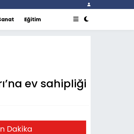
 Sanat
Eğitim
’na ev sahipliği
n Dakika