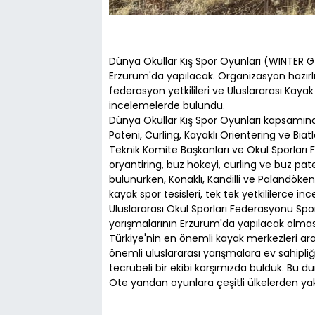
Dünya Okullar Kış Spor Oyunları (WINTER GY
Erzurum'da yapılacak. Organizasyon hazırlık
federasyon yetkilileri ve Uluslararası Kaya
incelemelerde bulundu.
Dünya Okullar Kış Spor Oyunları kapsamında 
Pateni, Curling, Kayaklı Orientering ve Bia
Teknik Komite Başkanları ve Okul Sporları
oryantiring, buz hokeyi, curling ve buz pat
bulunurken, Konaklı, Kandilli ve Palandöke
kayak spor tesisleri, tek tek yetkililerce inc
Uluslararası Okul Sporları Federasyonu Sp
yarışmalarının Erzurum'da yapılacak olma
Türkiye'nin en önemli kayak merkezleri ar
önemli uluslararası yarışmalara ev sahipliğ
tecrübeli bir ekibi karşımızda bulduk. Bu d
Öte yandan oyunlara çeşitli ülkelerden yak