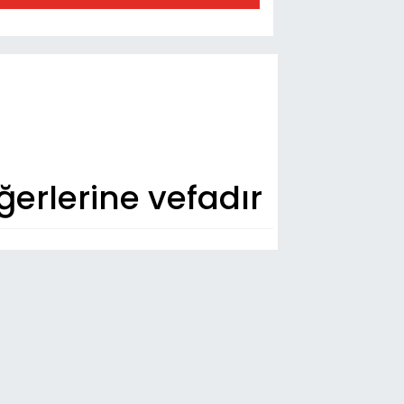
ğerlerine vefadır
n Dakika
54
ada 4 kişi yaralandı
:44