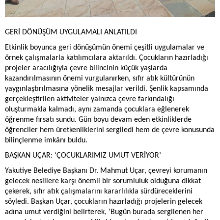
GERİ DÖNÜŞÜM UYGULAMALI ANLATILDI
Etkinlik boyunca geri dönüşümün önemi çeşitli uygulamalar ve
örnek çalışmalarla katılımcılara aktarıldı. Çocukların hazırladığı
projeler aracılığıyla çevre bilincinin küçük yaşlarda
kazandırılmasının önemi vurgulanırken, sıfır atık kültürünün
yaygınlaştırılmasına yönelik mesajlar verildi. Şenlik kapsamında
gerçekleştirilen aktiviteler yalnızca çevre farkındalığı
oluşturmakla kalmadı, aynı zamanda çocuklara eğlenerek
öğrenme fırsatı sundu. Gün boyu devam eden etkinliklerde
öğrenciler hem üretkenliklerini sergiledi hem de çevre konusunda
bilinçlenme imkânı buldu.
BAŞKAN UÇAR: ‘ÇOCUKLARIMIZ UMUT VERİYOR’
Yakutiye Belediye Başkanı Dr. Mahmut Uçar, çevreyi korumanın
gelecek nesillere karşı önemli bir sorumluluk olduğuna dikkat
çekerek, sıfır atık çalışmalarını kararlılıkla sürdüreceklerini
söyledi. Başkan Uçar, çocukların hazırladığı projelerin gelecek
adına umut verdiğini belirterek, ‘Bugün burada sergilenen her