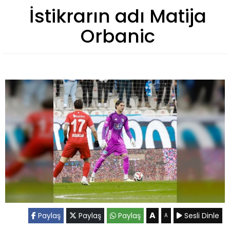
İstikrarın adı Matija
Orbanic
A
Paylaş
Paylaş
Paylaş
Sesli Dinle
A