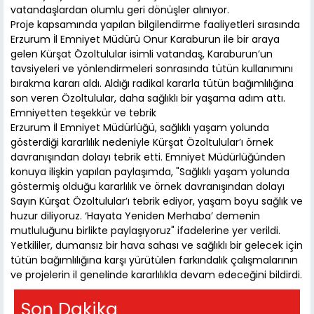
vatandaşlardan olumlu geri dönüşler alınıyor.
Proje kapsamında yapılan bilgilendirme faaliyetleri sırasında
Erzurum İl Emniyet Müdürü Onur Karaburun ile bir araya
gelen Kürşat Özoltulular isimli vatandaş, Karaburun’un
tavsiyeleri ve yönlendirmeleri sonrasında tütün kullanımını
bırakma kararı aldı. Aldığı radikal kararla tütün bağımlılığına
son veren Özoltulular, daha sağlıklı bir yaşama adım attı.
Emniyetten teşekkür ve tebrik
Erzurum İl Emniyet Müdürlüğü, sağlıklı yaşam yolunda
gösterdiği kararlılık nedeniyle Kürşat Özoltulular’ı örnek
davranışından dolayı tebrik etti. Emniyet Müdürlüğünden
konuya ilişkin yapılan paylaşımda, "Sağlıklı yaşam yolunda
göstermiş olduğu kararlılık ve örnek davranışından dolayı
Sayın Kürşat Özoltulular’ı tebrik ediyor, yaşam boyu sağlık ve
huzur diliyoruz. ‘Hayata Yeniden Merhaba’ demenin
mutluluğunu birlikte paylaşıyoruz" ifadelerine yer verildi.
Yetkililer, dumansız bir hava sahası ve sağlıklı bir gelecek için
tütün bağımlılığına karşı yürütülen farkındalık çalışmalarının
ve projelerin il genelinde kararlılıkla devam edeceğini bildirdi.
Son Dakika