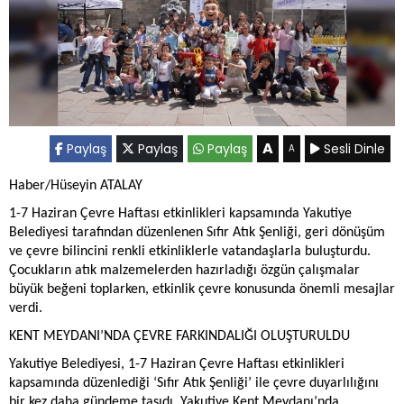
A
Paylaş
Paylaş
Paylaş
Sesli Dinle
A
Haber/Hüseyin ATALAY
1-7 Haziran Çevre Haftası etkinlikleri kapsamında Yakutiye
Belediyesi tarafından düzenlenen Sıfır Atık Şenliği, geri dönüşüm
ve çevre bilincini renkli etkinliklerle vatandaşlarla buluşturdu.
Çocukların atık malzemelerden hazırladığı özgün çalışmalar
büyük beğeni toplarken, etkinlik çevre konusunda önemli mesajlar
verdi.
KENT MEYDANI’NDA ÇEVRE FARKINDALIĞI OLUŞTURULDU
Yakutiye Belediyesi, 1-7 Haziran Çevre Haftası etkinlikleri
kapsamında düzenlediği ‘Sıfır Atık Şenliği’ ile çevre duyarlılığını
bir kez daha gündeme taşıdı. Yakutiye Kent Meydanı’nda