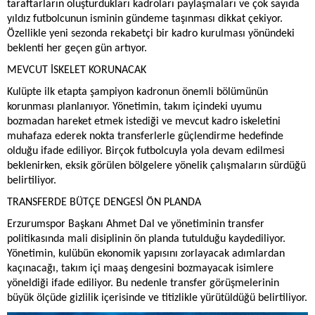
taraftarların oluşturdukları kadroları paylaşmaları ve çok sayıda
yıldız futbolcunun isminin gündeme taşınması dikkat çekiyor.
Özellikle yeni sezonda rekabetçi bir kadro kurulması yönündeki
beklenti her geçen gün artıyor.
MEVCUT İSKELET KORUNACAK
Kulüpte ilk etapta şampiyon kadronun önemli bölümünün
korunması planlanıyor. Yönetimin, takım içindeki uyumu
bozmadan hareket etmek istediği ve mevcut kadro iskeletini
muhafaza ederek nokta transferlerle güçlendirme hedefinde
olduğu ifade ediliyor. Birçok futbolcuyla yola devam edilmesi
beklenirken, eksik görülen bölgelere yönelik çalışmaların sürdüğü
belirtiliyor.
TRANSFERDE BÜTÇE DENGESİ ÖN PLANDA
Erzurumspor Başkanı Ahmet Dal ve yönetiminin transfer
politikasında mali disiplinin ön planda tutulduğu kaydediliyor.
Yönetimin, kulübün ekonomik yapısını zorlayacak adımlardan
kaçınacağı, takım içi maaş dengesini bozmayacak isimlere
yöneldiği ifade ediliyor. Bu nedenle transfer görüşmelerinin
büyük ölçüde gizlilik içerisinde ve titizlikle yürütüldüğü belirtiliyor.