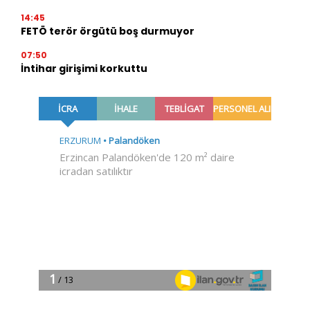
14:45
FETÖ terör örgütü boş durmuyor
07:50
İntihar girişimi korkuttu