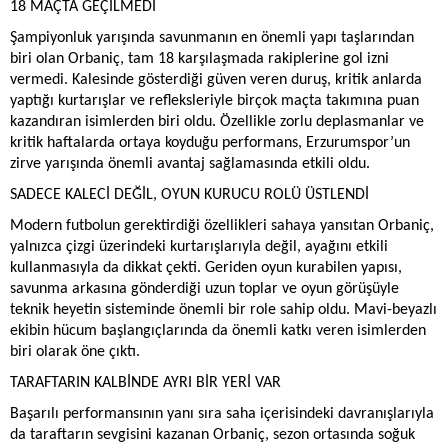
18 MAÇTA GEÇİLMEDİ
Şampiyonluk yarışında savunmanın en önemli yapı taşlarından
biri olan Orbaniç, tam 18 karşılaşmada rakiplerine gol izni
vermedi. Kalesinde gösterdiği güven veren duruş, kritik anlarda
yaptığı kurtarışlar ve refleksleriyle birçok maçta takımına puan
kazandıran isimlerden biri oldu. Özellikle zorlu deplasmanlar ve
kritik haftalarda ortaya koyduğu performans, Erzurumspor’un
zirve yarışında önemli avantaj sağlamasında etkili oldu.
SADECE KALECİ DEĞİL, OYUN KURUCU ROLÜ ÜSTLENDİ
Modern futbolun gerektirdiği özellikleri sahaya yansıtan Orbaniç,
yalnızca çizgi üzerindeki kurtarışlarıyla değil, ayağını etkili
kullanmasıyla da dikkat çekti. Geriden oyun kurabilen yapısı,
savunma arkasına gönderdiği uzun toplar ve oyun görüşüyle
teknik heyetin sisteminde önemli bir role sahip oldu. Mavi-beyazlı
ekibin hücum başlangıçlarında da önemli katkı veren isimlerden
biri olarak öne çıktı.
TARAFTARIN KALBİNDE AYRI BİR YERİ VAR
Başarılı performansının yanı sıra saha içerisindeki davranışlarıyla
da taraftarın sevgisini kazanan Orbaniç, sezon ortasında soğuk