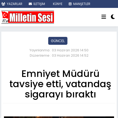
YAZARLAR
İLETİŞİM
KÜNYE
MANŞETLER
SON DAKİKA
GÜNCEL
Yayınlanma : 03 Haziran 2026 14:50
Düzenleme : 03 Haziran 2026 14:52
Emniyet Müdürü
tavsiye etti, vatandaş
sigarayı bıraktı