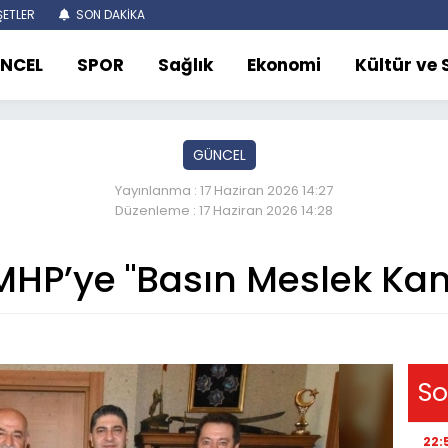
ETLER
SON DAKİKA
NCEL
SPOR
Sağlık
Ekonomi
Kültür ve
GÜNCEL
Yayınlanma : 17 Haziran 2026 14:27
Düzenleme : 17 Haziran 2026 14:28
HP’ye "Basın Meslek Kan
So
22: