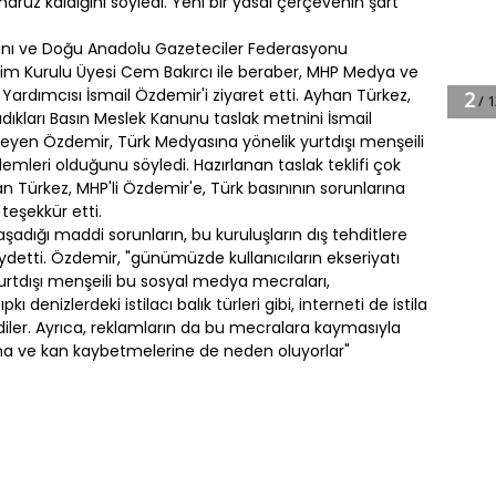
ruz kaldığını söyledi. Yeni bir yasal çerçevenin şart
nı ve Doğu Anadolu Gazeteciler Federasyonu
m Kurulu Üyesi Cem Bakırcı ile beraber, MHP Medya ve
ardımcısı İsmail Özdemir'i ziyaret etti. Ayhan Türkez,
adıkları Basın Meslek Kanunu taslak metnini İsmail
leyen Özdemir, Türk Medyasına yönelik yurtdışı menşeili
emleri olduğunu söyledi. Hazırlanan taslak teklifi çok
n Türkez, MHP'li Özdemir'e, Türk basınının sorunlarına
teşekkür etti.
şadığı maddi sorunların, bu kuruluşların dış tehditlere
ydetti. Özdemir, "günümüzde kullanıcıların ekseriyatı
urtdışı menşeili bu sosyal medya mecraları,
 denizlerdeki istilacı balık türleri gibi, interneti de istila
ldiler. Ayrıca, reklamların da bu mecralara kaymasıyla
asına ve kan kaybetmelerine de neden oluyorlar"