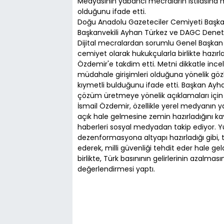
Medyasının yabancı mecraların istilasına ma
olduğunu ifade etti.
Doğu Anadolu Gazeteciler Cemiyeti Başka
Başkanvekili Ayhan Türkez ve DAGC Deneti
Dijital mecralardan sorumlu Genel Başkan Y
cemiyet olarak hukukçularla birlikte hazırl
Özdemir'e takdim etti. Metni dikkatle ince
müdahale girişimleri olduğuna yönelik gözl
kıymetli bulduğunu ifade etti. Başkan Ayha
çözüm üretmeye yönelik açıklamaları için 
İsmail Özdemir, özellikle yerel medyanın ya
açık hale gelmesine zemin hazırladığını ka
haberleri sosyal medyadan takip ediyor. Y
dezenformasyona altyapı hazırladığı gibi, tıpkı
ederek, milli güvenliği tehdit eder hale ge
birlikte, Türk basınının gelirlerinin azalm
değerlendirmesi yaptı.