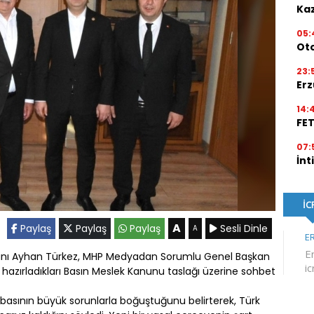
Kaz
05:
Ot
23:
Erz
14:
FE
07:
İnt
A
Paylaş
Paylaş
Paylaş
Sesli Dinle
A
anı Ayhan Türkez, MHP Medyadan Sorumlu Genel Başkan
 hazırladıkları Basın Meslek Kanunu taslağı üzerine sohbet
 basının büyük sorunlarla boğuştuğunu belirterek, Türk