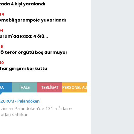
ada 4 kişi yaralandı
44
omobil şarampole yuvarlandı
54
urum'da kaza; 4 ölü...
45
TÖ terör örgütü boş durmuyor
50
ihar girişimi korkuttu