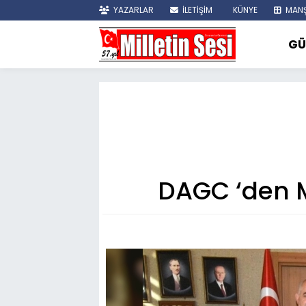
YAZARLAR
İLETİŞİM
KÜNYE
MANŞ
GÜ
DAGC ‘den M