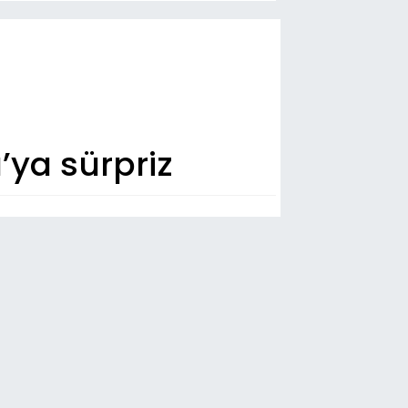
’ya sürpriz
n Dakika
54
ada 4 kişi yaralandı
:44
omobil şarampole yuvarlandı