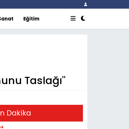
 Sanat
Eğitim
unu Taslağı"
n Dakika
54