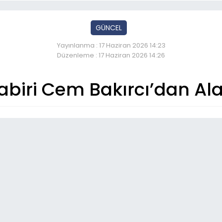
GÜNCEL
Yayınlanma : 17 Haziran 2026 14:23
Düzenleme : 17 Haziran 2026 14:26
biri Cem Bakırcı’dan Ala
So
22:
Kaz
05
Ot