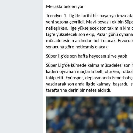
Merakla bekleniyor
Trendyol 1. Lig’de tarihi bir başarıya imza 
yeni sezona çevrildi. Mavi-beyazlı ekibin Sü
netleşirken, lige yükselecek son takımın kim 
Lig’e yükselecek son ekip, Pazar günü oynana
mücadelesinin ardından belli olacak. Erzurum
sonucuna göre netleşmiş olacak.
Süper lig’de son hafta heyecanı zirve yaptı
Süper Lig’de kümede kalma mücadelesi son ha
kaderi oynanan maçlarla belli olurken, futbo
takip etti. Eyüpspor, deplasmanda Fenerbahçe 
yazdırarak son anda ligde kalmayı başardı. İs
taraftarına derin bir nefes aldırdı.