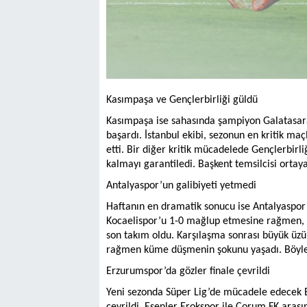
Kasımpaşa ve Gençlerbirliği güldü
Kasımpaşa ise sahasında şampiyon Galatasa
başardı. İstanbul ekibi, sezonun en kritik ma
etti. Bir diğer kritik mücadelede Gençlerbir
kalmayı garantiledi. Başkent temsilcisi ortay
Antalyaspor’un galibiyeti yetmedi
Haftanın en dramatik sonucu ise Antalyaspor 
Kocaelispor’u 1-0 mağlup etmesine rağmen, r
son takım oldu. Karşılaşma sonrası büyük üzü
rağmen küme düşmenin şokunu yaşadı. Böylec
Erzurumspor’da gözler finale çevrildi
Yeni sezonda Süper Lig’de mücadele edecek E