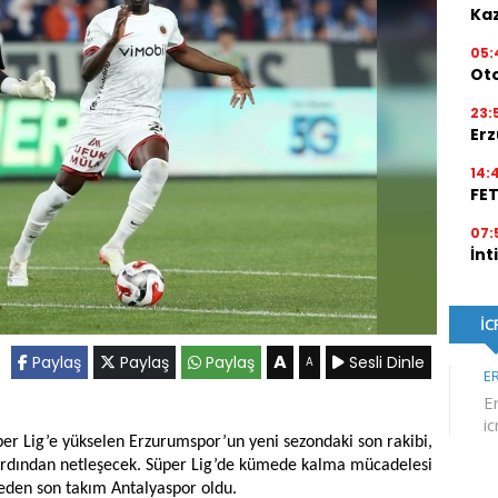
Kaz
05:
Ot
23:
Erz
14:
FE
07:
İnt
A
Paylaş
Paylaş
Paylaş
Sesli Dinle
A
er Lig’e yükselen Erzurumspor’un yeni sezondaki son rakibi,
 ardından netleşecek. Süper Lig’de kümede kalma mücadelesi
 eden son takım Antalyaspor oldu.