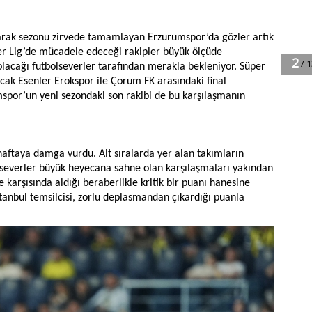
atarak sezonu zirvede tamamlayan Erzurumspor’da gözler artık
per Lig’de mücadele edeceği rakipler büyük ölçüde
olacağı futbolseverler tarafından merakla bekleniyor. Süper
cak Esenler Erokspor ile Çorum FK arasındaki final
spor’un yeni sezondaki son rakibi de bu karşılaşmanın
ftaya damga vurdu. Alt sıralarda yer alan takımların
lseverler büyük heyecana sahne olan karşılaşmaları yakından
karşısında aldığı beraberlikle kritik bir puanı hanesine
tanbul temsilcisi, zorlu deplasmandan çıkardığı puanla