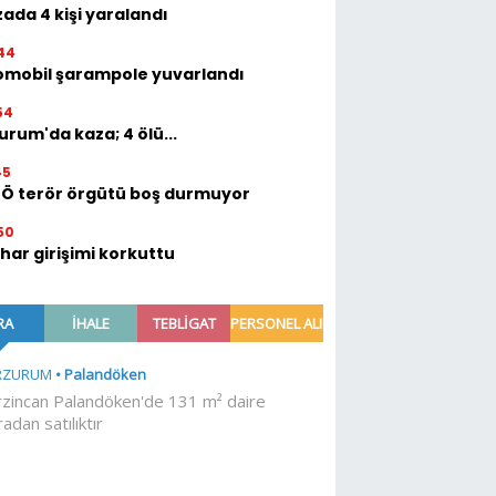
ada 4 kişi yaralandı
44
omobil şarampole yuvarlandı
54
urum'da kaza; 4 ölü...
45
TÖ terör örgütü boş durmuyor
50
ihar girişimi korkuttu