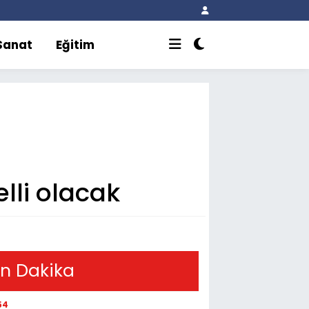
 Sanat
Eğitim
lli olacak
n Dakika
54