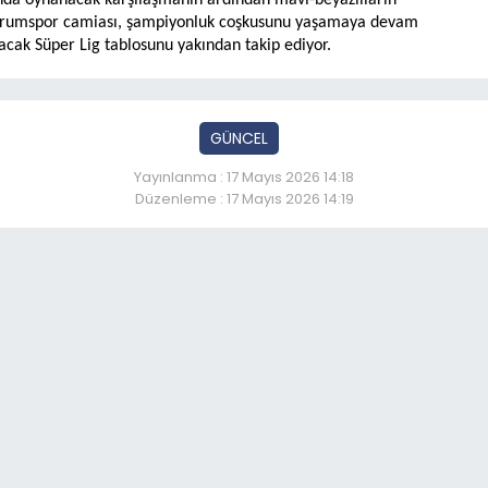
ında oynanacak karşılaşmanın ardından mavi-beyazlıların
Erzurumspor camiası, şampiyonluk coşkusunu yaşamaya devam
acak Süper Lig tablosunu yakından takip ediyor.
GÜNCEL
Yayınlanma : 17 Mayıs 2026 14:18
Düzenleme : 17 Mayıs 2026 14:19
etecilik başarı ödülleri 
So
22:
Kaz