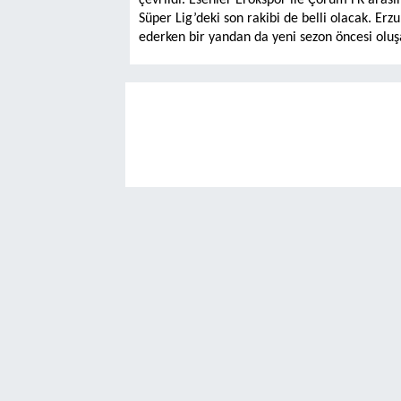
çevrildi. Esenler Erokspor ile Çorum FK aras
Süper Lig’deki son rakibi de belli olacak. 
ederken bir yandan da yeni sezon öncesi oluş
DAGC gaz