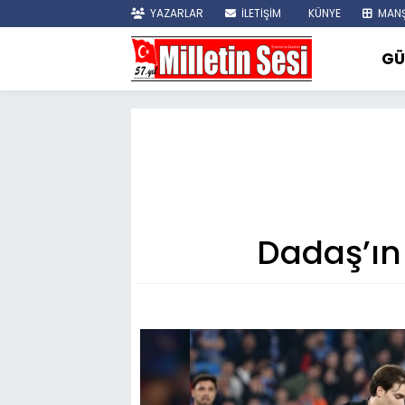
YAZARLAR
İLETİŞİM
KÜNYE
MANŞ
GÜ
Dadaş’ın 