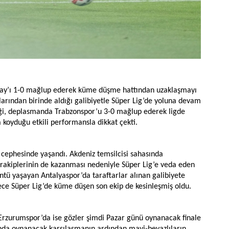
ray’ı 1-0 mağlup ederek küme düşme hattından uzaklaşmayı
çlarından birinde aldığı galibiyetle Süper Lig’de yoluna devam
liği, deplasmanda Trabzonspor’u 3-0 mağlup ederek ligde
a koyduğu etkili performansla dikkat çekti.
cephesinde yaşandı. Akdeniz temsilcisi sahasında
akiplerinin de kazanması nedeniyle Süper Lig’e veda eden
ntü yaşayan Antalyaspor’da taraftarlar alınan galibiyete
e Süper Lig’de küme düşen son ekip de kesinleşmiş oldu.
rzurumspor’da ise gözler şimdi Pazar günü oynanacak finale