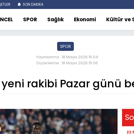
ETLER
SON DAKİKA
NCEL
SPOR
Sağlık
Ekonomi
Kültür ve
SPOR
Yayınlanma : 18 Mayıs 2026 15:04
Düzenleme : 18 Mayıs 2026 15:06
yeni rakibi Pazar günü be
So
22: