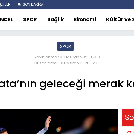
ETLER
SON DAKİKA
NCEL
SPOR
Sağlık
Ekonomi
Kültür ve
SPOR
Yayınlanma : 01 Haziran 2026 15:30
Düzenleme : 01 Haziran 2026 15:30
ata’nın geleceği merak 
So
22: