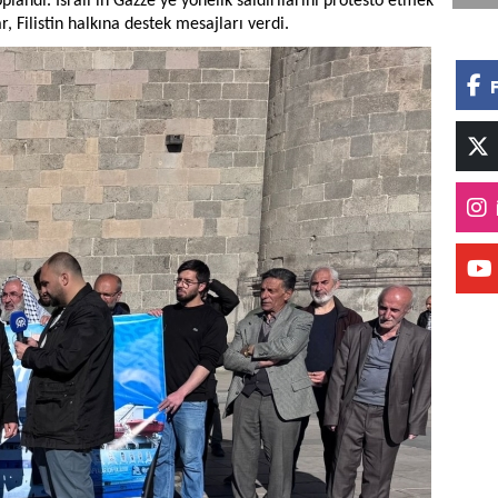
andı. İsrail’in Gazze’ye yönelik saldırılarını protesto etmek
r, Filistin halkına destek mesajları verdi.