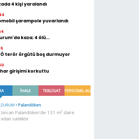
ada 4 kişi yaralandı
44
omobil şarampole yuvarlandı
54
urum'da kaza; 4 ölü...
45
TÖ terör örgütü boş durmuyor
50
ihar girişimi korkuttu