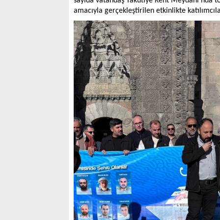
sayıda vatandaş Yakutiye Kent Meydanı’nda topl
amacıyla gerçekleştirilen etkinlikte katılımcıla