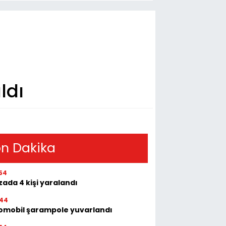
ldı
n Dakika
54
ada 4 kişi yaralandı
:44
omobil şarampole yuvarlandı