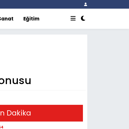
 Sanat
Eğitim
konusu
n Dakika
54