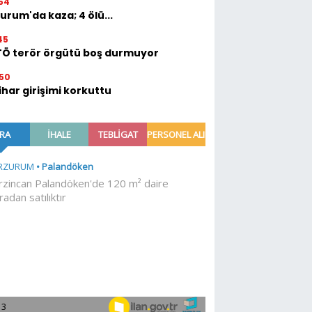
54
urum'da kaza; 4 ölü...
45
TÖ terör örgütü boş durmuyor
50
ihar girişimi korkuttu