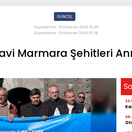
GÜNCEL
Yayınlanma : 01 Haziran 2026 15:26
Düzenleme : 01 Haziran 2026 15:28
avi Marmara Şehitleri Anı
So
22:
Kaz
05
Ot