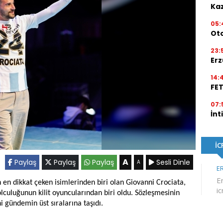
Kaz
05:
Ot
23:
Erz
14:
FE
07:
İnt
A
Paylaş
Paylaş
Paylaş
Sesli Dinle
A
en dikkat çeken isimlerinden biri olan Giovanni Crociata,
culuğunun kilit oyuncularından biri oldu. Sözleşmesinin
 gündemin üst sıralarına taşıdı.