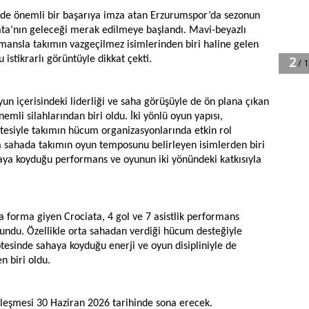
inde önemli bir başarıya imza atan Erzurumspor’da sezonun
ata’nın geleceği merak edilmeye başlandı. Mavi-beyazlı
rmansla takımın vazgeçilmez isimlerinden biri haline gelen
istikrarlı görüntüyle dikkat çekti.
yun içerisindeki liderliği ve saha görüşüyle de ön plana çıkan
mli silahlarından biri oldu. İki yönlü oyun yapısı,
itesiyle takımın hücum organizasyonlarında etkin rol
ta sahada takımın oyun temposunu belirleyen isimlerden biri
rtaya koyduğu performans ve oyunun iki yönündeki katkısıyla
 forma giyen Crociata, 4 gol ve 7 asistlik performans
sundu. Özellikle orta sahadan verdiği hücum desteğiyle
 ötesinde sahaya koyduğu enerji ve oyun disipliniyle de
 biri oldu.
zleşmesi 30 Haziran 2026 tarihinde sona erecek.