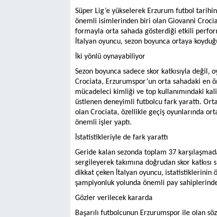
Süper Lig’e yükselerek Erzurum futbol tarih
önemli isimlerinden biri olan Giovanni Croci
formayla orta sahada gösterdiği etkili perfo
İtalyan oyuncu, sezon boyunca ortaya koyduğu 
İki yönlü oynayabiliyor
Sezon boyunca sadece skor katkısıyla değil, o
Crociata, Erzurumspor’un orta sahadaki en öne
mücadeleci kimliği ve top kullanımındaki kal
üstlenen deneyimli futbolcu fark yarattı. Or
olan Crociata, özellikle geçiş oyunlarında o
önemli işler yaptı.
İstatistikleriyle de fark yarattı
Geride kalan sezonda toplam 37 karşılaşmada
sergileyerek takımına doğrudan skor katkısı 
dikkat çeken İtalyan oyuncu, istatistiklerinin
şampiyonluk yolunda önemli pay sahiplerinden
Gözler verilecek kararda
Başarılı futbolcunun Erzurumspor ile olan sö