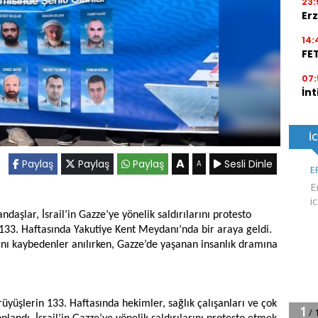
23:
Erz
14:
FE
07:
İnt
A
Paylaş
Paylaş
Paylaş
Sesli Dinle
A
ndaşlar, İsrail’in Gazze’ye yönelik saldırılarını protesto
33. Haftasında Yakutiye Kent Meydanı’nda bir araya geldi.
ı kaybedenler anılırken, Gazze’de yaşanan insanlık dramına
üyüşlerin 133. Haftasında hekimler, sağlık çalışanları ve çok