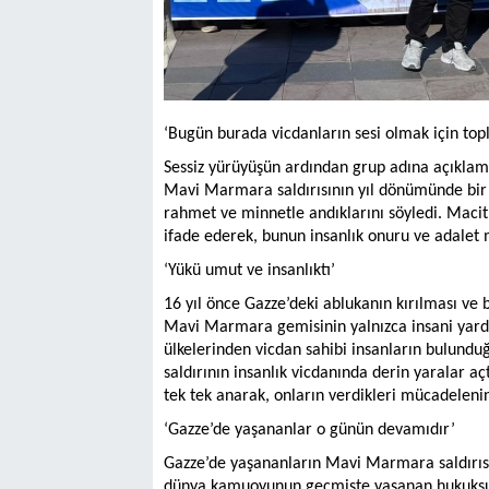
‘Bugün burada vicdanların sesi olmak için top
Sessiz yürüyüşün ardından grup adına açıkla
Mavi Marmara saldırısının yıl dönümünde bir a
rahmet ve minnetle andıklarını söyledi. Maci
ifade ederek, bunun insanlık onuru ve adalet 
‘Yükü umut ve insanlıktı’
16 yıl önce Gazze’deki ablukanın kırılması ve 
Mavi Marmara gemisinin yalnızca insani yardı
ülkelerinden vicdan sahibi insanların bulunduğ
saldırının insanlık vicdanında derin yaralar açt
tek tek anarak, onların verdikleri mücadeleni
‘Gazze’de yaşananlar o günün devamıdır’
Gazze’de yaşananların Mavi Marmara saldırıs
dünya kamuoyunun geçmişte yaşanan hukuksuzl