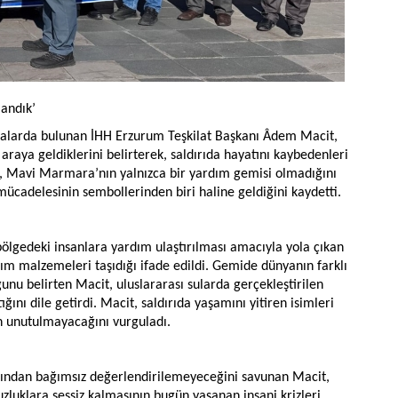
landık’
malarda bulunan İHH Erzurum Teşkilat Başkanı Âdem Macit,
raya geldiklerini belirterek, saldırıda hayatını kaybedenleri
t, Mavi Marmara’nın yalnızca bir yardım gemisi olmadığını
mücadelesinin sembollerinden biri haline geldiğini kaydetti.
bölgedeki insanlara yardım ulaştırılması amacıyla yola çıkan
m malzemeleri taşıdığı ifade edildi. Gemide dünyanın farklı
unu belirten Macit, uluslararası sularda gerçekleştirilen
ığını dile getirdi. Macit, saldırıda yaşamını yitiren isimleri
n unutulmayacağını vurguladı.
ından bağımsız değerlendirilemeyeceğini savunan Macit,
uklara sessiz kalmasının bugün yaşanan insani krizleri