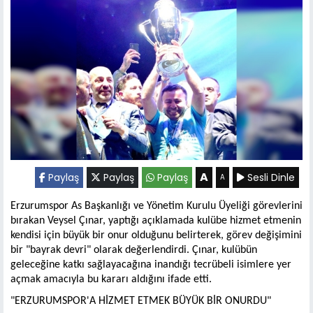
A
Paylaş
Paylaş
Paylaş
Sesli Dinle
A
Erzurumspor As Başkanlığı ve Yönetim Kurulu Üyeliği görevlerini
bırakan Veysel Çınar, yaptığı açıklamada kulübe hizmet etmenin
kendisi için büyük bir onur olduğunu belirterek, görev değişimini
bir "bayrak devri" olarak değerlendirdi. Çınar, kulübün
geleceğine katkı sağlayacağına inandığı tecrübeli isimlere yer
açmak amacıyla bu kararı aldığını ifade etti.
"ERZURUMSPOR'A HİZMET ETMEK BÜYÜK BİR ONURDU"