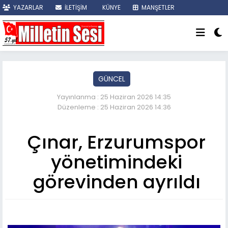
YAZARLAR
İLETİŞİM
KÜNYE
MANŞETLER
SON DAKİKA
GÜNCEL
Yayınlanma : 25 Haziran 2026 14:35
Düzenleme : 25 Haziran 2026 14:36
Çınar, Erzurumspor
yönetimindeki
görevinden ayrıldı