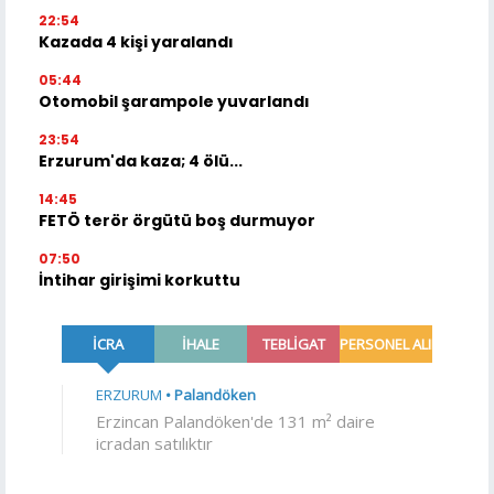
22:54
Kazada 4 kişi yaralandı
05:44
Otomobil şarampole yuvarlandı
23:54
Erzurum'da kaza; 4 ölü...
14:45
FETÖ terör örgütü boş durmuyor
07:50
İntihar girişimi korkuttu