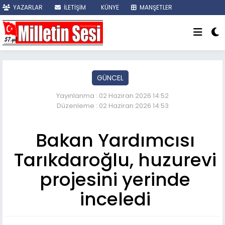
YAZARLAR
İLETİŞİM
KÜNYE
MANŞETLER
SON DAKİKA
GÜNCEL
Yayınlanma : 02 Haziran 2026 14:52
Düzenleme : 02 Haziran 2026 14:53
Bakan Yardımcısı
Tarıkdaroğlu, huzurevi
projesini yerinde
inceledi