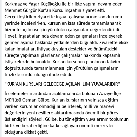
Korkmaz ve Yaşar Küçükoğlu ile birlikte yapımı devam eden
Mehmet Gürgür Kur'an Kursu inşaatını ziyaret etti.
Gerçekleştirilen ziyarette inşaat çalışmalarının son durumu
yerinde incelenirken, kursun en kısa sürede tamamlanarak
hizmete açılması için yürütülen çalışmalar değerlendirildi.
Heyet, inşaat alanında devam eden çalışmaları inceleyerek
gelinen aşama hakkında yetkililerden bilgi aldı. Ziyarette eksik
kalan imalatlar, ihtiyaç duyulan destekler ve önümüzdeki
süreçte yapılması planlanan çalışmalar hakkında kapsamlı
istişarelerde bulunuldu. Kur'an kursunun planlanan takvim
doğrultusunda tamamlanması için yürütülen çalışmaların
titizlikle sürdürüldüğü ifade edildi.
"KUR'AN KURSLARI GELECEĞE AÇILAN İLİM YUVALARIDIR"
İncelemelerin ardından açıklamalarda bulunan Aziziye İlçe
Müftüsü Osman Gülbe, Kur'an kurslarının yalnızca eğitim
verilen kurumlar olmadığını belirterek, milli ve manevi
değerlerin yeni nesillere aktarılmasında önemli bir görev
üstlendiğini söyledi. Gülbe, bu tür eğitim yuvalarının toplumun
birlik ve beraberliğine katkı sağlayan önemli merkezler
olduğuna dikkat çekti.