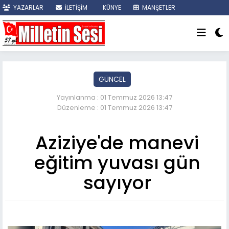
YAZARLAR
İLETİŞİM
KÜNYE
MANŞETLER
SON DAKİKA
GÜNCEL
Yayınlanma : 01 Temmuz 2026 13:47
Düzenleme : 01 Temmuz 2026 13:47
Aziziye'de manevi
eğitim yuvası gün
sayıyor