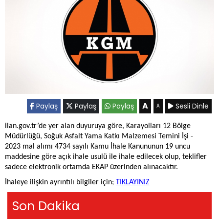
A
Paylaş
Paylaş
Paylaş
Sesli Dinle
A
ilan.gov.tr’de yer alan duyuruya göre, Karayolları 12 Bölge
Müdürlüğü, Soğuk Asfalt Yama Katkı Malzemesi Temini İşi -
2023 mal alımı 4734 sayılı Kamu İhale Kanununun 19 uncu
maddesine göre açık ihale usulü ile ihale edilecek olup, teklifler
sadece elektronik ortamda EKAP üzerinden alınacaktır.
İhaleye ilişkin ayrıntılı bilgiler için;
TIKLAYINIZ
Son Dakika