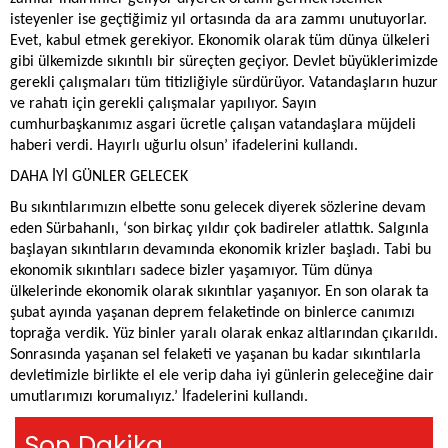
isteyenler ise geçtiğimiz yıl ortasında da ara zammı unutuyorlar.
Evet, kabul etmek gerekiyor. Ekonomik olarak tüm dünya ülkeleri
gibi ülkemizde sıkıntılı bir süreçten geçiyor. Devlet büyüklerimizde
gerekli çalışmaları tüm titizliğiyle sürdürüyor. Vatandaşların huzur
ve rahatı için gerekli çalışmalar yapılıyor. Sayın
cumhurbaşkanımız asgari ücretle çalışan vatandaşlara müjdeli
haberi verdi. Hayırlı uğurlu olsun’ ifadelerini kullandı.
DAHA İYİ GÜNLER GELECEK
Bu sıkıntılarımızın elbette sonu gelecek diyerek sözlerine devam
eden Sürbahanlı, ‘son birkaç yıldır çok badireler atlattık. Salgınla
başlayan sıkıntıların devamında ekonomik krizler başladı. Tabi bu
ekonomik sıkıntıları sadece bizler yaşamıyor. Tüm dünya
ülkelerinde ekonomik olarak sıkıntılar yaşanıyor. En son olarak ta
şubat ayında yaşanan deprem felaketinde on binlerce canımızı
toprağa verdik. Yüz binler yaralı olarak enkaz altlarından çıkarıldı.
Sonrasında yaşanan sel felaketi ve yaşanan bu kadar sıkıntılarla
devletimizle birlikte el ele verip daha iyi günlerin geleceğine dair
umutlarımızı korumalıyız.’ İfadelerini kullandı.
Son Dakika