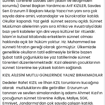
Sünnet törenine Savdes Sen (Basın ve iletişimden
sorumlu) Genel Başkan Yardımcısı Arif KIZILER, Savdes
Sen Erzurum İl Başkanı Mucip Yazıcı’nın yanı sıra çok
sayıda daire amiri, vatandaşlar ve bürokratlar katıldı.
Okullar kapandı. Yaz geldi sünnet sezonu açıldı. Sünnet
Müslüman ailelerinin yanı sıra Afrika ve Avustralya'daki
bazı yerli kabileler için dini veya kültürel bir ritüeldir.
İslam'ın kutsal kitabında erkeklerin sünnet olması
hakkında açık bir hüküm yoktur. Hz. Muhammed ise
sünneti fıtratın gereği olarak görmüştür. Ülkemizde
genellikle okulların tatil edilmesiyle birlikte bazen
Şubat tatili çoğunlukla ise yaz tatillerinde sünnet
törenleri düzenlenmektedir. Kızıl ailesinin çocuklarının
sünnet törenine ise yüksek katılım sağlandı.
KIZIL AİLESİNİ MUTLU GÜNLERİNDE YALNIZ BIRAKMADILAR
Dedeler Rafet KIZIL ve İlhan KZIL torunlarını kucağına
alarak mutluluklarını dile getirdiler. Erzurum un
tanınan ve sevilen simalarından iş adamı Ahmet Kızıl’ın
çocuğunun sünnet törenine Adliye, Maliye, SGK,
Emniyet, Jandarma’dan çok sayıda çalışan katıldı.