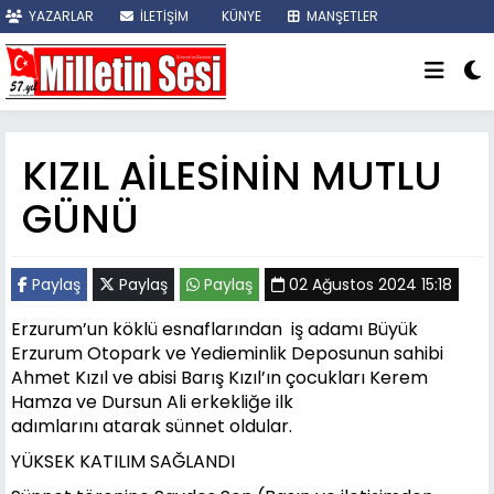
YAZARLAR
İLETİŞİM
KÜNYE
MANŞETLER
SON DAKİKA
KIZIL AİLESİNİN MUTLU
GÜNÜ
Paylaş
Paylaş
Paylaş
02 Ağustos 2024 15:18
Erzurum’un köklü esnaflarından iş adamı Büyük
Erzurum Otopark ve Yedieminlik Deposunun sahibi
Ahmet Kızıl ve abisi Barış Kızıl’ın çocukları Kerem
Hamza ve Dursun Ali erkekliğe ilk
adımlarını atarak sünnet oldular.
YÜKSEK KATILIM SAĞLANDI