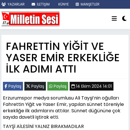
YAZARLAR
İLETİŞİM
KÜNYE
MANŞETLER
SON DAKİKA
FAHRETTİN YİĞİT VE
YASER EMİR ERKEKLİĞE
İLK ADIMI ATTI
Paylaş
Paylaş
Paylaş
14 Ekim 2024 14:01
Erzurumspor medya sorumlusu Ali Tayşi’nin oğulları
Fahrettin Yiğit ve Yaser Emir, yapılan sünnet töreniyle
erkekliğe ilk adımlarını attılar. Sünnet düğününe çok
sayıda davetli iştirak etti.
TAYŞİ AİLESİNİ YALNIZ BIRAKMADILAR